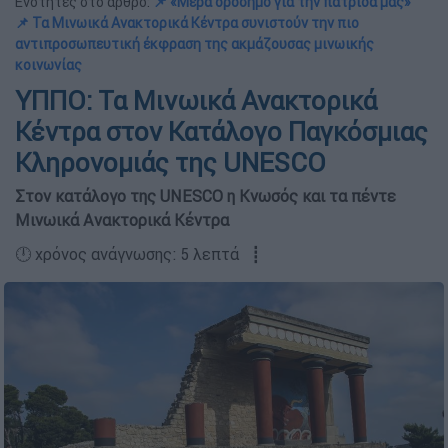
Ενότητες στο άρθρο:
📌 «Μέρα ορόσημο για την πατρίδα μας»
📌 Τα Μινωικά Ανακτορικά Κέντρα συνιστούν την πιο
αντιπροσωπευτική έκφραση της ακμάζουσας μινωικής
κοινωνίας
ΥΠΠΟ: Τα Μινωικά Ανακτορικά
Κέντρα στον Κατάλογο Παγκόσμιας
Κληρονομιάς της UNESCO
Στον κατάλογο της UNESCO η Κνωσός και τα πέντε
Μινωικά Ανακτορικά Κέντρα
🕛 χρόνος ανάγνωσης: 5 λεπτά ┋