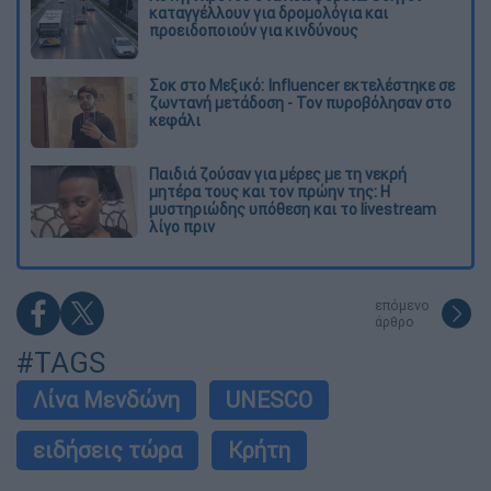
καταγγέλλουν για δρομολόγια και
προειδοποιούν για κινδύνους
Σοκ στο Μεξικό: Influencer εκτελέστηκε σε
ζωντανή μετάδοση - Τον πυροβόλησαν στο
κεφάλι
Παιδιά ζούσαν για μέρες με τη νεκρή
μητέρα τους και τον πρώην της: Η
μυστηριώδης υπόθεση και το livestream
λίγο πριν
επόμενο
άρθρο
#TAGS
Λίνα Μενδώνη
UNESCO
ειδήσεις τώρα
Κρήτη