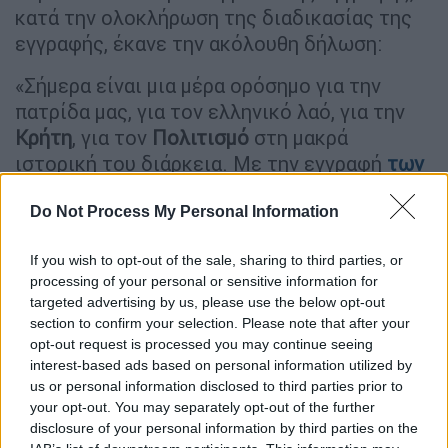
κατά την ολοκλήρωση της διαδικασίας της
εγγραφής, έκανε την ακόλουθη δήλωση:
«Σήμερα είναι μια μέρα ορόσημο για την
πατρίδα μας, για τον ελληνικό λαό, για την
Κρήτη
, για τον
Πολιτισμό
στη μακρά
ιστορική του διάρκεια. Με την εγγραφή
των
Μινωικών Ανακτορικών Κέντρων
στον
Do Not Process My Personal Information
Κατάλογο Παγκόσμιας Κληρονομιάς,
ο
μινωικός πολιτισμός, ένας από
If you wish to opt-out of the sale, sharing to third parties, or
λαμπρότερους πολιτισμούς του
processing of your personal or sensitive information for
προϊστορικού Αιγαίου αναγνωρίζεται και
targeted advertising by us, please use the below opt-out
καθιερώνεται παγκοσμίως. Τα εντυπωσιακά
section to confirm your selection. Please note that after your
αρχιτεκτονικά κατάλοιπα των μινωικών
opt-out request is processed you may continue seeing
interest-based ads based on personal information utilized by
ανακτορικών συγκροτημάτων, που σώζονται
us or personal information disclosed to third parties prior to
σε όλη την Κρήτη, αποτελούν τους
your opt-out. You may separately opt-out of the further
αυθεντικούς εκφραστές αυτού του
disclosure of your personal information by third parties on the