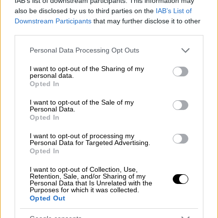
πολιτισμού. Τα
ανάκτορα
δεν ήταν μόνο
IAB’s list of downstream participants. This information may
also be disclosed by us to third parties on the
IAB’s List of
διοικητικά και οικονομικά κέντρα. Ήταν
Downstream Participants
that may further disclose it to other
κέντρα πολιτισμού, τέχνης και τεχνολογικής
third parties.
καινοτομίας.
Please note that this website/app uses one or more Google
Personal Data Processing Opt Outs
Δημιουργήματα υψηλής τέχνης και
services and may gather and store information including but
not limited to your visit or usage behaviour. You may click to
I want to opt-out of the Sharing of my
αισθητικής, μνημειακής αρχιτεκτονικής, με
personal data.
grant or deny consent to Google and its third-party tags to
ανεπτυγμένο σύστημα γραφής και διοίκησης,
Opted In
use your data for below specified purposes in below Google
και με ισχυρές εμπορικές και πολιτισμικές
consent section.
I want to opt-out of the Sale of my
επαφές με τους λαούς της Ανατολικής
Personal Data.
Opted In
Μεσογείου. Η ανάδειξη του Μινωικού
πολιτισμού μάς επιτρέπει να κατανοούμε
I want to opt-out of processing my
Personal Data for Targeted Advertising.
καλλίτερα τις απαρχές του ευρωπαϊκού
Opted In
πολιτισμικού γίγνεσθαι, καθιερώνοντας την
I want to opt-out of Collection, Use,
Κρήτη ως κοιτίδα πολιτισμού παγκόσμιας
Retention, Sale, and/or Sharing of my
Personal Data that Is Unrelated with the
σημασίας. Ευχαριστώ από τα βάθη της
Purposes for which it was collected.
καρδιάς μου όλους όσους συνετέλεσαν σε
Opted Out
αυτή την επιτυχία της χώρας μου. Τους