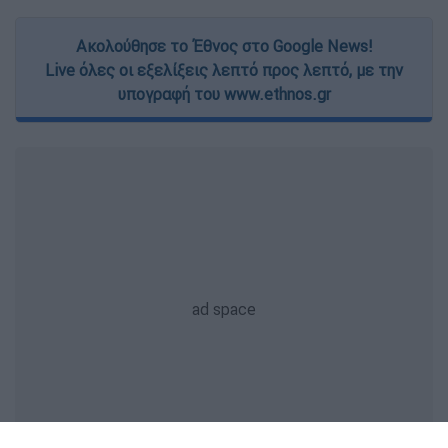
Ακολούθησε το Έθνος στο Google News!
Live όλες οι εξελίξεις λεπτό προς λεπτό, με την
υπογραφή του www.ethnos.gr