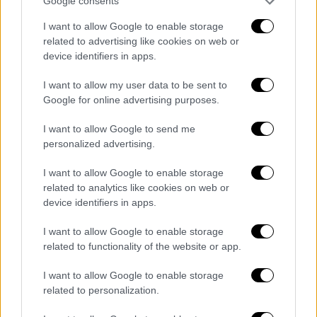
Google consents
θεσμικούς εκπροσώπους της
UNESCO
και
του
Κέντρου Παγκόσμιας Κληρονομιάς
-και
I want to allow Google to enable storage
related to advertising like cookies on web or
ιδιαίτερα τον Διευθυντή του Lazare
device identifiers in apps.
Eloundou- το Υπουργείο Εξωτερικών και τη
Μόνιμη Ελληνική Αντιπροσωπεία -τον
I want to allow my user data to be sent to
επικεφαλής της Γιώργο Κουμουτσάκο- την
Google for online advertising purposes.
Περιφέρεια Κρήτης και προσωπικά τον
I want to allow Google to send me
Σταύρο Αρναουτάκη, και φυσικά, τους
personalized advertising.
συνεργάτες μου στο Υπουργείο Πολιτισμού
-στα πρόσωπα της Διευθύντριας
I want to allow Google to enable storage
related to analytics like cookies on web or
Προϊστορικών και Κλασικών Αρχαιοτήτων
device identifiers in apps.
Έλενας Κουντούρη, της τμηματάρχου Ντίνας
Μπενίση και του Διευθυντή Αναστήλωσης
I want to allow Google to enable storage
Αρχαίων Μνημείων Θέμη Βλαχούλη - και
related to functionality of the website or app.
τους αντιπροσώπους μας στην Επιτροπή
I want to allow Google to enable storage
Παγκόσμιας Κληρονομιάς -στο πρόσωπο της
related to personalization.
Ευγενίας Γερούση. Χάρη στη σκληρή δουλειά