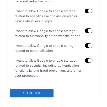
personalized advertising.
Food & Drink
|
18.02.2026 06:24
Θεσσαλονίκη στο Πιάτο by UNESCO: H
I want to allow Google to enable storage
μεγάλη γιορτή της μακεδονικής
related to analytics like cookies on web or
κουζίνας συνεχίζεται στα εστιατόρια
device identifiers in apps.
της πόλης
I want to allow Google to enable storage
Από τις 13 έως τις 28 Φεβρουαρίου 2026,
related to functionality of the website or app.
foodies και καλοφαγάδες απολαμβάνουν το
I want to allow Google to enable storage
εκπληκτικό μωσαϊκό γεύσεων της
related to personalization.
Μακεδονίας σε 27 ξεχωριστά,
θεσσαλονικιώτικα εστιατόρια
I want to allow Google to enable storage
related to security, including authentication
functionality and fraud prevention, and other
user protection.
CONFIRM