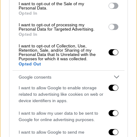
Δημήτριο και το Τέμενος Χαμζά Μπέη
consent section.
I want to opt-out of the Sale of my
Personal Data.
«Συνδέουμε οργανικά τα μνημεία της
Opted In
Θεσσαλονίκης με τις ανάγκες της σύγχρονης
I want to opt-out of processing my
πόλης» αναφέρει η Λίνα Μενδώνη
Personal Data for Targeted Advertising.
Opted In
I want to opt-out of Collection, Use,
Retention, Sale, and/or Sharing of my
Personal Data that Is Unrelated with the
Purposes for which it was collected.
Opted Out
Google consents
I want to allow Google to enable storage
related to advertising like cookies on web or
device identifiers in apps.
I want to allow my user data to be sent to
Google for online advertising purposes.
I want to allow Google to send me