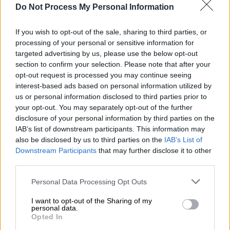
γεύση με βαθιές ρίζες στην ελληνική
Do Not Process My Personal Information
τυροκομική παράδοση
If you wish to opt-out of the sale, sharing to third parties, or
processing of your personal or sensitive information for
targeted advertising by us, please use the below opt-out
section to confirm your selection. Please note that after your
opt-out request is processed you may continue seeing
interest-based ads based on personal information utilized by
us or personal information disclosed to third parties prior to
your opt-out. You may separately opt-out of the further
disclosure of your personal information by third parties on the
IAB’s list of downstream participants. This information may
also be disclosed by us to third parties on the
IAB’s List of
Downstream Participants
that may further disclose it to other
third parties.
Please note that this website/app uses one or more Google
Personal Data Processing Opt Outs
services and may gather and store information including but
not limited to your visit or usage behaviour. You may click to
I want to opt-out of the Sharing of my
Πολιτισμός
|
06.05.2026 19:33
personal data.
grant or deny consent to Google and its third-party tags to
Opted In
Θεσσαλονίκη: Αυτοψία στον Άγιο
use your data for below specified purposes in below Google