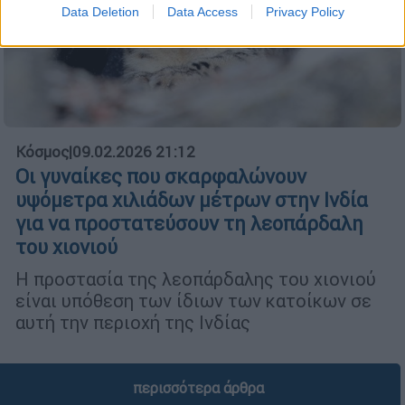
Data Deletion
Data Access
Privacy Policy
Κόσμος
|
09.02.2026 21:12
Οι γυναίκες που σκαρφαλώνουν
υψόμετρα χιλιάδων μέτρων στην Ινδία
για να προστατεύσουν τη λεοπάρδαλη
του χιονιού
Η προστασία της λεοπάρδαλης του χιονιού
είναι υπόθεση των ίδιων των κατοίκων σε
αυτή την περιοχή της Ινδίας
περισσότερα άρθρα