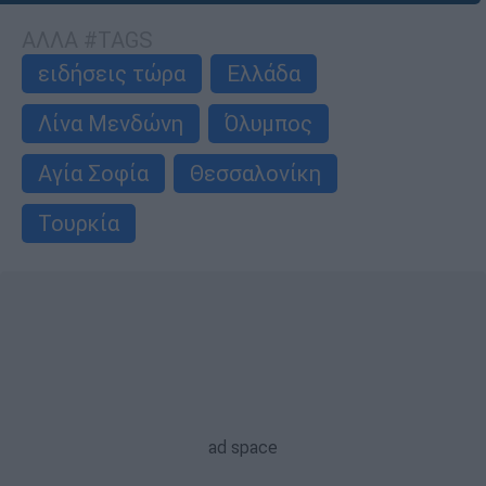
ΑΛΛΑ #TAGS
ειδήσεις τώρα
Ελλάδα
Λίνα Μενδώνη
Όλυμπος
Αγία Σοφία
Θεσσαλονίκη
Τουρκία