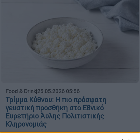
Food & Drink
|
25.05.2026 05:56
Τρίμμα Κύθνου: Η πιο πρόσφατη
γευστική προσθήκη στο Εθνικό
Ευρετήριο Άυλης Πολιτιστικής
Κληρονομιάς
Ανάμεσα στις νέες προσθήκες ξεχωρίζει μία