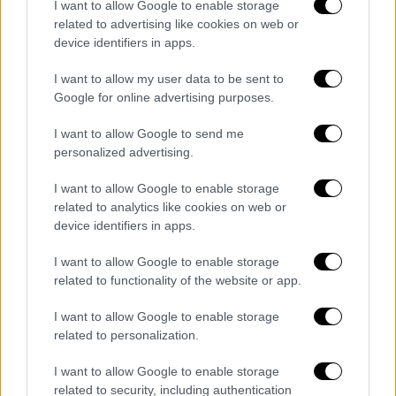
πολιτιστικής κληρονομιάς. Συγκεκριμένα,
I want to allow Google to enable storage
related to advertising like cookies on web or
γνωστοποιεί την πρόθεση του υπουργείου
device identifiers in apps.
Πολιτισμού να καλύψει το κόστος
εκπόνησης μελετών αποκατάστασης για τη
I want to allow my user data to be sent to
Λαύρα των Σπηλαίων, καθώς και την
Google for online advertising purposes.
προώθηση Μνημονίου Συνεργασίας μεταξύ
I want to allow Google to send me
του Ευρωπαϊκού Κέντρου Βυζαντινών και
personalized advertising.
Μεταβυζαντινών Μνημείων και του
I want to allow Google to enable storage
υπουργείου Πολιτισμού της Ουκρανίας, με
related to analytics like cookies on web or
στόχο την οργάνωση εξειδικευμένων
device identifiers in apps.
εργαστηρίων κατάρτισης για Ουκρανούς
συντηρητές αρχαιοτήτων και έργων τέχνης
I want to allow Google to enable storage
related to functionality of the website or app.
στη Θεσσαλονίκη.
I want to allow Google to enable storage
related to personalization.
Τα σχολιά σας δημοσιεύονται άμεσα με δική σας ευθύνη. Το
I want to allow Google to enable storage
ΕΘΝΟΣ θα παρεμβαίνει και τα προσβλητικά σχόλια θα
διαγράφονται
related to security, including authentication