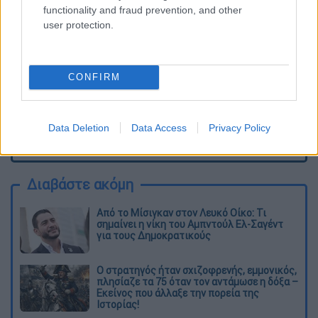
functionality and fraud prevention, and other
user protection.
CONFIRM
Data Deletion
Data Access
Privacy Policy
καταχώρηση
Διαβάστε ακόμη
Από το Μίσιγκαν στον Λευκό Οίκο: Τι
σημαίνει η νίκη του Αμπντούλ Ελ-Σαγέντ
για τους Δημοκρατικούς
O στρατηγός ήταν σχιζοφρενής, εμμονικός,
πλησίαζε τα 75 όταν τον αντάμωσε η δόξα –
Εκείνος που άλλαξε την πορεία της
Ιστορίας!