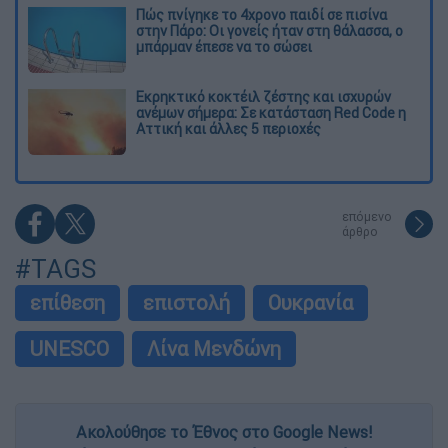
Πώς πνίγηκε το 4χρονο παιδί σε πισίνα
στην Πάρο: Οι γονείς ήταν στη θάλασσα, ο
μπάρμαν έπεσε να το σώσει
Εκρηκτικό κοκτέιλ ζέστης και ισχυρών
ανέμων σήμερα: Σε κατάσταση Red Code η
Αττική και άλλες 5 περιοχές
επόμενο
άρθρο
#TAGS
επίθεση
επιστολή
Ουκρανία
UNESCO
Λίνα Μενδώνη
Ακολούθησε το Έθνος στο Google News!