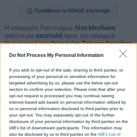
Προσθέστε το ΕΘΝΟΣ στη Google
Η υπουργός Πολιτισμού
Λίνα Μενδώνη
απέστειλε
επιστολή
προς την υπουργό
Πολιτισμού της
Ουκρανίας
Tetyana Berezhna
εκφράζοντας τα ειλικρινή συλλυπητήρια και
Do Not Process My Personal Information
τη συμπαράσταση της Ελλάδας για τη
ρωσική
επίθεση της 15ης Ιουνίου
, η οποία
If you wish to opt-out of the sale, sharing to third parties, or
προκάλεσε
ζημίες
στη
Λαύρα των Σπηλαίων
processing of your personal or sensitive information for
του Κιέβου
(Kyiv-Pechersk Lavra), μνημείο
targeted advertising by us, please use the below opt-out
section to confirm your selection. Please note that after your
εγγεγραμμένο στον Κατάλογο Παγκόσμιας
opt-out request is processed you may continue seeing
Κληρονομιάς της
UNESCO
.
interest-based ads based on personal information utilized by
us or personal information disclosed to third parties prior to
your opt-out. You may separately opt-out of the further
ΔΙΑΒΑΣΤΕ ΕΠΙΣΗΣ
disclosure of your personal information by third parties on the
IAB’s list of downstream participants. This information may
Πολιτισμός
|
11.05.2026 11:23
also be disclosed by us to third parties on the
IAB’s List of