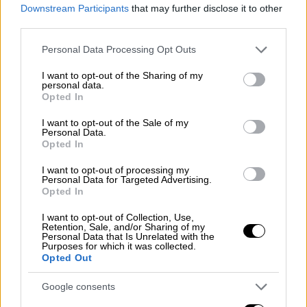
Μενδώνη στην Αμφίπολη:
Downstream Participants
that may further disclose it to other
Αποκαλύφθηκε ο εντυπωσιακός
third parties.
περίβολος στον Τύμβο Καστά
Please note that this website/app uses one or more Google
Personal Data Processing Opt Outs
services and may gather and store information including but
not limited to your visit or usage behaviour. You may click to
I want to opt-out of the Sharing of my
personal data.
grant or deny consent to Google and its third-party tags to
Opted In
Στην επιστολή της, η Λίνα Μενδώνη
use your data for below specified purposes in below Google
consent section.
καταδικάζει απερίφραστα το πλήγμα σε έναν
I want to opt-out of the Sale of my
Personal Data.
χώρο εξαιρετικής αρχιτεκτονικής,
Opted In
ιστορικής, πολιτιστικής και θρησκευτικής
I want to opt-out of processing my
σημασίας, υπογραμμίζοντας ότι η
Personal Data for Targeted Advertising.
Opted In
πολιτιστική κληρονομιά δεν μπορεί να
αποτελεί στόχο ούτε μέσο εργαλειοποίησης
I want to opt-out of Collection, Use,
Retention, Sale, and/or Sharing of my
κατά τη διάρκεια ένοπλων συγκρούσεων.
Personal Data that Is Unrelated with the
Purposes for which it was collected.
Παράλληλα, επαναβεβαιώνει την έμπρακτη
Opted Out
στήριξη της Ελλάδας προς την Ουκρανία
Google consents
στον τομέα της προστασίας της