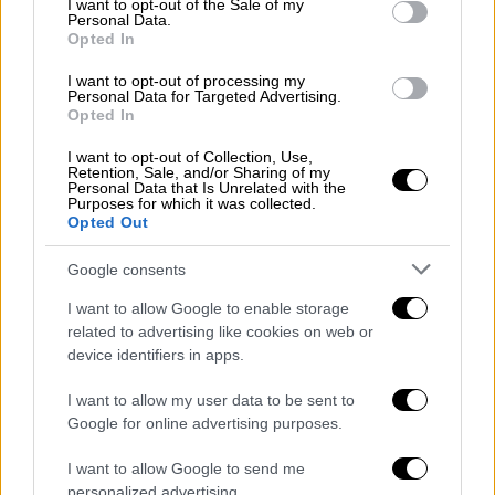
I want to opt-out of the Sale of my
τους, δεδοµένου ότι στην Αθήνα ζει το 41%
Personal Data.
των κατοίκων της χώρας
, κινείται το 45%
Opted In
των µαζικών µέσων µεταφοράς και
I want to opt-out of processing my
διενεργείται το 50% των βιοµηχανικών
Personal Data for Targeted Advertising.
Opted In
δράσεων.
I want to opt-out of Collection, Use,
Παράλληλα, στο µικροσκόπιο των ειδικών
Retention, Sale, and/or Sharing of my
Personal Data that Is Unrelated with the
έχουν µπει άλλες πέντε «ευάλωτες»
Purposes for which it was collected.
Opted Out
περιοχές (Δελφοί, Δήλος, Μυστράς,
κεντρικό Ζαγόρι, πόλη Κέρκυρας) και επτά
Google consents
τοπία σε όλη τη χώρα, στα οποία θα
I want to allow Google to enable storage
διερευνηθεί, µεταξύ άλλων, η κλιµατική
related to advertising like cookies on web or
ανθεκτικότητα σε συνδυασµό µε εργαλεία
device identifiers in apps.
όπως οι προστατευόµενες περιοχές, το
δίκτυο Natura 2000 και η ανθρώπινη
I want to allow my user data to be sent to
Google for online advertising purposes.
δραστηριότητα. Αυτό επεσήµανε ο
αναπληρωτής υπουργός Περιβάλλοντος,
I want to allow Google to send me
Σωκράτης Φάµελλος
, προσθέτοντας ότι
personalized advertising.