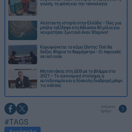
γνώση, τη φύση και την τεχνολογία
Απίστευτη ιστορία στην Ελλάδα – Πώς μια
μπάλα ταξίδεψε στη θάλασσα 80 μίλια για
να κρατήσει ζωντανό έναν 30χρονο!
Κορυφώνεται το κύμα ζέστης: Πού θα
δείξει 40αρια το θερμόμετρο - Οι περιοχές
σε red code
Μητσοτάκης στη ΔΕΘ με το βλέμμα στο
2027 – Το οικονομικό στοίχημα, η
αυτοδυναμία και η δύσκολη διαδρομή μέχρι
τις κάλπες
επόμενο
άρθρο
#TAGS
Ακρόπολη