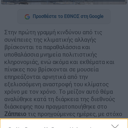
Προσθέστε το ΕΘΝΟΣ στη Google
Στην πρώτη γραµµή κινδύνου από τις
συνέπειες της κλιµατικής αλλαγής
βρίσκονται τα παραθαλάσσια και
υποθαλάσσια µνηµεία πολιτιστικής
κληρονοµιάς, ενώ ακόµα και εκθέµατα και
πίνακες που βρίσκονται σε µουσεία
επηρεάζονται αρνητικά από την
εξελισσόµενη αναστροφή του κλίµατος
χρόνο µε τον χρόνο. Το µείζον αυτό θέµα
αναλύθηκε κατά τη διάρκεια της διεθνούς
διάσκεψης που πραγµατοποιήθηκε στο
Ζάππειο
τις προηγούµενες ηµέρες, µε στόχο
να αναδειχθούν οι κίνδυνοι και να