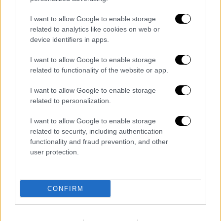
πρόκειται για δράση στο πλαίσιο του
I want to allow Google to enable storage
προγράµµατος LIFE IP, προϋπολογισµού 14,2
related to analytics like cookies on web or
εκατ. ευρώ, το οποίο διεκδίκησε και πήρε η
device identifiers in apps.
Ελλάδα.
I want to allow Google to enable storage
Οι επιστήµονες, πάντως, κρούουν τον
related to functionality of the website or app.
κώδωνα του κινδύνου για τα επόµενα
I want to allow Google to enable storage
χρόνια. Σύµφωνα µε τον επικεφαλής του
related to personalization.
Κέντρου Ερευνας Φυσικής της Ατµόσφαιρας
και Κλιµατολογίας της Ακαδηµίας Αθηνών,
I want to allow Google to enable storage
related to security, including authentication
Χρήστο Ζερεφό
, οι σχετικοί κίνδυνοι
functionality and fraud prevention, and other
αναµένεται να διπλασιαστούν τις επόµενες
user protection.
δύο-τρεις δεκαετίες, µε βασικότερα
προβλήµατα τη διαρκώς αυξανόµενη στάθµη
της θάλασσας, η οποία θα επηρεάσει
CONFIRM
δραµατικά τα παράκτια µνηµεία. Ο κ.
Ζερεφός µίλησε για την εναλλαγή ξηρασιών