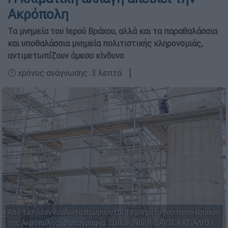
Ακρόπολη
Τα µνηµεία του Ιερού Βράχου, αλλά και τα παραθαλάσσια
και υποθαλάσσια µνηµεία πολιτιστικής κληρονοµιάς,
αντιµετωπίζουν άµεσο κίνδυνο
🕛 χρόνος ανάγνωσης: 3 λεπτά ┋
Από τα πλέον ευάλωτα θεωρούνται τα µνηµεία του Ιερού Βράχου
της Ακρόπολης (Φωτογραφία: EUROKINISSI/ΒΑΪΟΣ ΧΑΣΙΑΛΗΣ)