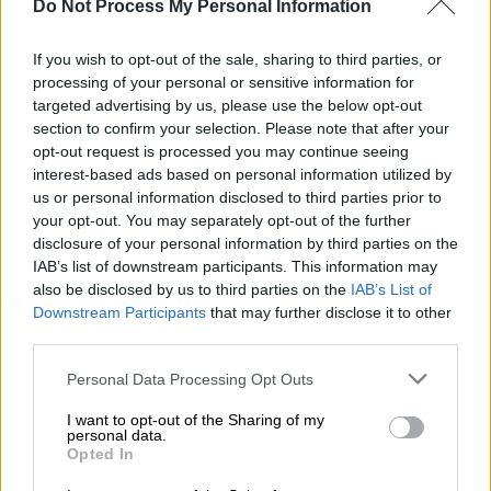
αναληφθούν άµεσα δράσεις.
Do Not Process My Personal Information
Από τα πλέον ευάλωτα, τόσο εξαιτίας της
If you wish to opt-out of the sale, sharing to third parties, or
κλιµατικής αλλαγής όσο και εξαιτίας των
processing of your personal or sensitive information for
ανθρωπογενών παρεµβάσεων, θεωρούνται
targeted advertising by us, please use the below opt-out
section to confirm your selection. Please note that after your
τα µνηµεία του Ιερού Βράχου της Ακρόπολης,
opt-out request is processed you may continue seeing
ο Παρθενώνας, το Ερέχθειο και τα
interest-based ads based on personal information utilized by
Προπύλαια
, στα οποία αναφέρθηκε η γ.γ. του
us or personal information disclosed to third parties prior to
υπουργείου Πολιτισµού, δρ
Μαρία Βλαζάκη-
your opt-out. You may separately opt-out of the further
Ανδρεαδάκη
. «Η τελειότητά τους
disclosure of your personal information by third parties on the
IAB’s list of downstream participants. This information may
εξασφάλισε για µεγάλο χρονικό διάστηµα τη
also be disclosed by us to third parties on the
IAB’s List of
φυσική αντοχή τους. Ωστόσο, ως
Downstream Participants
that may further disclose it to other
εκτεθειµένα µνηµεία έχουν υποστεί
third parties.
διαχρονικά διάφορες παρεµβάσεις και
Please note that this website/app uses one or more Google
Personal Data Processing Opt Outs
χρήσεις» σηµείωσε, παραθέτοντας
services and may gather and store information including but
αναλυτικά τις βλαπτικές συνέπειες. Το
not limited to your visit or usage behaviour. You may click to
I want to opt-out of the Sharing of my
personal data.
γεγονός ότι
πρόκειται για µνηµεία
grant or deny consent to Google and its third-party tags to
Opted In
use your data for below specified purposes in below Google
εκτεθειµένα επιβαρύνει την κατάστασή
consent section.