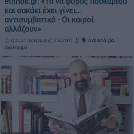
ethnos.gr: «Το να φοράς πουκάμισο
και σακάκι έχει γίνει…
αντισυμβατικό - Οι καιροί
αλλάζουν»
🕛 χρόνος ανάγνωσης: 7 λεπτά ┋ 🗣️
Ανοικτό για
σχολιασμό