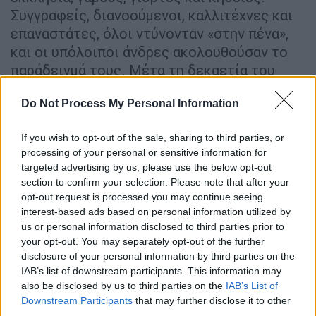
Συγγραφείς, διανοούμενοι, καλλιτέχνες και
επαναστάτες, όλοι ντύνονταν «στην πένα»,
και οι υπόλοιποι άνδρες ακολουθούσαν το
παράδειγμά τους. Μέτα τη δεκαετία του
1950 αυτό αρχίζει ν' ανατρέπεται με το Rock
Do Not Process My Personal Information
and Roll αρχικά και κατόπιν με το κίνημα των
χίπις, το κοστούμι αρχίζει από ένα απλό
If you wish to opt-out of the sale, sharing to third parties, or
ανδρικό ένδυμα να γίνεται σύμβολο
processing of your personal or sensitive information for
καταπίεσης και κομφορμισμού. Στις μέρες
targeted advertising by us, please use the below opt-out
μας πλέον, οι τάσεις επιβάλλονται από
section to confirm your selection. Please note that after your
διάσημους αθλητές, ράπερς και influencers
opt-out request is processed you may continue seeing
interest-based ads based on personal information utilized by
και το να φοράς πουκάμισο και σακάκι έχει
us or personal information disclosed to third parties prior to
γίνει… αντισυμβατικό. Οι καιροί αλλάζουν.
your opt-out. You may separately opt-out of the further
disclosure of your personal information by third parties on the
Πώς περιγράφετε τη σημασία της κλασικής
IAB’s list of downstream participants. This information may
ανδρικής ένδυσης στη σύγχρονη εποχή και
also be disclosed by us to third parties on the
IAB’s List of
γιατί πιστεύετε ότι είναι σημαντικό να
Downstream Participants
that may further disclose it to other
third parties.