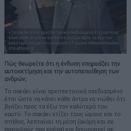
«Το σακάκι είναι αρχιτεκτονικά σχεδιασμένο έτσι ώστε να
κάνει κάθε άντρα να νιώθει ότι βγάζει προς τα έξω τον
καλύτερό του εαυτό» αναφέρει ο Γιώργος Αθανασόπουλος
στο ethnos.gr
Πώς θεωρείτε ότι η ένδυση επηρεάζει την
αυτοεκτίμηση και την αυτοπεποίθηση των
ανδρών;
Το σακάκι είναι αρχιτεκτονικά σχεδιασμένο
έτσι ώστε να κάνει κάθε άντρα να νιώθει ότι
βγάζει προς τα έξω τον καλύτερό του
εαυτό. Το σακάκι χτίζει τους ώμους και το
στήθος, λεπταίνει τη μέση (ακόμη και σε
παχουλούς σαν εμένα) και δημιουργεί σε