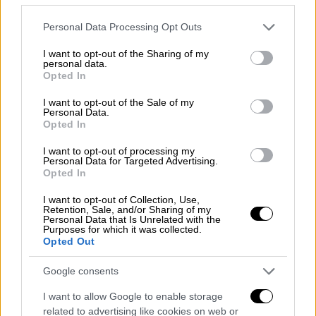
διατηρηθεί;
Please note that this website/app uses one or more Google
Personal Data Processing Opt Outs
Το κοστούμι ως μέσο κοινωνικής αποδοχής
services and may gather and store information including but
έχει πεθάνει και αυτό είναι καλό. Η τύχη του
not limited to your visit or usage behaviour. You may click to
I want to opt-out of the Sharing of my
personal data.
έχει περάσει πια στα χέρια αυτών που το
grant or deny consent to Google and its third-party tags to
Opted In
use your data for below specified purposes in below Google
αγαπούν πραγματικά και δεν «αναγκάζονται»
consent section.
I want to opt-out of the Sale of my
να το φορέσουν. Εχει πλέον απελευθερωθεί
Personal Data.
και γι’ αυτό είμαι αισιόδοξος ότι θα
Opted In
επιβιώσει.
I want to opt-out of processing my
Personal Data for Targeted Advertising.
Είναι η κλασική ένδυση μια βιώσιμη
Opted In
απάντηση στο πρόβλημα της fast fashion;
I want to opt-out of Collection, Use,
Retention, Sale, and/or Sharing of my
Είναι μια από τις λύσεις. Το να δίνεις τα
Personal Data that Is Unrelated with the
Purposes for which it was collected.
λεφτά σου στον ράφτη της γειτονιάς για να
Opted Out
σου φτιάξει κάτι από ποιοτικά υλικά το
Google consents
οποίο θα φορέσεις για χρόνια είναι σίγουρα
μια καλή απάντηση, αλλά δεν πρέπει να τα
I want to allow Google to enable storage
περιμένουμε όλα από το κλασικό στιλ. Για να
related to advertising like cookies on web or