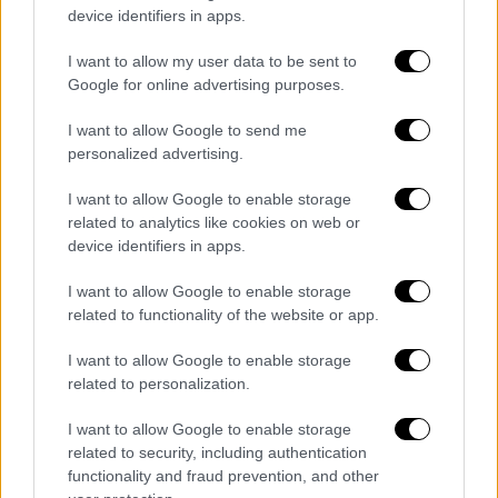
device identifiers in apps.
λυθεί το πρόβλημα της ρύπανσης που
δημιουργεί η fast fashion, θα πρέπει όλοι οι
I want to allow my user data to be sent to
καταναλωτές, ανεξαρτήτως του στιλ που
Google for online advertising purposes.
μας αρέσει, να είμαστε πιο προσεκτικοί με
I want to allow Google to send me
τις αγορές μας. Να κάνουμε την έρευνα μας
personalized advertising.
τόσο για τα υλικά κατασκευής όσο και για
τις μεθόδους παραγωγής που χρησιμοποιεί η
I want to allow Google to enable storage
εκάστοτε εταιρεία.
related to analytics like cookies on web or
device identifiers in apps.
Πότε αρχίσατε να ενδιαφέρεστε για την
I want to allow Google to enable storage
κλασική ανδρική ένδυση και την ιστορία της;
related to functionality of the website or app.
Το κλασικό στιλ πάντα με έλκυε. Θυμάμαι
I want to allow Google to enable storage
μικρός να βλέπω ταινίες με τους άντρες
related to personalization.
ντυμένους με κοστούμια, βαριά μακριά
I want to allow Google to enable storage
παλτό, καμπαρτίνες και καπέλα και να
related to security, including authentication
αναρωτιέμαι μόνος μου τι πήγε λάθος και
functionality and fraud prevention, and other
σταματήσαμε να ντυνόμαστε έτσι. Επίσης,