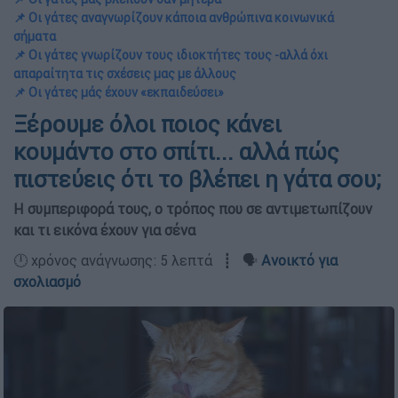
📌 Οι γάτες αναγνωρίζουν κάποια ανθρώπινα κοινωνικά
σήματα
📌 Οι γάτες γνωρίζουν τους ιδιοκτήτες τους -αλλά όχι
απαραίτητα τις σχέσεις μας με άλλους
📌 Οι γάτες μάς έχουν «εκπαιδεύσει»
Ξέρουμε όλοι ποιος κάνει
κουμάντο στο σπίτι... αλλά πώς
πιστεύεις ότι το βλέπει η γάτα σου;
Η συμπεριφορά τους, ο τρόπος που σε αντιμετωπίζουν
και τι εικόνα έχουν για σένα
🕛 χρόνος ανάγνωσης: 5 λεπτά ┋ 🗣️
Ανοικτό για
σχολιασμό