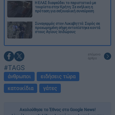
Η ΕΛΑΣ διαψεύδει το περιστατικό με
τουρίστα στην Κρήτη: Σε ενήλικη η
πρόταση για σεξουαλική συνεύρεση
Συναγερμός στον Λυκαβηττό: Σορός σε
προχωρημένη σήψη εντοπίστηκε κοντά
στους Αγίους Ισιδώρους
επόμενο
άρθρο
#TAGS
άνθρωποι
ειδήσεις τώρα
κατοικίδια
γάτες
Ακολούθησε το Έθνος στο Google News!