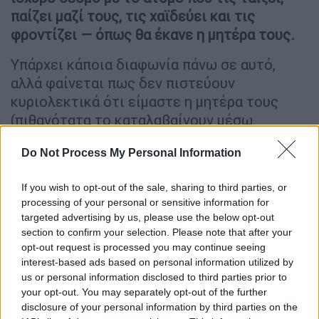
παίζει μαζί τους, τις χαϊδεύει και τις
φροντίζει — όπως θα έκανε η μητέρα τους.
Υπάρχει κάποια διαφωνία πάνω σε αυτό,
αλλά φαίνεται πως δεν πιστεύουν
κυριολεκτικά ότι είμαστε η μητέρα τους
(πιθανότατα το καταλαβαίνουν μέσω
φερομονών). Ωστόσο, μας αντιμετωπίζουν
Do Not Process My Personal Information
με παρόμοιο τρόπο επειδή τις φροντίζουμε.
Άλλωστε και οι άνθρωποι μπορούν επίσης να
If you wish to opt-out of the sale, sharing to third parties, or
processing of your personal or sensitive information for
έχουν μια «μητρική» σχέση με κάποιον που
targeted advertising by us, please use the below opt-out
δεν είναι η βιολογική τους μητέρα.
section to confirm your selection. Please note that after your
opt-out request is processed you may continue seeing
Μια μελέτη το 2019 έδειξε ότι οι γάτες
interest-based ads based on personal information utilized by
δένονται με τους ανθρώπους όσο και τα
us or personal information disclosed to third parties prior to
μωρά
. Και εδώ, ο ρόλος του φροντιστή είναι
your opt-out. You may separately opt-out of the further
καθοριστικός. Αυτό δείχνει ότι οι γάτες
disclosure of your personal information by third parties on the