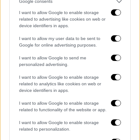
Google consents
βοηθά να επιβιώσουν και να ενταχθούν στο
I want to allow Google to enable storage
κοινωνικό τους περιβάλλον
. Επειδή οι γάτες
related to advertising like cookies on web or
εξημερώθηκαν σχετικά πρόσφατα σε
device identifiers in apps.
σύγκριση με τους σκύλους, αναμένεται να
εξελιχθούν ακόμα περισσότερο σε αυτό.
I want to allow my user data to be sent to
Google for online advertising purposes.
Έχετε σίγουρα παρατηρήσει πώς αλλάζει η
I want to allow Google to send me
συμπεριφορά μιας γάτας όταν σας βλέπει
personalized advertising.
άκεφους ή πολύ περισσότερο όταν είστε
στενοχωρημένοι.
Αντιλαμβάνεται ότι κάτι
I want to allow Google to enable storage
related to analytics like cookies on web or
συμβαίνει και συχνά επιδιώκει να σας κάνει
device identifiers in apps.
να νιώσετε καλύτερα, έστω και απλώς
ανεβαίνοντας στην αγκαλιά σας. Κάτι που
I want to allow Google to enable storage
κάνει και όταν πονάτε.
related to functionality of the website or app.
Οι γάτες γνωρίζουν τους ιδιοκτήτες
I want to allow Google to enable storage
related to personalization.
τους -αλλά όχι απαραίτητα τις