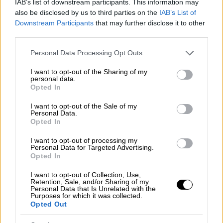
IAB’s list of downstream participants. This information may
είναι κοινωνικές και νοιάζονται για τους
also be disclosed by us to third parties on the
IAB’s List of
ιδιοκτήτες τους.
Downstream Participants
that may further disclose it to other
third parties.
Γι αυτό και ενδεχομένως να μη νιώθουν
Please note that this website/app uses one or more Google
ασφαλείς όταν λείπετε από το σπίτι ή να
Personal Data Processing Opt Outs
services and may gather and store information including but
τρώνε λιγότερο από όταν είστε παρόντες.
not limited to your visit or usage behaviour. You may click to
I want to opt-out of the Sharing of my
personal data.
grant or deny consent to Google and its third-party tags to
Οι γάτες αναγνωρίζουν κάποια
Opted In
use your data for below specified purposes in below Google
ανθρώπινα κοινωνικά σήματα
consent section.
I want to opt-out of the Sale of my
Personal Data.
Οι γάτες μπορούν να καταλάβουν ορισμένα
Opted In
από τα κοινωνικά μας σήματα. Για
I want to opt-out of processing my
παράδειγμα, κοιτάζουν προς την κατεύθυνση
Personal Data for Targeted Advertising.
Opted In
που δείχνουμε, και όπως οι σκύλοι και τα
άλογα, μπορούν να αναγνωρίσουν ανθρώπινα
I want to opt-out of Collection, Use,
Retention, Sale, and/or Sharing of my
συναισθήματα.
Personal Data that Is Unrelated with the
Purposes for which it was collected.
Opted Out
Τα κατοικίδια που ζουν με ανθρώπους
αναπτύσσουν αυτή την ικανότητα γιατί τους