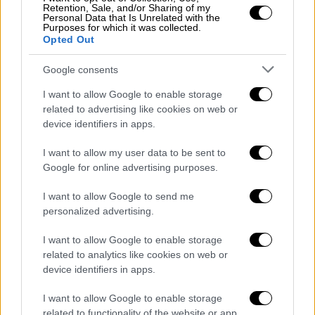
Retention, Sale, and/or Sharing of my
Personal Data that Is Unrelated with the
Purposes for which it was collected.
Opted Out
Google consents
I want to allow Google to enable storage
related to advertising like cookies on web or
device identifiers in apps.
I want to allow my user data to be sent to
Google for online advertising purposes.
Κόσμος
|
19.07.2025 18:35
I want to allow Google to send me
Αυτοκίνητο έπεσε σε πλήθος στο Λος
personalized advertising.
Αντζελες: Στους 30 ανέβηκαν οι
τραυματίες - 7 σε κρίσιμη κατάσταση
I want to allow Google to enable storage
related to analytics like cookies on web or
Βίντεο δείχνουν δρόμους να έχουν
device identifiers in apps.
αποκλειστεί και τραυματίες να
απομακρύνονται με ασθενοφόρα
I want to allow Google to enable storage
related to functionality of the website or app.