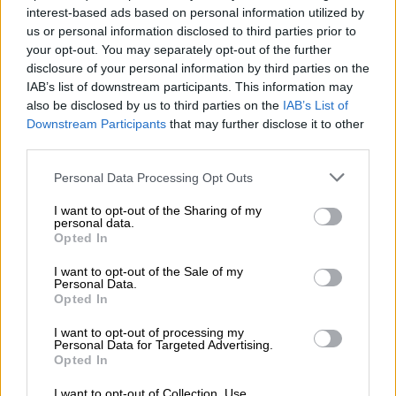
interest-based ads based on personal information utilized by
us or personal information disclosed to third parties prior to
your opt-out. You may separately opt-out of the further
disclosure of your personal information by third parties on the
IAB’s list of downstream participants. This information may
also be disclosed by us to third parties on the
IAB’s List of
Downstream Participants
that may further disclose it to other
third parties.
Please note that this website/app uses one or more Google
Personal Data Processing Opt Outs
services and may gather and store information including but
Κόσμος
|
03.08.2025 22:36
not limited to your visit or usage behaviour. You may click to
I want to opt-out of the Sharing of my
Περισσότεροι από 50 άνθρωποι
personal data.
grant or deny consent to Google and its third-party tags to
Opted In
απήχθησαν από «ληστές» στη Νιγηρία –
use your data for below specified purposes in below Google
consent section.
Οι ανησυχίες των Αρχών
I want to opt-out of the Sale of my
Personal Data.
Opted In
Οι πολιτείες είναι τρομοκρατημένοι
I want to opt-out of processing my
Personal Data for Targeted Advertising.
Opted In
I want to opt-out of Collection, Use,