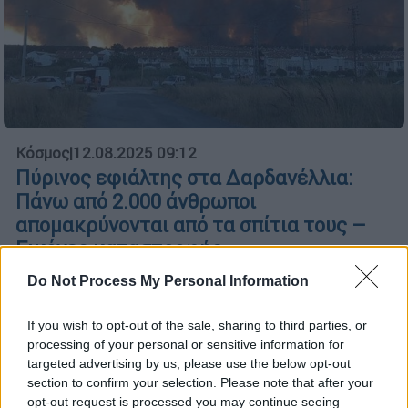
Κόσμος
|
12.08.2025 09:12
Πύρινος εφιάλτης στα Δαρδανέλλια:
Πάνω από 2.000 άνθρωποι
απομακρύνονται από τα σπίτια τους –
Εικόνες καταστροφής
Τρία χωριά εκκενώθηκαν
Do Not Process My Personal Information
If you wish to opt-out of the sale, sharing to third parties, or
processing of your personal or sensitive information for
targeted advertising by us, please use the below opt-out
section to confirm your selection. Please note that after your
opt-out request is processed you may continue seeing