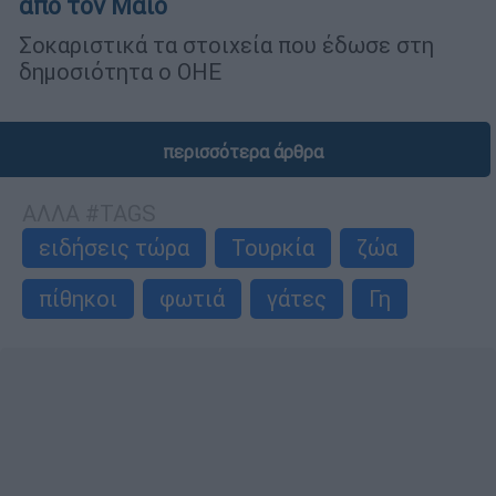
από τον Μάιο
Σοκαριστικά τα στοιχεία που έδωσε στη
δημοσιότητα ο ΟΗΕ
περισσότερα άρθρα
ΑΛΛΑ #TAGS
ειδήσεις τώρα
Τουρκία
ζώα
πίθηκοι
φωτιά
γάτες
Γη