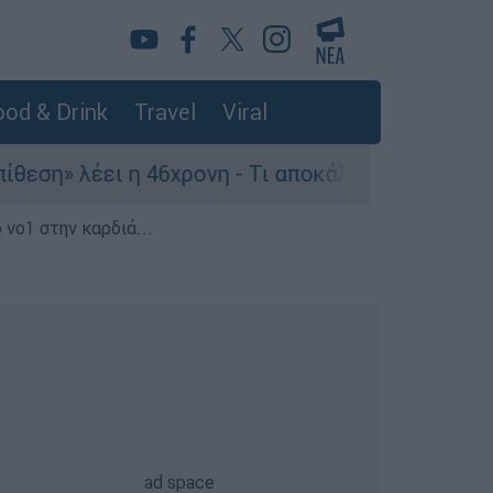
od & Drink
Travel
Viral
ει η 46χρονη - Τι αποκάλυψε στους αστυνομικούς
 νο1 στην καρδιά...