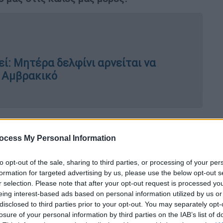
εί: Μητέρα δελφίνι αρνείται να
ν Αμβρακικό
ώς η συντροφιά μας.
Παίζουν ενεργό ρόλο
όνων τους και αυτή η μεταξύ μας σχέση
ocess My Personal Information
to opt-out of the sale, sharing to third parties, or processing of your per
ψυχικής υγείας μας
formation for targeted advertising by us, please use the below opt-out s
r selection. Please note that after your opt-out request is processed y
την ανθρώπινη υγεία είναι ευρέως γνωστά.
eing interest-based ads based on personal information utilized by us or
disclosed to third parties prior to your opt-out. You may separately opt-
ση του καρδιαγγειακού κινδύνου και
losure of your personal information by third parties on the IAB’s list of
στη μείωση του στρες, ειδικά σε άτομα που