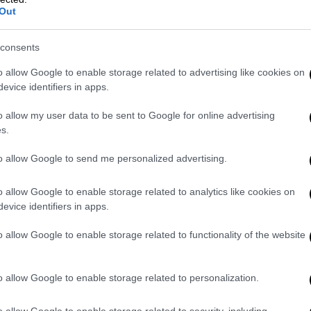
ής δυσφορίας. Ορισμένοι άνθρωποι
Out
ο κατοικίδιό τους, που χαρακτηρίζεται
του αποχωρισμού ή όταν το ζώο
consents
o allow Google to enable storage related to advertising like cookies on
evice identifiers in apps.
ίς έντονο άγχος προσκόλλησης,
ο
ατοικίδιο λόγω νοσηλείας ή εισαγωγής σε
o allow my user data to be sent to Google for online advertising
ατικό τραύμα,
καθώς το ζώο αποτελεί
s.
ρροπίας και της καθημερινότητάς τους.
to allow Google to send me personalized advertising.
 θεραπευτικό εργαλείο
o allow Google to enable storage related to analytics like cookies on
 ανθρώπου–ζώου έχουν πλέον αξιοποιηθεί
evice identifiers in apps.
τα κοινωνικής φροντίδας.
o allow Google to enable storage related to functionality of the website
 μπορεί να ενισχύσει τις κοινωνικές
 και να βοηθήσει προσωρινά στην
o allow Google to enable storage related to personalization.
κιωμένων. Η χρήση «ζωοθεραπείας» σε
ήβους είναι επίσης ωφέλιμη.
Τέλος, σε
o allow Google to enable storage related to security, including