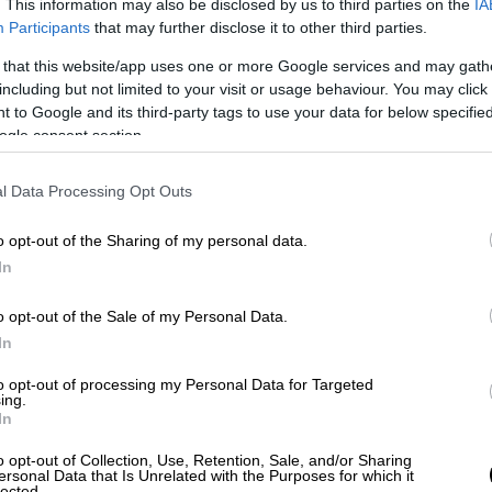
. This information may also be disclosed by us to third parties on the
IA
με το κατοικίδιό τους.
Participants
that may further disclose it to other third parties.
α, περπατούν περισσότερο, έχουν πιο
 that this website/app uses one or more Google services and may gath
including but not limited to your visit or usage behaviour. You may click 
τερο πιθανό να εμφανίσουν κατάθλιψη.
 to Google and its third-party tags to use your data for below specifi
ogle consent section.
χνουν ότι η παρουσία ενός ζώου βοηθά στη
ως η μνήμη, καθώς και της ψυχικής
l Data Processing Opt Outs
ν ανάπτυξη της ενσυναίσθησης και της
o opt-out of the Sharing of my personal data.
In
αυτή η σχέση δεν είναι μόνο συμπεριφορική·
ς μας ανάγκες. Σε μια κοινωνία που
o opt-out of the Sale of my Personal Data.
και γήρανση του πληθυσμού,
ένας σκύλος ή
In
νει πραγματική ψυχολογική υποστήριξη,
to opt-out of processing my Personal Data for Targeted
ότητας και χρησιμότητας στην καθημερινή
ing.
In
o opt-out of Collection, Use, Retention, Sale, and/or Sharing
λές περιπτώσεις είναι ωφέλιμη, μπορεί
ersonal Data that Is Unrelated with the Purposes for which it
lected.