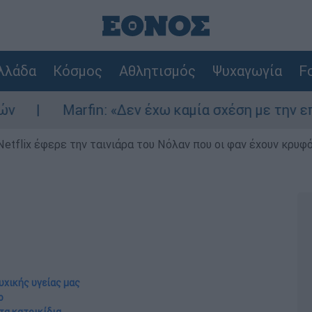
λλάδα
Κόσμος
Αθλητισμός
Ψυχαγωγία
Fo
arfin: «Δεν έχω καμία σχέση με την επίθεση» λέ
Netflix έφερε την ταινιάρα του Νόλαν που οι φαν έχουν κρυφό
υχικής υγείας μας
ο