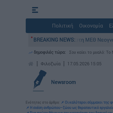
Πολιτική
Οικονομία
Ε
μερών - Νοσηλευόταν στη ΜΕΘ Νεογνών
BREAKING NEWS:
M
δημοφιλές τώρα:
Σου καίει το μυαλό: Το 
┋
Φιλοζωία
┋
17.05.2026 15:05
Newsroom
Ενότητες στο άρθρο:
📌 Oι καλύτεροι σύμμαχοι της ψ
📌 Η σχέση ανθρώπου–ζώου ως θεραπευτικό εργαλεί