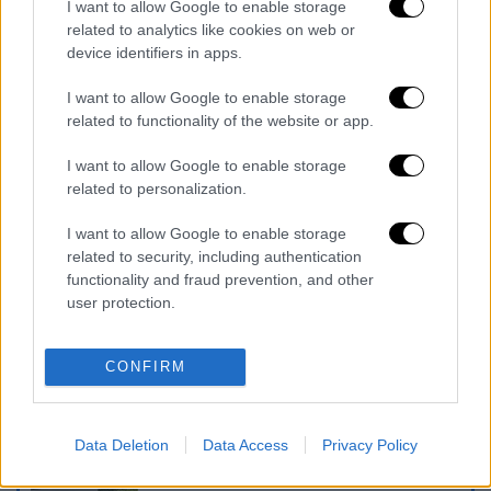
I want to allow Google to enable storage
σφολιάτας. Ψήνει για άλλη μισή ώρα
related to analytics like cookies on web or
περίπου.
device identifiers in apps.
3.
Βγάζει το σκεύος απ’ το φούρνο, το
I want to allow Google to enable storage
σκεπάζει με μια ξύλινη επιφάνεια κοπής και
related to functionality of the website or app.
το αναποδογυρίζει, Όπως αχνίζουν ακόμη τα
I want to allow Google to enable storage
καυτά λαχανικά, ρίχνει φρέσκια μοτσαρέλα
related to personalization.
χονδροκομμένη. Στο τέλος πασπαλίζει με
φρεσκοκομμένο βασιλικό και λίγο κρεμώδες
I want to allow Google to enable storage
μπαλσάμικο.
related to security, including authentication
functionality and fraud prevention, and other
Διαβάστε ακόμη
user protection.
Τα «γεράκια» της Ψάθας: Έσωσαν από τη
μεγάλη φωτιά τη γειτονιά που κάποτε τους
CONFIRM
έδιωχνε
«Κλειδί» η ιατροδικαστική για τον 90χρονο
Data Deletion
Data Access
Privacy Policy
που έκρυβε ο γιος του στον καταψύκτη -
«Τον αγαπούσε παθολογικά»