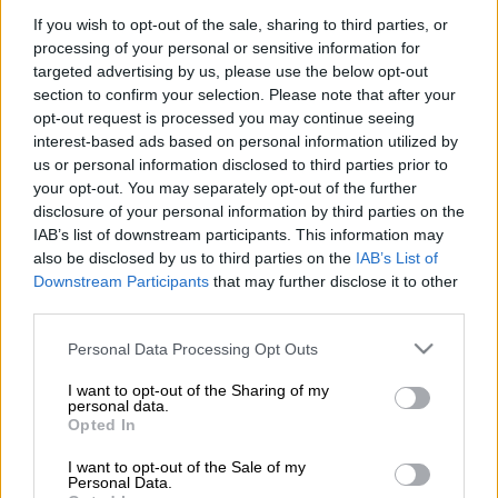
Προσθέστε το ΕΘΝΟΣ στη Google
If you wish to opt-out of the sale, sharing to third parties, or
processing of your personal or sensitive information for
targeted advertising by us, please use the below opt-out
Ο διάσημος Βρετανός σεφ, Τζέιμι
section to confirm your selection. Please note that after your
Όλιβερ,
ανατρέπει (κυριολεκτικά) την
opt-out request is processed you may continue seeing
κλασική συνταγή για εύκολη πίτσα με
interest-based ads based on personal information utilized by
σφολιάτα (που συνήθως προψήνεται). Τη
us or personal information disclosed to third parties prior to
your opt-out. You may separately opt-out of the further
φτιάχνει ανάποδα βάζοντας την επικάλυψη
disclosure of your personal information by third parties on the
κάτω και τη ζύμη από πάνω. Δημιουργεί έτσι
IAB’s list of downstream participants. This information may
μια απολαυστική εκδοχή «πίτσας» ή τάρτας
also be disclosed by us to third parties on the
IAB’s List of
με ψητά λαχανικά και μοτσαρέλα σε βίντεο
Downstream Participants
that may further disclose it to other
third parties.
που έχει αναρτήσει στο youtube του
προωθώντας ένα απ’ τα βιβλία
Please note that this website/app uses one or more Google
Personal Data Processing Opt Outs
του.
Μπορείτε να δείτε το βίντεο πατώντας
services and may gather and store information including but
not limited to your visit or usage behaviour. You may click to
I want to opt-out of the Sharing of my
εδώ.
personal data.
grant or deny consent to Google and its third-party tags to
Opted In
use your data for below specified purposes in below Google
Πώς φτιάχνει ο Τζέιμι Όλιβερ την
consent section.
I want to opt-out of the Sale of my
ανάποδη πίτσα με σφολιάτα και
Personal Data.