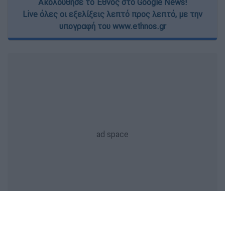
Ακολούθησε το Έθνος στο Google News!
Live όλες οι εξελίξεις λεπτό προς λεπτό, με την
υπογραφή του www.ethnos.gr