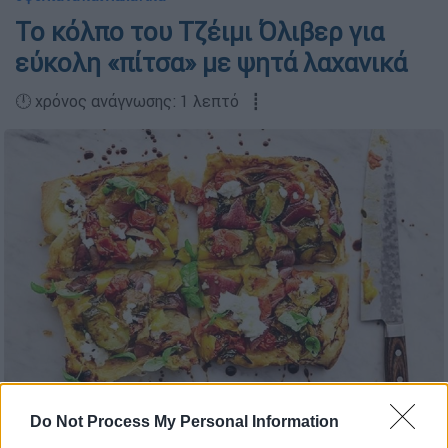
Το κόλπο του Τζέιμι Όλιβερ για
εύκολη «πίτσα» με ψητά λαχανικά
🕛 χρόνος ανάγνωσης: 1 λεπτό ┋
Εικόνα: ΙCookGreek
Do Not Process My Personal Information