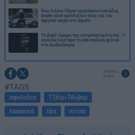
Άνω Λιόσια: Πήγαν να κλέψουν καλώδια,
έπαθε ηλεκτροπληξία ο ένας και τον
άφησαν νεκρό στο σημείο
Το βαρύ τίμημα της υπογεννητικότητας: 11
σχολεία λιγότερα τη νέα σχολική χρονιά
στα Δωδεκάνησα
επόμενο
άρθρο
#TAGS
σφολιάτα
Τζέιμι Όλιβερ
λαχανικά
tips
πίτσα