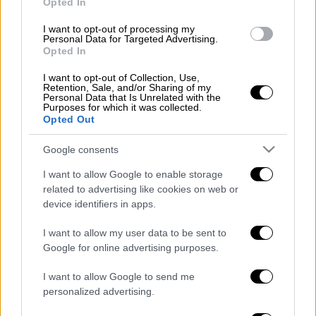
Opted In
λαχανικά
I want to opt-out of processing my
1.
Γεμίζει το σκεύος όπου πρόκειται να
Personal Data for Targeted Advertising.
Opted In
ψήσει την πίτσα με σφολιάτα με όχι πολύ
ψιλοκομμένα λαχανικά (
κολοκυθάκια
σε
I want to opt-out of Collection, Use,
Retention, Sale, and/or Sharing of my
χονδρές ροδέλες,
πιπεριές
,
κρεμμύδι
και
Personal Data that Is Unrelated with the
Purposes for which it was collected.
ντοματίνια
κομμένα στη μέση). Τα
Opted Out
αλατοπιπερώνει, ρίχνει μπόλικο
φρεσκοκομμένο μυρωδικό (συγκεκριμένα
Google consents
ρίγανη) και ελαιόλαδο, τα ανακατεύει και στη
I want to allow Google to enable storage
συνέχεια τα ψήνει σε προθερμασμένο
related to advertising like cookies on web or
φούρνο στους 190° C.
device identifiers in apps.
2.
Στη συνέχεια τα βγάζει από το φούρνο, τα
I want to allow my user data to be sent to
σπρώχνει ελαφρά προς το κέντρο του
Google for online advertising purposes.
σκεύους ώστε να δημιουργήσει ένα
I want to allow Google to send me
πρόχειρο μικρό κενό από τα τοιχώματα και
personalized advertising.
τα σκεπάζει καλά με το φύλλο της