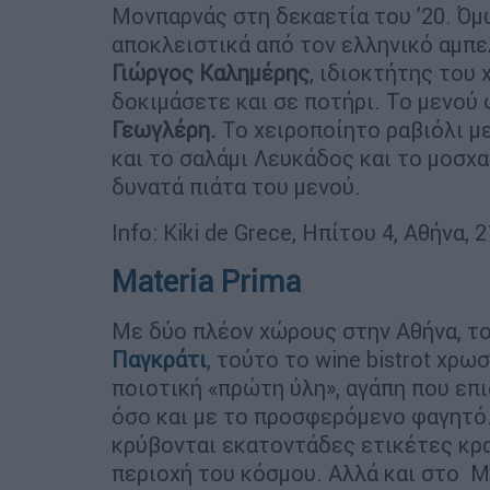
Μονπαρνάς στη δεκαετία του ’20. Όμω
αποκλειστικά από τον ελληνικό αμπελ
Γιώργος Καλημέρης
, ιδιοκτήτης του
δοκιμάσετε και σε ποτήρι. Το μενού
Γεωγλέρη.
Το χειροποίητο ραβιόλι με
και το σαλάμι Λευκάδος και το μοσχα
δυνατά πιάτα του μενού.
Info: Kiki de Grece, Ηπίτου 4, Αθήνα,
Materia Prima
Με δύο πλέον χώρους στην Αθήνα, το
Παγκράτι
, τούτο το wine bistrot χρω
ποιοτική «πρώτη ύλη», αγάπη που επι
όσο και με το προσφερόμενο φαγητό.
κρύβονται εκατοντάδες ετικέτες κρα
περιοχή του κόσμου. Αλλά και στο M