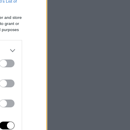
B’s List of
er and store
to grant or
ed purposes