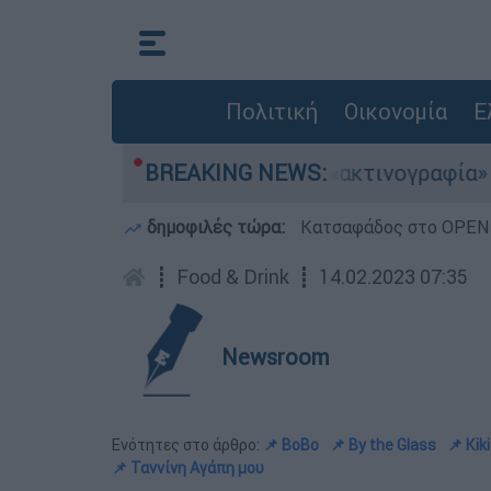
Πολιτική
Οικονομία
Ε
σκάφη
Η «ακτινογραφία» της καταστροφής 
BREAKING NEWS:
δημοφιλές τώρα:
Κατσαφάδος στο OPEN: 
┋
Food & Drink
┋
14.02.2023 07:35
Newsroom
Ενότητες στο άρθρο:
📌 BοΒο
📌 By the Glass
📌 Kik
📌 Ταννίνη Αγάπη μου