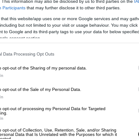
. This information may also be disclosed by us to third parties on the
IA
 Καρύστου κ.ά. Ωστόσο οι επιλογές για
Participants
that may further disclose it to other third parties.
ύ το μενού περιλαμβάνει σαλάτες, πιάτα με
 that this website/app uses one or more Google services and may gath
including but not limited to your visit or usage behaviour. You may click 
 to Google and its third-party tags to use your data for below specifi
υκάκι, 2109244244
ogle consent section.
l Data Processing Opt Outs
o opt-out of the Sharing of my personal data.
In
o opt-out of the Sale of my Personal Data.
In
to opt-out of processing my Personal Data for Targeted
ing.
In
o opt-out of Collection, Use, Retention, Sale, and/or Sharing
ersonal Data that Is Unrelated with the Purposes for which it
lected.