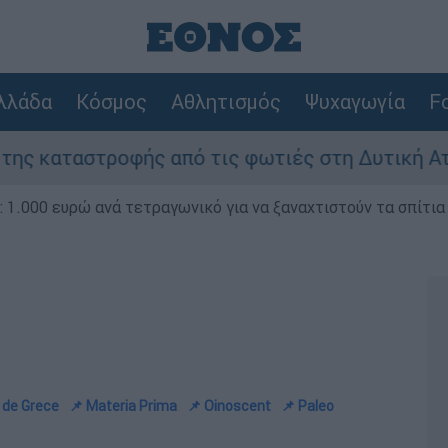
λλάδα
Κόσμος
Αθλητισμός
Ψυχαγωγία
Fo
από τις φωτιές στη Δυτική Αττική - Οι εκτάσει
1.000 ευρώ ανά τετραγωνικό για να ξαναχτιστούν τα σπίτια
i de Grece
📌 Materia Prima
📌 Oinoscent
📌 Paleo