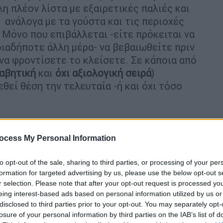
η πλέον λίστα με εξαιρετικές παλιές και
 ανάλογα με τα γούστα και τις περιοχές
. Μόνο που επιβάλλεται -είτε πρόκειται να
οιαδήποτε άλλη μέρα- να βεβαιωθείτε πριν
να φροντίσετε το κλείσετε. Σε κάποια από
φαβητική
και
όχι αξιολογική σειρά
)
θεί θέση την τελευταία -ή και όχι τόσο
ocess My Personal Information
ια το Bourgeois σχηματίζουν το BoBo, το
 ευρύτερη «πιάτσα» του
ΕΜΣΤ
,
στο
Κουκάκι
.
to opt-out of the sale, sharing to third parties, or processing of your per
 στο ισόγειο πολυκατοικίας της δεκαετίας
formation for targeted advertising by us, please use the below opt-out s
έκτονας
Αλέξανδρος Τσονίδης
κατά τρόπο
r selection. Please note that after your opt-out request is processed y
ι παραπέμπει σε «μοντέρνα σίξτις». Τα
eing interest-based ads based on personal information utilized by us or
disclosed to third parties prior to your opt-out. You may separately opt-
άλο βαθμό από τον ελληνικό αμπελώνα,
losure of your personal information by third parties on the IAB’s list of
 τυριά θα βρείτε παλαιωμένες γραβιέρες