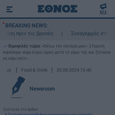
BREAKING NEWS:
η πριν τις βροχές
Συναγερμός στον Λυκα
δημοφιλές τώρα:
«Θέλω τον πατέρα μου»: 27χρονη
παρέσυρε νύφη λίγες ώρες μετά το γάμο της και ζητούσε
να πάει σπίτι...
┋
Food & Drink
┋
20.08.2024 15:40
Newsroom
Ενότητες στο άρθρο:
📌 Συνταγή για σουβλάκια με ντοματίνια και ταλαγάνι