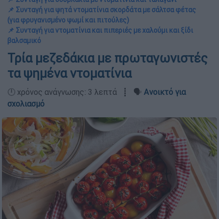
📌 Συνταγή για ψητά ντοματίνια σκορδάτα με σάλτσα φέτας
(για φρυγανισμένο ψωμί και πιτούλες)
📌 Συνταγή για ντοματίνια και πιπεριές με χαλούμι και ξίδι
βαλσαμικό
Τρία μεζεδάκια με πρωταγωνιστές
τα ψημένα ντοματίνια
🕛 χρόνος ανάγνωσης: 3 λεπτά ┋ 🗣️
Ανοικτό για
σχολιασμό