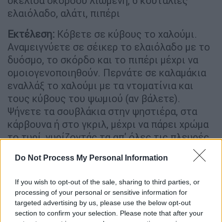
σκελίδα σκόρδου λιωμένη, 6 κουταλιές
ελαιόλαδο, αλάτι, πιπέρι
Εκτέλεση:
Κόβετε σε κύβους το χαλούμι.
Αναμειγνύετε σε σέικερ το ελαιόλαδο με το
δυόσμο, το σκόρδο και το πιπέρι μέχρι να
ομοιογενοποιηθούν. Περνάτε σε καλαμάκια
εναλλάξ το χαλούμι με τα ντοματίνια και
τους κύβους του ψωμιού (αν βάλετε).
Ψήνετε τα σουβλάκια στην ψηστιέρα, στα
κάρβουνα ή στο γκριλ, μέχρι να πάρει χρώμα
το τυρί, γυρίζοντάς τα απ' όλες τις πλευρές
και αλείφοντάς τα κατά τη διάρκεια του
Do Not Process My Personal Information
ψησίματος με το μείγμα του λαδιού (με τη
βοήθεια ενός πινέλου).
If you wish to opt-out of the sale, sharing to third parties, or
processing of your personal or sensitive information for
targeted advertising by us, please use the below opt-out
section to confirm your selection. Please note that after your