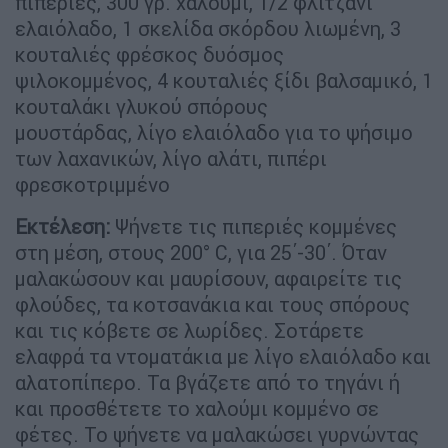
πιπεριές, 300 γρ. χαλούμι, 1/2 φλιτζάνι
ελαιόλαδο, 1 σκελίδα σκόρδου λιωμένη, 3
κουταλιές φρέσκος δυόσμος
ψιλοκομμένος, 4 κουταλιές ξίδι βαλσαμικό, 1
κουταλάκι γλυκού σπόρους
μουστάρδας, λίγο ελαιόλαδο για το ψήσιμο
των λαχανικών, λίγο αλάτι, πιπέρι
φρεσκοτριμμένο
Εκτέλεση:
Ψήνετε τις πιπεριές κομμένες
στη μέση, στους 200° C, για 25΄-30΄. Όταν
μαλακώσουν και μαυρίσουν, αφαιρείτε τις
φλούδες, τα κοτσανάκια και τους σπόρους
και τις κόβετε σε λωρίδες. Σοτάρετε
ελαφρά τα ντοματάκια με λίγο ελαιόλαδο και
αλατοπίπερο. Τα βγάζετε από το τηγάνι ή
και προσθέτετε το χαλούμι κομμένο σε
φέτες. Το ψήνετε να μαλακώσει γυρνώντας