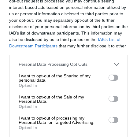
opt-out request is processed you may continue seeing
interest-based ads based on personal information utilized by
us or personal information disclosed to third parties prior to
your opt-out. You may separately opt-out of the further
disclosure of your personal information by third parties on the
IAB’s list of downstream participants. This information may
also be disclosed by us to third parties on the
IAB’s List of
Downstream Participants
that may further disclose it to other
third parties.
© Unsplash
Please note that this website/app uses one or more Google
Personal Data Processing Opt Outs
services and may gather and store information including but
not limited to your visit or usage behaviour. You may click to
I want to opt-out of the Sharing of my
personal data.
Συνταγή για ψητά ντοματίνια
grant or deny consent to Google and its third-party tags to
Opted In
use your data for below specified purposes in below Google
σκορδάτα με σάλτσα φέτας (για
consent section.
I want to opt-out of the Sale of my
φρυγανισμένο ψωμί και πιτούλες)
Personal Data.
Opted In
Υλικά:
250 γρ. ντοματίνια, 2-3 κουταλιές της
I want to opt-out of processing my
σούπας ελαιόλαδο, λίγη ζάχαρη, 2-3
Personal Data for Targeted Advertising.
Opted In
σκελίδες σκόρδο ψιλοκομμένο, ένα κλωνάρι