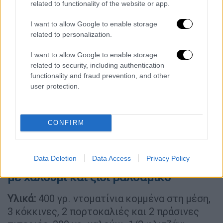
related to functionality of the website or app.
I want to allow Google to enable storage
related to personalization.
I want to allow Google to enable storage
related to security, including authentication
functionality and fraud prevention, and other
user protection.
CONFIRM
© ICookGreek.Com
Data Deletion
Data Access
Privacy Policy
Συνταγή για ντοματίνια και πιπεριές
με χαλούμι και ξίδι βαλσαμικό
Υλικά:
400 γρ. ντοματίνια κομμένα στη μέση,
3 κόκκινες, 2 πορτοκαλιές και 2 πράσινες