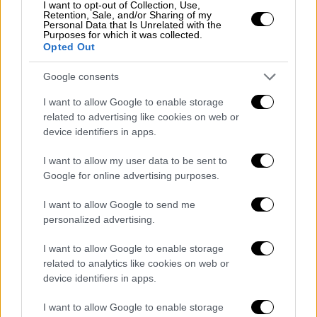
βασιλικό, αλάτι, λίγη ρίγανη
I want to opt-out of Collection, Use,
Retention, Sale, and/or Sharing of my
Personal Data that Is Unrelated with the
Εκτέλεση:
Στρώνετε τα ντοματίνια σε ταψί
Purposes for which it was collected.
Opted Out
με λαδόκολλα και τα ραντίζετε με
ελαιόλαδο. Πασπαλίζετε με λίγο αλάτι,
Google consents
ζάχαρη, ρίγανη και το σκόρδο.Τοποθετείτε
I want to allow Google to enable storage
ανάμεσά του το κλωνάρι με τον βασιλικό.
related to advertising like cookies on web or
Ψήνετε σε προθερμασμένο φούρνο στους
device identifiers in apps.
170°C περίπου, μέχρι να μαραθούν
εξωτερικά, αλλά να παραμείνουν ζουμερά.
I want to allow my user data to be sent to
Google for online advertising purposes.
Διατηρείτε στο ψυγείο μέσα σε ελαιόλαδο.
I want to allow Google to send me
Σερβίρισμα.
Bάζετε πάνω σε φρυγανισμένο
personalized advertising.
ψωμί ή πίτες με τυροκαυτερή, φρέσκο τυρί
κρέμα ανακατεμένο με μυρωδικά ή κότατζ
I want to allow Google to enable storage
τσιζ. Ή τα σερβίρετε με
μους φέτας
που θα
related to analytics like cookies on web or
device identifiers in apps.
φτιάξετε χτυπώντας 150 γρ. φέτα με 100 γρ.
κρέμα γάλακτος
I want to allow Google to enable storage