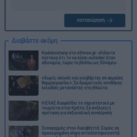
καταχώρηση
Διαβάστε ακόμη
Kadebostany στο ethnos.gr: «Κάποτε
πίστευα ότι το να είσαι outsider ήταν
αδυναμία, τώρα το βλέπω ως δύναμη»
«Χωρίς σκηνές και κουβέρτες σε ακραίες
θερμοκρασίες»: Σε δραματικές συνθήκες
χιλιάδες μετανάστες στη Θέουτα
Η ΕΛΑΣ διαψεύδει το περιστατικό με
τουρίστα στην Κρήτη: Σε ενήλικη η
πρόταση για σεξουαλική συνεύρεση
Συναγερμός στον Λυκαβηττό: Σορός σε
προχωρημένη σήψη εντοπίστηκε κοντά