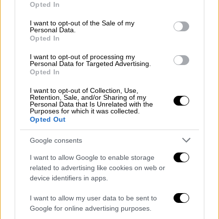
Learn more:
Opted In
use your data for below specified purposes in below Google
https://t.co/CYRbu3NwID
consent section.
I want to opt-out of the Sale of my
pic.twitter.com/r1pGOf6u7l
Personal Data.
Opted In
— TasteAtlas (@TasteAtlas)
I want to opt-out of processing my
November 3, 2024
Personal Data for Targeted Advertising.
Opted In
Στην 6η την κ
εφαλογραβιέρα
, στην 9η το
I want to opt-out of Collection, Use,
καλαθάκι Λήμνου,
στη 10η τη
σφέλα
, στην
Retention, Sale, and/or Sharing of my
Personal Data that Is Unrelated with the
11η τη γραβιέρα Αγράφων, στην 14η το
Purposes for which it was collected.
κεφαλοτύρι, στην 18η το γαλοτύρι, στην 19η
Opted Out
το λαδοτύρι Μυτιλήνης, στην 20η το
Google consents
κρασοτύρι, στην 22η τη
φέτα
, στην 23η η
μυζήθρα, στην 25η το μανούρι, στην 26η η
I want to allow Google to enable storage
related to advertising like cookies on web or
κοπανιστή, στην 27η τη ξυνομυζήθρα Κρήτης,
device identifiers in apps.
στην 35η η φορμαέλα Αράχωβας Παρνασσού,
στην 44η το ανθόγαλο και στην 50η θέση το
I want to allow my user data to be sent to
Τυρομαλάμα Κρήτης. Στην 55η τον μπάτζο,
Google for online advertising purposes.