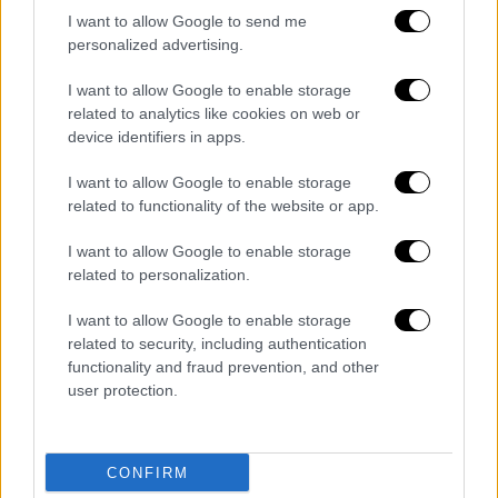
στην 75η το ξυνότυρο, στην 80η το ξυνόγαλο
I want to allow Google to send me
Σητείας, στην 81η το ανεβατό και στην 83 το
personalized advertising.
τυροζούλι.
I want to allow Google to enable storage
related to analytics like cookies on web or
device identifiers in apps.
Τα σχολιά σας δημοσιεύονται άμεσα με δική σας ευθύνη. Το
ΕΘΝΟΣ θα παρεμβαίνει και τα προσβλητικά σχόλια θα
I want to allow Google to enable storage
διαγράφονται
related to functionality of the website or app.
I want to allow Google to enable storage
related to personalization.
I want to allow Google to enable storage
related to security, including authentication
functionality and fraud prevention, and other
user protection.
καταχώρηση
CONFIRM
Διαβάστε ακόμη