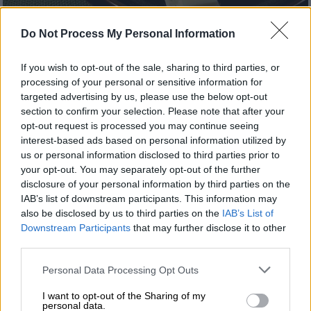
Pixabay
Do Not Process My Personal Information
If you wish to opt-out of the sale, sharing to third parties, or
Προσθέστε το ΕΘΝΟΣ στη Google
processing of your personal or sensitive information for
targeted advertising by us, please use the below opt-out
Στη λίστα με τα
100 καλύτερα πρόβια
τυριά
section to confirm your selection. Please note that after your
opt-out request is processed you may continue seeing
στον κόσμο φιγουράρουν
22 ελληνικά τυριά.
interest-based ads based on personal information utilized by
us or personal information disclosed to third parties prior to
Στην υψηλότερη θέση στην
κατάταξη
του
your opt-out. You may separately opt-out of the further
Taste Atlas συναντάμε τη
γραβίερα Κρήτης
,
disclosure of your personal information by third parties on the
που κατέκτησε τη
δεύτερη θέση,
μία
IAB’s list of downstream participants. This information may
αναπνοή πίσω από το τυρί Serra da Estrela
also be disclosed by us to third parties on the
IAB’s List of
της Πορτογαλίας.
Downstream Participants
that may further disclose it to other
third parties.
Τα ελληνικά τυριά που μπήκαν στην
Please note that this website/app uses one or more Google
Personal Data Processing Opt Outs
κατάταξη
services and may gather and store information including but
not limited to your visit or usage behaviour. You may click to
I want to opt-out of the Sharing of my
personal data.
grant or deny consent to Google and its third-party tags to