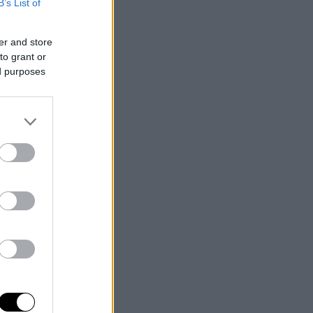
B’s List of
er and store
to grant or
ed purposes