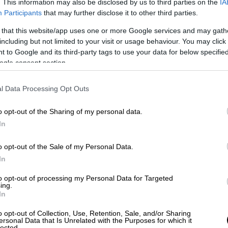
. This information may also be disclosed by us to third parties on the
IA
Participants
that may further disclose it to other third parties.
 that this website/app uses one or more Google services and may gath
including but not limited to your visit or usage behaviour. You may click 
 to Google and its third-party tags to use your data for below specifi
ogle consent section.
l Data Processing Opt Outs
o opt-out of the Sharing of my personal data.
In
ρά
o opt-out of the Sale of my Personal Data.
In
ταξουργείο
to opt-out of processing my Personal Data for Targeted
 ό,τι έχει απομείνει από το πρώην ρουχάδικο
ing.
In
σήμερα το cool καφενείο-μπαρ-μπιστρό του
ολεκτικά, αφού απλώνει τα τραπεζάκια στο
o opt-out of Collection, Use, Retention, Sale, and/or Sharing
ersonal Data that Is Unrelated with the Purposes for which it
άσημης Οδυσσέως, εκεί που
lected.