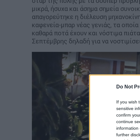
σταρ της πόλης με τα σούπερ προβλη
μικρά, ήσυχα και άσημα σημεία συνοικ
απαγορεύτηκε η διέλευση μηχανοκίν
καφενεία-μπαρ νέας γενιάς, τα οποία
καθαρά ποτά έχουν και νόστιμα πιάτα 
Σεπτέμβρης δηλαδή για να νοστιμίσε
Do Not Pr
If you wish 
sensitive in
confirm you
continue se
information 
further disc