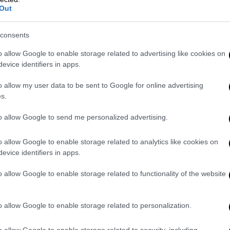
Out
 ανάσα από τη στάση του μετρό και το
ο μέσο του πεζόδρομου με τα ψηλά δέντρα
consents
στον εξωτερικό χώρο αίσθηση καταφυγίου
 Morgan All Jeans πίνεις ρακί (από €3,00),
o allow Google to enable storage related to advertising like cookies on
σί Τυρνάβου κτήμα Δημήτρης Μίγας (από
evice identifiers in apps.
δεύεις με μια σειρά γευστικά πιάτα όπως το
o allow my user data to be sent to Google for online advertising
ύρτιλο (€6,50), τα χειροποίητα ντολμαδάκια
s.
τάρια σοτέ με σύγκλινο (€7,00), τις
ι μυρωδικά (€6,50), την περίφημη αλγερινή
to allow Google to send me personalized advertising.
 πρωτότυπη και «ζουμερή» ασιατική τηγανιά
o allow Google to enable storage related to analytics like cookies on
άιμ (€8,50) ή το μερακλήδικο το πικάντικο
evice identifiers in apps.
μόσφαιρα του Morgan σηκώνει και ποτό (από
o allow Google to enable storage related to functionality of the website
9
o allow Google to enable storage related to personalization.
o allow Google to enable storage related to security, including