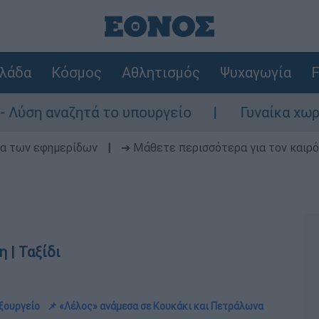
λάδα
Κόσμος
Αθλητισμός
Ψυχαγωγία
F
πουργείο
Γυναίκα χωρίς τις αισθήσεις τ
δα των εφημερίδων
|
➔ Μάθετε περισσότερα για τον καιρό
 | Ταξίδι
αξουργείο
📌 «Λέλος» ανάμεσα σε Κουκάκι και Πετράλωνα