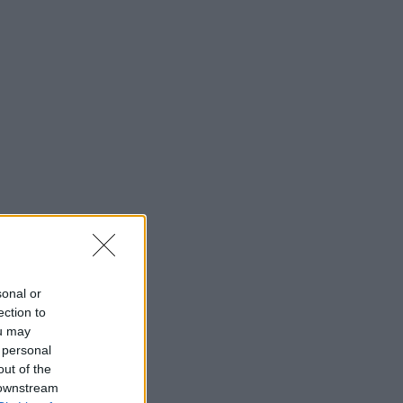
sonal or
ection to
ou may
 personal
out of the
 downstream