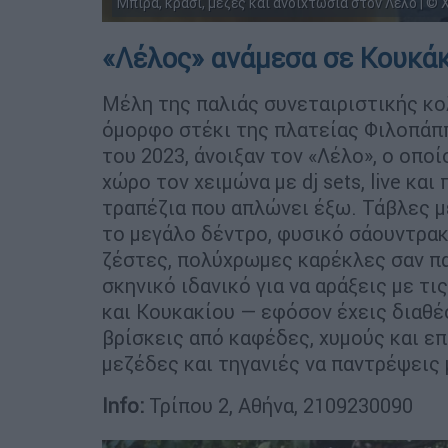
Μπίρα, κρασί, μεζές και ανοιχτωσιά στον Λέλο | ©
«Λέλος» ανάμεσα σε Κουκά
Μέλη της παλιάς συνεταιριστικής κο
όμορφο στέκι της πλατείας Φιλοπάπ
του 2023, άνοιξαν τον «Λέλο», ο οπο
χώρο τον χειμώνα με dj sets, live και
τραπέζια που απλώνει έξω. Τάβλες μ
το μεγάλο δέντρο, φυσικό σάουντρακ
ζέστες, πολύχρωμες καρέκλες σαν πα
σκηνικό ιδανικό για να αράξεις με 
και Κουκακίου — εφόσον έχεις διαθέ
βρίσκεις από καφέδες, χυμούς και επ
μεζέδες και τηγανιές να παντρέψεις 
Info:
Τρίπου 2, Αθήνα, 2109230090