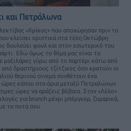
 Χριστίνα Τσαμουρά
κι και Πετράλωνα
λεκτίβας «Κρίκος» που αποχώρησαν πριν το
που κλείσει οριστικά στα τέλη Οκτώβρη
ίος δουλεύει φουλ και στον εσωτερικό του
 πάρτι. Εδώ όμως το θέμα μας είναι τα
ε μαξιλάρες γύρω από το παρτέρι κάτω από
 από δραστήριους τζίτζικες όσο κρατούν οι
λιού θερινού σινεμά συνθέτουν ένα
τις ώρες κάπου στα όρια μεταξύ Πετραλώνων
σιμες ώρες να αράξεις βέβαια. Στον «Λέλο»
ιλογές για brunch μέχρι μπέργκερ, ζυμαρικά,
με τα ποτά σου.