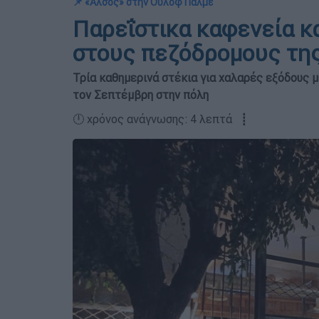
📌 «Άλσος» στην Ούλοφ Πάλμε
Παρεΐστικα καφενεία κ
στους πεζόδρομους τη
Τρία καθημερινά στέκια για χαλαρές εξόδους 
τον Σεπτέμβρη στην πόλη
🕛 χρόνος ανάγνωσης: 4 λεπτά ┋