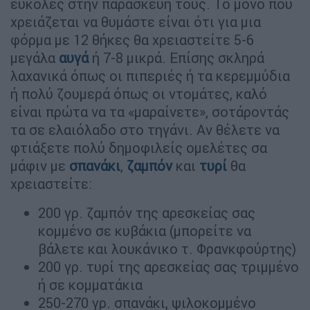
εύκολες στην παρασκευή τους. Το μόνο που
χρειάζεται να θυμάστε είναι ότι για μια
φόρμα με 12 θήκες θα χρειαστείτε 5-6
μεγάλα
αυγά
ή 7-8 μικρά. Επίσης σκληρά
λαχανικά όπως οι πιπεριές ή τα κερεμμύδια
ή πολύ ζουμερά όπως οι ντομάτες, καλό
είναι πρώτα να τα «μαραίνετε», σοτάροντάς
τα σε ελαιόλαδο στο τηγάνι. Αν θέλετε να
φτιάξετε πολύ δημοφιλείς ομελέτες σα
μάφιν με
σπανάκι
,
ζαμπόν
και
τυρί
θα
χρειαστείτε:
200 γρ. ζαμπόν της αρεσκείας σας
κομμένο σε κυβάκια (μπορείτε να
βάλετε και λουκάνικο τ. Φρανκφούρτης)
200 γρ. τυρί της αρεσκείας σας τριμμένο
ή σε κομματάκια
250-270 γρ. σπανάκι, ψιλοκομμένο