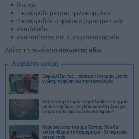
8 αυγά
1 κρεμμύδι μέτριο, ψιλοκομμένο
2 κρεμμυδάκια φρέσκα (προαιρετικά)
ελαιόλαδο
αλατοπίπερο και λίγο μοσχοκάρυδο
Δείτε τη συνέχεια
πατώντας εδώ
Διαβάστε ακόμη
Ξεφυλλίζοντας... τέσσερις ιστορίες για τη
γνώση, τη φύση και την τεχνολογία
Απίστευτη ιστορία στην Ελλάδα – Πώς μια
μπάλα ταξίδεψε στη θάλασσα 80 μίλια για
να κρατήσει ζωντανό έναν 30χρονο!
Κορυφώνεται το κύμα ζέστης: Πού θα
δείξει 40αρια το θερμόμετρο - Οι περιοχές
σε red code