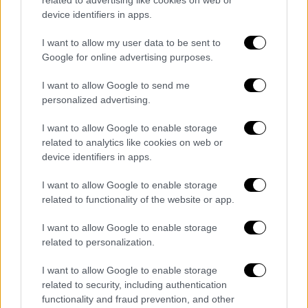
related to advertising like cookies on web or
device identifiers in apps.
I want to allow my user data to be sent to
Google for online advertising purposes.
I want to allow Google to send me
personalized advertising.
Εικόνα: ICookGreek
I want to allow Google to enable storage
Συνταγή για αλμυρά μπισκοτάκια
related to analytics like cookies on web or
βουτύρου με τυρί
device identifiers in apps.
I want to allow Google to enable storage
Τα γλυκά μπισκότα και κούκις βρίσκονται
related to functionality of the website or app.
σχεδόν σε όλες τις τσάντες: σχολικές και
εργασιακές. Ωστόσο η ζάχαρη περισσότερο
I want to allow Google to enable storage
αυξάνει παρά «κόβει» το αίσθημα της πείνας.
related to personalization.
Αντίθετα τα αλμυρά μπισκοτάκια με τυρί
I want to allow Google to enable storage
κάνουν καλύτερη δουλίτσα στο πεδίο αυτό.
related to security, including authentication
functionality and fraud prevention, and other
Υλικά:
1 φλιτζάνι του τσαγιού φρέσκο