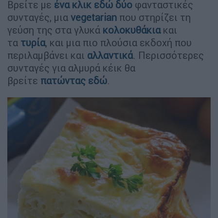
Βρείτε με
ένα κλικ εδώ δύο
φανταστικές
συνταγές, μια
vegetarian
που στηρίζει τη
γεύση της στα γλυκά
κολοκυθάκια
και
τα
τυρία
, και μια πιο πλούσια εκδοχή που
περιλαμβάνει και
αλλαντικά
. Περισσότερες
συνταγές για αλμυρά κέικ θα
βρείτε
πατώντας εδώ
.