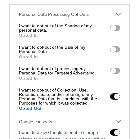
συνεχίζετε την ίδια διαδικασία μέχρι να
third parties.
τελειώσουν τα φύλλα κρούστας,
Please note that this website/app uses one or more Google
Personal Data Processing Opt Outs
τοποθετώντας τα ρολά το ένα δίπλα στο
services and may gather and store information including but
not limited to your visit or usage behaviour. You may click to
I want to opt-out of the Sharing of my
άλλο να εφάπτονται. Ανακατεύετε το γάλα
personal data.
grant or deny consent to Google and its third-party tags to
με ένα αυγό και περιχύνετε την πίτα. Ψήνετε
Opted In
use your data for below specified purposes in below Google
σε προθερμασμένο φούρνο στους 180°C για
consent section.
I want to opt-out of the Sale of my
50 λεπτά.
Personal Data.
Opted In
I want to opt-out of processing my
Personal Data for Targeted Advertising.
Opted In
I want to opt-out of Collection, Use,
Retention, Sale, and/or Sharing of my
Personal Data that Is Unrelated with the
Purposes for which it was collected.
Opted Out
Google consents
I want to allow Google to enable storage