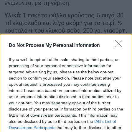
ενώνονται με τη γέμιση.
Υλικά:
1 πακέτο φύλλο κρούστας, 5 αυγά, 30
ml ελαιόλαδο και λίγο ακόμη για το ταψί, ½
κουταλάκι του γλυκού σόδα, 200 γρ. γιαούρτι
πλήρες, 300 γρ. φέτα κομματιασμένη, 100 γρ.
βούτυρο σε κομματάκια, 400 ml γάλα
Do Not Process My Personal Information
Εκτέλση:
Σπάτε τα 4 αυγά σε ένα μπολ,
If you wish to opt-out of the sale, sharing to third parties, or
προσθέτετε το λάδι και τη σόδα, ρίχνετε και
processing of your personal or sensitive information for
targeted advertising by us, please use the below opt-out
το γιαούρτι και χτυπάτε το μείγμα με ένα
section to confirm your selection. Please note that after your
πιρούνι ή τον αυγοδάρτη να
opt-out request is processed you may continue seeing
ομοιογενοποιηθεί. Προσθέτετε τη φέτα και
interest-based ads based on personal information utilized by
ανακατεύετε. Λαδώνετε ένα στρογγυλό ή
us or personal information disclosed to third parties prior to
your opt-out. You may separately opt-out of the further
παραλληλόγραμμο ταψί. Απλώνετε στο
disclosure of your personal information by third parties on the
πρώτο φύλλο κρούστας γέμιση, σκορπίζετε
IAB’s list of downstream participants. This information may
βούτυρο και τυλίγετε σε στενό ρολό.
also be disclosed by us to third parties on the
IAB’s List of
Τοποθετείτε το ρολό στο ταψί και
Downstream Participants
that may further disclose it to other