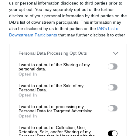
πρωταγωνίστρια του παραδοσιακού
us or personal information disclosed to third parties prior to
τραπεζιού της Τυρινής εβδομάδας. Δείτε
your opt-out. You may separately opt-out of the further
πώς θα τη φτιάξετε τέλεια!
disclosure of your personal information by third parties on the
IAB’s list of downstream participants. This information may
also be disclosed by us to third parties on the
IAB’s List of
Downstream Participants
that may further disclose it to other
third parties.
Please note that this website/app uses one or more Google
Personal Data Processing Opt Outs
services and may gather and store information including but
not limited to your visit or usage behaviour. You may click to
I want to opt-out of the Sharing of my
personal data.
grant or deny consent to Google and its third-party tags to
Opted In
use your data for below specified purposes in below Google
consent section.
I want to opt-out of the Sale of my
Personal Data.
Opted In
I want to opt-out of processing my
Personal Data for Targeted Advertising.
Opted In
I want to opt-out of Collection, Use,
Retention, Sale, and/or Sharing of my
Personal Data that Is Unrelated with the