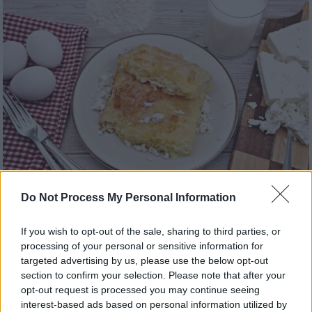
Do Not Process My Personal Information
Food & Drink
|
25.02.2025 06:10
Εβδομάδα της Τυρινής - Συμβουλές και
If you wish to opt-out of the sale, sharing to third parties, or
συνταγές για λαχταριστές σπιτικές
processing of your personal or sensitive information for
τυρόπιτες
targeted advertising by us, please use the below opt-out
section to confirm your selection. Please note that after your
Η τυρόπιτα είναι η αγαπημένη πίτα της
opt-out request is processed you may continue seeing
ελληνικής οικογένειας και η
interest-based ads based on personal information utilized by