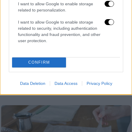
I want to allow Google to enable storage
related to personalization.
I want to allow Google to enable storage
related to security, including authentication
functionality and fraud prevention, and other
user protection.
Ελλάδα
|
06.03.2024 00:00
Θεσσαλονίκη: Στο νοσοκομείο από
CONFIRM
κομμάτι τυρόπιτας - Σωριάστηκε στον
δρόμο
Data Deletion
Data Access
Privacy Policy
Νοσηλεύεται σε ΜΕΘ στο Παπαγεωργίου
εκτός κινδύνου