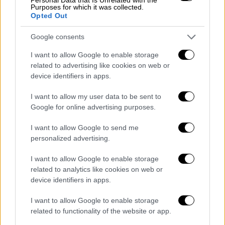
Purposes for which it was collected.
Opted Out
Google consents
I want to allow Google to enable storage
Συνταγές
|
07.02.2025 06:10
related to advertising like cookies on web or
Τόσο εύκολη και τόσο νόστιμη - Φέτα σε
device identifiers in apps.
φύλλο κρούστας με μέλι και σουσάμι
I want to allow my user data to be sent to
Τέλειος συνδυασμός τραγανού, γλυκού και
Google for online advertising purposes.
αλμυρού, η ιδανική λιχουδιά για το τραπέζι
της παρέας
I want to allow Google to send me
personalized advertising.
I want to allow Google to enable storage
related to analytics like cookies on web or
device identifiers in apps.
I want to allow Google to enable storage
related to functionality of the website or app.