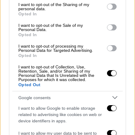
not limited to your visit or usage behaviour. You may click to
I want to opt-out of the Sharing of my
personal data.
grant or deny consent to Google and its third-party tags to
Opted In
use your data for below specified purposes in below Google
consent section.
Μπορείς πλέον να κάτσεις για σνακ και χάζι | © Χριστίνα
I want to opt-out of the Sale of my
Personal Data.
Τσαμουρά
Opted In
Δυο πράγματα διαφοροποιούνται ριζικά στο
I want to opt-out of processing my
Personal Data for Targeted Advertising.
παγκρατιώτικο κεφάλαιο που μόλις άνοιξε
Opted In
για το Leo's σε σχέση με το παρελθόν του:
I want to opt-out of Collection, Use,
Το ένα είναι η αίσθηση
«ανοιχτοσύνης»
που
Retention, Sale, and/or Sharing of my
Personal Data that Is Unrelated with the
αποπνέει το νέο κατάστημα με τη
Purposes for which it was collected.
φωτεινότητα
και τον
ευρύχωρο
χαρακτήρα
Opted Out
του. Το άλλο είναι
η δυνατότητα που έχεις
Google consents
πια να καθίσεις μέσα ή έξω
για ένα κρασί ή
ένα απεριτίβο, συνοδεία μεζέ, με αφορμή τα
I want to allow Google to enable storage
related to advertising like cookies on web or
ψώνια σου. Ο γαστρονομικός μικρόκοσμος
device identifiers in apps.
του Ηλία βρίσκεται σε διαρκή και
ανεμπόδιστη επαφή με τον ζωηρό δρόμο του
I want to allow my user data to be sent to