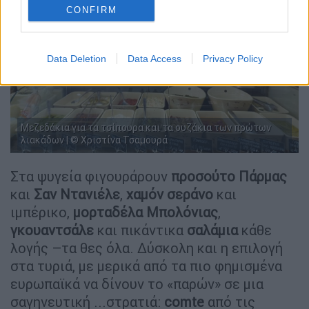
CONFIRM
Data Deletion
Data Access
Privacy Policy
Μεζεδάκια για τα τσίπουρα και τα ουζάκια των πρώτων
λιακάδων | © Χριστίνα Τσαμουρά
Στα ψυγεία φιγουράρουν
προσούτο Πάρμας
και
Σαν Ντανιέλε
,
χαμόν σεράνο
και
ιμπέρικο,
μορταδέλα Μπολόνιας
,
γκουαντσάλε
και πικάντικα
σαλάμια
κάθε
λογής –τα θες όλα. Δύσκολη και η επιλογή
στα τυριά, με μερικά από τα πιο φημισμένα
ευρωπαϊκά να δίνουν το «παρών» σε μια
σαγηνευτική ...στρατιά:
comte
από τις