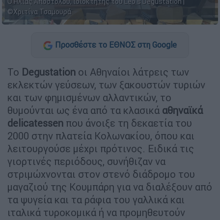
Ο Ηλίας Αποστόλου, ιδιοκτήτης του Leo s Degustation |
©Χριτίνα Τσαμουρά
Προσθέστε το ΕΘΝΟΣ στη Google
Το
Degustation
οι Αθηναίοι λάτρεις των
εκλεκτών γεύσεων, των ξακουστών τυριών
και των φημισμένων αλλαντικών, το
θυμούνται ως ένα από τα κλασικά
αθηναϊκά
delicatessen
που άνοιξε τη δεκαετία του
2000 στην πλατεία Κολωνακίου, όπου και
λειτουργούσε μέχρι πρότινος. Ειδικά τις
γιορτινές περιόδους, συνήθιζαν να
στριμώχνονται στον στενό διάδρομο του
μαγαζιού της Κουμπάρη για να διαλέξουν από
τα ψυγεία και τα ράφια του γαλλικά και
ιταλικά τυροκομικά ή να προμηθευτούν