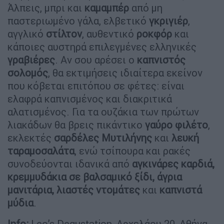
Άλπεις, μπρι και
καμαμπέρ
από μη
παστεριωμένο γάλα, ελβετικό
γκριγιέρ
,
αγγλικό
στίλτον
, αυθεντικό
ροκφόρ
και
κάποιες αυστηρά επιλεγμένες ελληνικές
γραβιέρες
. Αν σου αρέσει ο
καπνιστός
σολομός
, θα εκτιμήσεις ιδιαίτερα εκείνον
που κόβεται επιτόπου σε φέτες: είναι
ελαφρά καπνισμένος και διακριτικά
αλατισμένος. Για τα ουζάκια των πρώτων
λιακάδων θα βρεις πικάντικο
γαύρο φιλέτο
,
εκλεκτές
σαρδέλες Μυτιλήνης
και
λευκή
ταραμοσαλάτα
, ενώ τσίπουρα και ρακές
συνοδεύονται ιδανικά από
αγκινάρες καρδιά,
κρεμμυδάκια σε βαλσαμικό ξίδι, άγρια
μανιτάρια, λιαστές ντομάτες
και
καπνιστά
μύδια
.
Info:
Leo’s Degustation, Αρχελάου 20, Αθήνα,