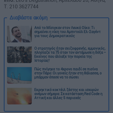
Τ. 210 3627744
Διαβάστε ακόμη
Από το Μίσιγκαν στον Λευκό Οίκο: Τι
σημαίνει η νίκη του Αμπντούλ Ελ-Σαγέντ
για τους Δημοκρατικούς
O στρατηγός ήταν σχιζοφρενής, εμμονικός,
πλησίαζε τα 75 όταν τον αντάμωσε η δόξα –
Εκείνος που άλλαξε την πορεία της
Ιστορίας!
Πώς πνίγηκε το 4χρονο παιδί σε πισίνα
στην Πάρο: Οι γονείς ήταν στη θάλασσα, ο
μπάρμαν έπεσε να το σώσει
Εκρηκτικό κοκτέιλ ζέστης και ισχυρών
ανέμων σήμερα: Σε κατάσταση Red Code η
Αττική και άλλες 5 περιοχές