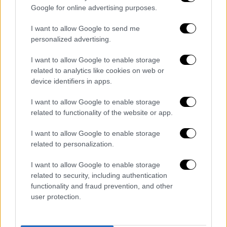
Παγκρατίου, κάνοντας σε να νιώθεις κομμάτι
Google for online advertising purposes.
της γειτονιάς. Η οποία γειτονιά, άλλωστε,
I want to allow Google to send me
ανεβοκατεβαίνει αδιάκοπα τα τρία σκαλάκια
personalized advertising.
που χωρίζουν το Leo's από το πεζοδρόμιο,
όχι μόνο για να προμηθευτεί τις αγαπημένες
I want to allow Google to enable storage
related to analytics like cookies on web or
της γκουρμέ γεύσεις, αλλά και για έναν
device identifiers in apps.
καθημερινό, καλό καφέ στο χέρι ή ένα
χειροποίητο σνακ ημέρας. Δροσερές
I want to allow Google to enable storage
σαλάτες και ολόφρεσκα σάντουιτς, με
related to functionality of the website or app.
μεγάλη πέραση, πολλά από αυτά δημιουργίες
I want to allow Google to enable storage
της Μόνα, της πάντα χαμογελαστής
related to personalization.
Λιβανέζας συνεργάτιδας του Leo's που
βρίσκεται χρόνια στο πλευρό του Ηλία, τόσο
I want to allow Google to enable storage
related to security, including authentication
στο μαγείρεμα όσο και στο σέρβις.
functionality and fraud prevention, and other
user protection.