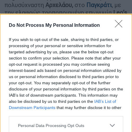
πολυσύχναστη
Αρχελάου,
στο
Παγκράτι
, με
την ελαφρώς τροποποιημένη επωνυμία
Leo’s
Degustation
. Leo φώναζαν τον Ηλία στο
Do Not Process My Personal Information
Σίδνεϊ, όπου γεννήθηκε και μεγάλωσε, ως
παιδί Ελλήνων της διασποράς. Η προσθήκη
If you wish to opt-out of the sale, sharing to third parties, or
του μικρού του ονόματος σηματοδοτεί το
processing of your personal or sensitive information for
φρέσκο αεράκι που φυσά στον νέο χώρο,
targeted advertising by us, please use the below opt-out
όπου πάντως σε περιμένουν τα ίδια ζεστά
section to confirm your selection. Please note that after your
opt-out request is processed you may continue seeing
χαμόγελα, η ίδια ευγένεια και η ποιότητα που
interest-based ads based on personal information utilized by
ήδη ενδέχεται να είχες ξεχωρίσει.
us or personal information disclosed to third parties prior to
your opt-out. You may separately opt-out of the further
disclosure of your personal information by third parties on the
IAB’s list of downstream participants. This information may
also be disclosed by us to third parties on the
IAB’s List of
Downstream Participants
that may further disclose it to other
third parties.
Please note that this website/app uses one or more Google
Personal Data Processing Opt Outs
services and may gather and store information including but