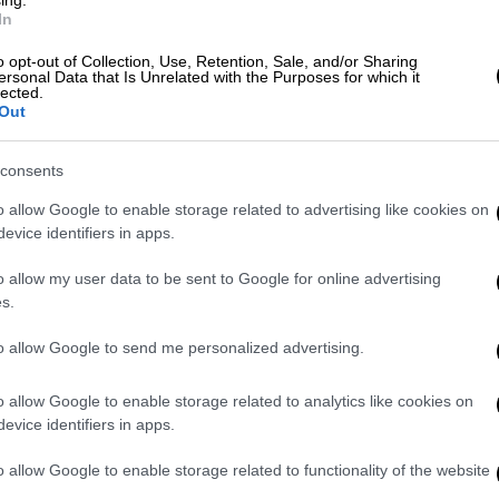
ing.
In
ν Ελλάδας, Παναγιώτης Παπανικολάου,
o opt-out of Collection, Use, Retention, Sale, and/or Sharing
ersonal Data that Is Unrelated with the Purposes for which it
lected.
 να κάνουν μετάγγιση αίματος σήμερα (9/1)
Out
ναι κλειστή, καθώς δεν υπάρχει θέρμανση...
consents
ι κάθε καλοκαίρι καμήλες...» λέει με νόημα
. «Κάθε χρόνο δεν δίνονται κονδύλια για
o allow Google to enable storage related to advertising like cookies on
 για αναλώσιμα, αλλά μόνο για 9 μήνες. Δεν
evice identifiers in apps.
ι συντήρηση».
o allow my user data to be sent to Google for online advertising
s.
πολύει κατά των υπευθύνων και η Δήμητρα
η μονάδα είναι κλειστή τονίζει πως «...
to allow Google to send me personalized advertising.
ματα που δίνει ο αιμοδότης, ο λαός, ο
αι δίνει το αίμα. Περνούν 15 ασθενείς τη
o allow Google to enable storage related to analytics like cookies on
 θα κάνουν μετάγγιση. Δεν μπορούν να κάνουν
evice identifiers in apps.
νοι με τα μπουφάν τους για να μην
o allow Google to enable storage related to functionality of the website
να πάμε αλλού να κάνουμε τη δουλειά