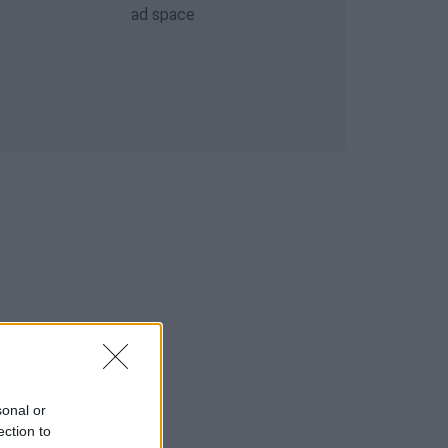
sonal or
ection to