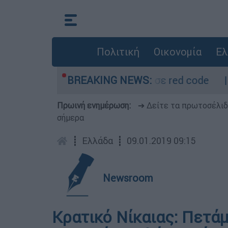
Πολιτική
Οικονομία
Ελ
ρμόμετρο - Οι περιοχές σε red code
BREAKING NEWS:
Πέθα
Πρωινή ενημέρωση:
➔ Δείτε τα πρωτοσέλι
σήμερα
┋
Ελλάδα
┋
09.01.2019 09:15
Newsroom
Κρατικό Νίκαιας: Πετάμ