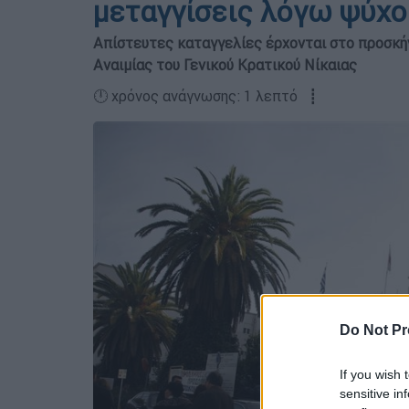
μεταγγίσεις λόγω ψύχ
Απίστευτες καταγγελίες έρχονται στο προσκή
Αναιμίας του Γενικού Κρατικού Νίκαιας
🕛 χρόνος ανάγνωσης: 1 λεπτό ┋
Do Not Pr
If you wish 
sensitive in