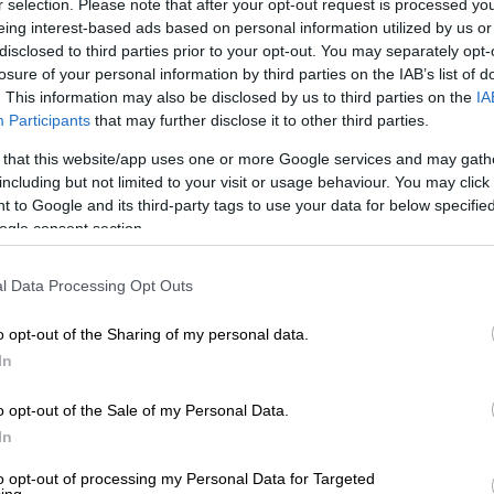
r selection. Please note that after your opt-out request is processed y
eing interest-based ads based on personal information utilized by us or
disclosed to third parties prior to your opt-out. You may separately opt-
losure of your personal information by third parties on the IAB’s list of
. This information may also be disclosed by us to third parties on the
IA
Participants
that may further disclose it to other third parties.
 that this website/app uses one or more Google services and may gath
including but not limited to your visit or usage behaviour. You may click 
 to Google and its third-party tags to use your data for below specifi
ogle consent section.
 το ΕΘΝΟΣ στη Google
l Data Processing Opt Outs
ότης, που έρχεται εδώ με το φιλότιμό του
o opt-out of the Sharing of my personal data.
In
μετά την καταγγελία της Δήμητρας Βήνη,
o opt-out of the Sale of my Personal Data.
ιμίας, που βρίσκεται στο Γενικό Κρατικό
In
to opt-out of processing my Personal Data for Targeted
 TV η ίδια κι ο γενικός γραμματέας της