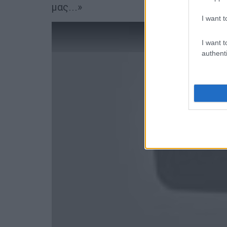
μας...»
I want t
I want t
authenti