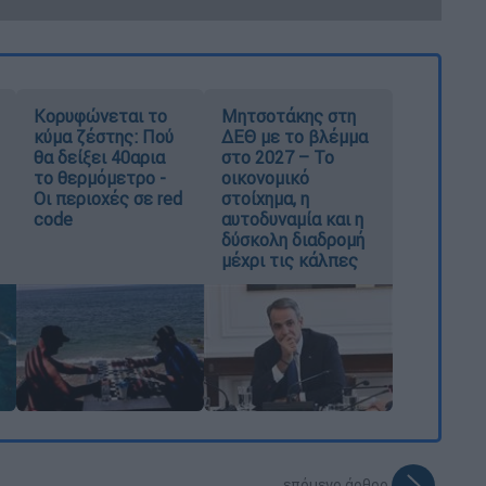
Κορυφώνεται το
Μητσοτάκης στη
κύμα ζέστης: Πού
ΔΕΘ με το βλέμμα
θα δείξει 40αρια
στο 2027 – Το
το θερμόμετρο -
οικονομικό
Οι περιοχές σε red
στοίχημα, η
code
αυτοδυναμία και η
δύσκολη διαδρομή
μέχρι τις κάλπες
επόμενο άρθρο