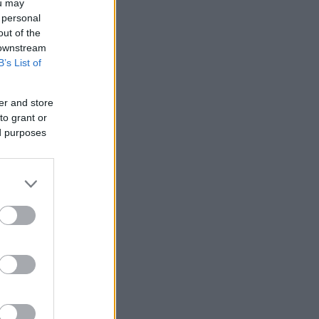
ou may
 personal
out of the
 downstream
B’s List of
er and store
to grant or
ed purposes