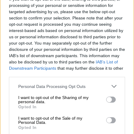
processing of your personal or sensitive information for
targeted advertising by us, please use the below opt-out
section to confirm your selection. Please note that after your
opt-out request is processed you may continue seeing
interest-based ads based on personal information utilized by
Ελλάδα
|
09.01.2019 09:15
us or personal information disclosed to third parties prior to
Κρατικό Νίκαιας: Πετάμε τα αίματα, δεν
your opt-out. You may separately opt-out of the further
κάνουμε μεταγγίσεις λόγω ψύχους
disclosure of your personal information by third parties on the
IAB’s list of downstream participants. This information may
Απίστευτες καταγγελίες έρχονται στο
also be disclosed by us to third parties on the
IAB’s List of
προσκήνιο από τους γιατρούς της Μονάδας
Downstream Participants
that may further disclose it to other
Μεσογειακής Αναιμίας του Γενικού
third parties.
Κρατικού Νίκαιας
Please note that this website/app uses one or more Google
Personal Data Processing Opt Outs
ΑΛΛΑ #TAGS
services and may gather and store information including but
not limited to your visit or usage behaviour. You may click to
I want to opt-out of the Sharing of my
Συμβούλιο της Επικρατείας
personal data.
grant or deny consent to Google and its third-party tags to
Opted In
use your data for below specified purposes in below Google
νοσοκομείο
νοσοκομεία
consent section.
I want to opt-out of the Sale of my
Personal Data.
Opted In
Γενικό Κρατικό Νίκαιας
αιμοδοσία