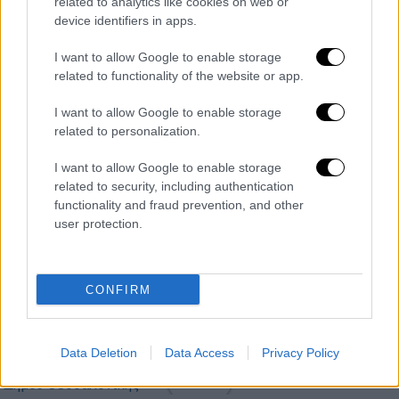
related to analytics like cookies on web or
device identifiers in apps.
Κεντρικό...
|
06.08.2026 20:05
I want to allow Google to enable storage
Κεντρικό δελτίο ειδήσεων 06/08/2026
related to functionality of the website or app.
I want to allow Google to enable storage
related to personalization.
ΑΠΟΣΠΑΣΜΑΤΑ...
|
06.08.2026 18:49
I want to allow Google to enable storage
Φωτιά στη Σκύρο: Τεράστιες φλόγες και
related to security, including authentication
ολονύχτια μάχη
functionality and fraud prevention, and other
user protection.
Κεντρικό...
|
05.08.2026 19:49
CONFIRM
Κεντρικό δελτίο ειδήσεων 05/08/2026
Data Deletion
Data Access
Privacy Policy