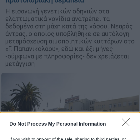
πρωτοποριακή θεραπεία
Η εισαγωγή γενετικών οδηγιών στα
ελαττωµατικά γονίδια ανατρέπει τα
δεδοµένα στη µάχη κατά της νόσου. Νεαρός
άντρας, ο οποίος υποβλήθηκε σε αυτόλογη
µεταµόσχευση αιµοποιητικών κυττάρων στο
«Γ. Παπανικολάου», εδώ και έξι µήνες
-σύµφωνα µε πληροφορίες- δεν χρειάζεται
µετάγγιση
Do Not Process My Personal Information
If you wish to opt-out of the sale, sharing to third parties, or