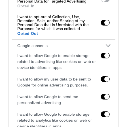
Personal Data for Targeted Advertising.
κινητικότητα στα κάτω άκρα
Opted In
Ερωτηθείς σχετικά με την μετεγχειρητική
I want to opt-out of Collection, Use,
Retention, Sale, and/or Sharing of my
πορεία και την εξέλιξη της υγείας του
Personal Data that Is Unrelated with the
Purposes for which it was collected.
αναφορικά με την κινητικότητα στα κάτω
Opted Out
άκρα του, ο διοικητής του ΠΑΓΝΗ ανέφερε
ότι είναι πολύ νωρίς ακόμα για να γίνει
Google consents
εκτίμηση.
I want to allow Google to enable storage
related to advertising like cookies on web or
«Βούτηξε από τα βράχια στην άμμο, δεν
device identifiers in apps.
έπεσε σε βράχια απλά βρήκε το κεφάλι του
στην άμμο έφυγε το νερό προς τα πίσω
I want to allow my user data to be sent to
Google for online advertising purposes.
οπότε έμεινε μικρό βάθος μικρός όγκος
νερό. Ευτυχώς βρεθήκανε κάποιοι
I want to allow Google to send me
λουόμενοι τον βγάλανε ήρθαν οι
personalized advertising.
ναυαγοσώστες του παρείχαν τις πρώτες
I want to allow Google to enable storage
βοήθειες τον ακινητοποίησαν ήρθε το
ΕΚΑΒ
related to analytics like cookies on web or
πήγαμε Χανιά κάναμε αξονική μας στείλαν
device identifiers in apps.