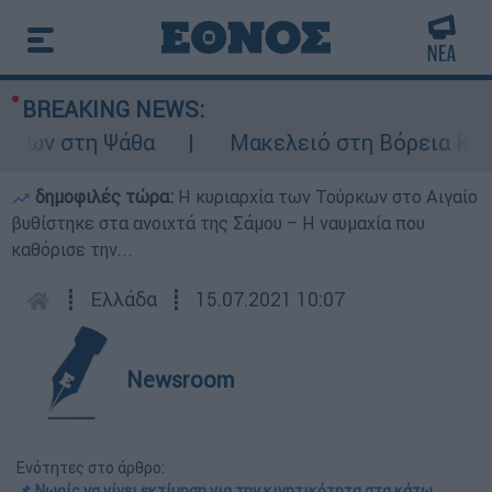
BREAKING NEWS:
ων στη Ψάθα
Μακελειό στη Βόρεια Καρολί
δημοφιλές τώρα:
Η κυριαρχία των Τούρκων στο Αιγαίο
βυθίστηκε στα ανοιχτά της Σάμου – Η ναυμαχία που
καθόρισε την...
┋
Ελλάδα
┋
15.07.2021 10:07
Newsroom
Ενότητες στο άρθρο:
📌 Νωρίς να γίνει εκτίμηση για την κινητικότητα στα κάτω