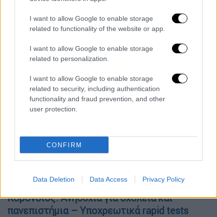
στο ΠΑΓΝΗ απευθείας.
I want to allow Google to enable storage
Όλες οι ειδήσεις
related to functionality of the website or app.
Εμβόλια: 500.000 νέα ραντεβού τις
I want to allow Google to enable storage
related to personalization.
τελευταίες μέρες – Τι είπε ο
Θεμιστοκλέους για το ενδεχόμενο
I want to allow Google to enable storage
οριζόντιου υποχρεωτικού εμβολιασμού
related to security, including authentication
functionality and fraud prevention, and other
Κατακλυσμός στη Γερμανία: Τέσσερις νεκροί
user protection.
από τις πλημμύρες, δεκάδες αγνοούμενοι και
καταρρεύσεις σπιτιών
CONFIRM
Νέα μέτρα: Μεγάλες ουρές στο Λιμάνι του
Πειραιά – Στο λιμενικό οι έλεγχοι πριν την
αποβίβαση
Data Deletion
Data Access
Privacy Policy
Κορονοϊός: Ανησυχία για σχολεία και
πανεπιστήμια – Υποχρεωτικά rapid tests