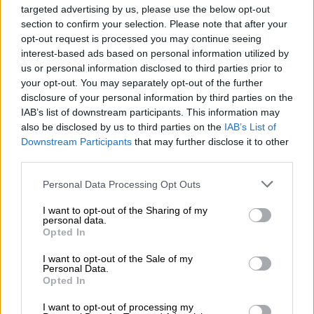
του Πανεπιστημιακού Νοσοκομείου
targeted advertising by us, please use the below opt-out
Ηρακλείου, μέχρι το πρωί της Τετάρτης 14
section to confirm your selection. Please note that after your
opt-out request is processed you may continue seeing
Ιουλίου, οπότε οι θεράποντες γιατροί
interest-based ads based on personal information utilized by
έκριναν αναγκαία την εισαγωγή του στη
ΜΕΘ
,
us or personal information disclosed to third parties prior to
καθώς εμφάνισε σηπτικό σοκ.
your opt-out. You may separately opt-out of the further
disclosure of your personal information by third parties on the
Σύμφωνα με τον διοικητή του ΠΑΓΝΗ,
IAB’s list of downstream participants. This information may
Γιώργο Χαλκιαδάκη, ο 16χρονος παρουσίασε
also be disclosed by us to third parties on the
IAB’s List of
Downstream Participants
that may further disclose it to other
λοίμωξη του αναπνευστικού (πνευμονία), με
third parties.
υψηλό πυρετό, η οποία επέφερε το σηπτικό
σοκ και οδήγησε τους γιατρούς στην
Please note that this website/app uses one or more Google
Personal Data Processing Opt Outs
services and may gather and store information including but
απόφαση να τον μεταφέρουν ξανά στη ΜΕΘ,
not limited to your visit or usage behaviour. You may click to
I want to opt-out of the Sharing of my
όπου παραμένει με μηχανικό αερισμό. Ήδη,
personal data.
grant or deny consent to Google and its third-party tags to
Opted In
σύμφωνα με το διοικητή του Νοσοκομείου,
use your data for below specified purposes in below Google
Γιώργο Χαλκιαδάκη, η υγεία του παρουσιάζει
consent section.
I want to opt-out of the Sale of my
Personal Data.
βελτίωση.
Opted In
Νωρίς να γίνει εκτίμηση για την
I want to opt-out of processing my