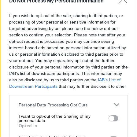
Do Not Process My Personal Information
πληρεξούσιου/νομίμου αντιπροσώπου/
εκπροσώπου/ αντικλήτου. Επίσης η
If you wish to opt-out of the sale, sharing to third parties, or
διεύθυνση μόνιμης κατοικίας ή διαμονής στο
processing of your personal or sensitive information for
εξωτερικό, το είδος του επικαλούμενου
targeted advertising by us, please use the below opt-out
δικαιώματος, ο αριθμός πρωτοκόλλου της
section to confirm your selection. Please note that after your
opt-out request is processed you may continue seeing
αίτησης διόρθωσης προδήλου σφάλματος
interest-based ads based on personal information utilized by
του δασικού χάρτη, των αντιρρήσεων, της
us or personal information disclosed to third parties prior to
αιτήσεως ακύρωσης ή οποιουδήποτε άλλου
your opt-out. You may separately opt-out of the further
διοικητικού ή ένδικου βοηθήματος, με το
disclosure of your personal information by third parties on the
IAB’s list of downstream participants. This information may
οποίο οι αιτούντες αμφισβητούν ότι η
also be disclosed by us to third parties on the
IAB’s List of
ιδιοκτησία τους έχει δασικό χαρακτήρα ή
Downstream Participants
that may further disclose it to other
εμπίπτει σε χορτολιβαδική έκταση, εφόσον
third parties.
υφίσταται. Θα πρέπει να υπάρχει περιγραφή
Please note that this website/app uses one or more Google
Personal Data Processing Opt Outs
της κατοικίας, στην οποία αφορά η αίτηση,
services and may gather and store information including but
και των κατασκευών που την συνοδεύουν,
not limited to your visit or usage behaviour. You may click to
I want to opt-out of the Sharing of my
personal data.
ως προς την κάλυψη, τη δομημένη επιφάνεια
grant or deny consent to Google and its third-party tags to
Opted In
use your data for below specified purposes in below Google
και το ύψος, οι γεωγραφικές συντεταγμένες
consent section.