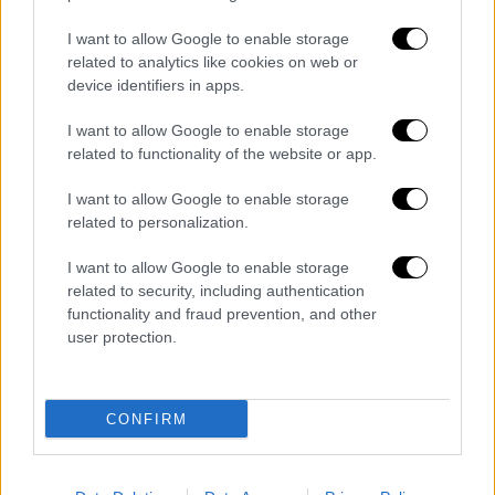
τα στοιχεία του οποίου θα χρησιμοποιούνται
για τον εντοπισμό του γεωτεμαχίου και τον
I want to allow Google to enable storage
προσδιορισμό των συντεταγμένων των
related to analytics like cookies on web or
device identifiers in apps.
ορίων του.
Σε διαφορετική περίπτωση, ο
ενδιαφερόμενος δύναται να προσδιορίσει
I want to allow Google to enable storage
γεωχωρικά το πολύγωνο του γεωτεμαχίου
related to functionality of the website or app.
με τα εργαλεία της διαδικτυακής
I want to allow Google to enable storage
πλατφόρμας. Η επιφάνεια του γεωτεμαχίου
related to personalization.
υπολογίζεται αυτόματα σε τ.μ. από την
διαδικτυακή πλατφόρμα
.
I want to allow Google to enable storage
related to security, including authentication
Εντός της συνολικής προθεσμίας υποβολής
functionality and fraud prevention, and other
αντιρρήσεων κατά του περιεχομένου των
user protection.
αναρτηθέντων δασικών χαρτών της
εκάστοτε περιοχής δηλ. έως τη λήξη της
CONFIRM
προθεσμίας και για όσους κατοικούν μόνιμα
ή διαμένουν στην αλλοδαπή, ο
ενδιαφερόμενος υποβάλλει μέσω της