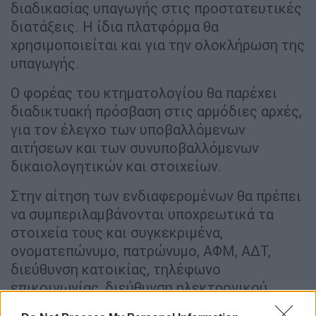
διαδικασίας υπαγωγής στις προστατευτικές
διατάξεις. Η ίδια πλατφόρμα θα
χρησιμοποιείται και για την ολοκλήρωση της
υπαγωγής.
Ο φορέας του κτηματολογίου θα παρέχει
διαδικτυακή πρόσβαση στις αρμόδιες αρχές,
για τον έλεγχο των υποβαλλόμενων
αιτήσεων και των συνυποβαλλόμενων
δικαιολογητικών και στοιχείων.
Στην αίτηση των ενδιαφερομένων θα πρέπει
να συμπεριλαμβάνονται υποχρεωτικά τα
στοιχεία τους και συγκεκριμένα,
ονοματεπώνυμο, πατρώνυμο, ΑΦΜ, ΑΔΤ,
διεύθυνση κατοικίας, τηλέφωνο
επικοινωνίας, διεύθυνση ηλεκτρονικού
ταχυδρομείου και στοιχεία τυχόν