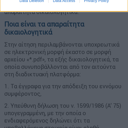
Data Deletion
Data Access
Privacy Policy
πλατφόρμας, ηλεκτρονικά την αίτηση με τα
απαραίτητα δικαιολογητικά.
Ποια είναι τα απαραίτητα
δικαιολογητικά
Στην αίτηση περιλαμβάνονται υποχρεωτικά
σε ηλεκτρονική μορφή έκαστο σε μορφή
αρχείου «*.pdf», τα εξής δικαιολογητικά, τα
οποία συνυποβάλλονται από τον αιτούντα
στη διαδικτυακή πλατφόρμα:
1. Τα έγγραφα για την απόδειξη του εννόμου
συμφέροντος,
2. Υπεύθυνη δήλωση του ν. 1599/1986 (Α’ 75)
υπογεγραμμένη, με την οποία ο
ενδιαφερόμενος δηλώνει ότι τα
υποβαλλόμενα στοιχεία είναι αληθή,