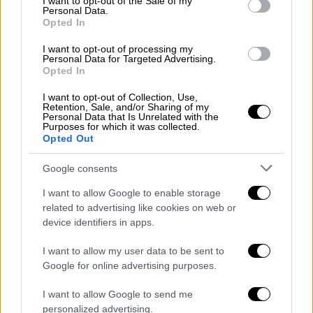
της κατοικίας και των δευτερευουσών
I want to opt-out of the Sale of my
Personal Data.
κατασκευών που την συνοδεύουν.
Opted In
Η είσοδος στην πλατφόρμα δήλωσης των
I want to opt-out of processing my
Personal Data for Targeted Advertising.
δασικών αυθαιρέτων θα πραγματοποιείται
Opted In
με τη χρήση των κωδικών taxisnet., ενώ για
I want to opt-out of Collection, Use,
την υποβολή της αίτησης, απαιτείται έκδοση
Retention, Sale, and/or Sharing of my
Personal Data that Is Unrelated with the
και πληρωμή ηλεκτρονικού παραβόλου
Purposes for which it was collected.
Opted Out
ύψους 250 ευρώ.
Google consents
Στην περίπτωση που ο αναρτημένος δασικός
χάρτης αφορά σε
περιοχή στην οποία έχει
I want to allow Google to enable storage
περαιωθεί η κτηματογράφηση και λειτουργεί
related to advertising like cookies on web or
device identifiers in apps.
κτηματολόγιο, θα υπάρχει δυνατότητα με
καταχώριση του ΚΑΕΚ του γεωτεμαχίου,
I want to allow my user data to be sent to
έκδοσης «ειδικού αποσπάσματος
» που θα
Google for online advertising purposes.
περιλαμβάνει το γεωτεμάχιο, σύμφωνα με τα
I want to allow Google to send me
στοιχεία του κτηματολογικού διαγράμματος,
personalized advertising.