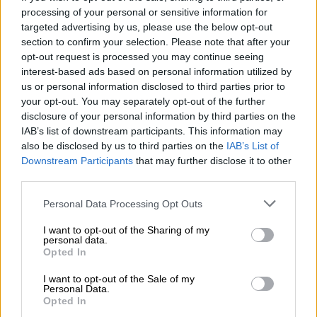
processing of your personal or sensitive information for
targeted advertising by us, please use the below opt-out
section to confirm your selection. Please note that after your
opt-out request is processed you may continue seeing
interest-based ads based on personal information utilized by
us or personal information disclosed to third parties prior to
your opt-out. You may separately opt-out of the further
disclosure of your personal information by third parties on the
IAB’s list of downstream participants. This information may
also be disclosed by us to third parties on the
IAB’s List of
Downstream Participants
that may further disclose it to other
third parties.
Please note that this website/app uses one or more Google
Personal Data Processing Opt Outs
services and may gather and store information including but
not limited to your visit or usage behaviour. You may click to
I want to opt-out of the Sharing of my
personal data.
grant or deny consent to Google and its third-party tags to
Οικονομία
|
19.02.2025 17:32
Opted In
use your data for below specified purposes in below Google
«Κινούμαι Ηλεκτρικά 3»: Παράταση
consent section.
I want to opt-out of the Sale of my
υποβολής για νέες αιτήσεις – Πότε
Personal Data.
Opted In
ολοκληρώνεται η δράση