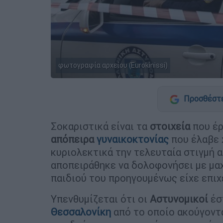
φωτογραφία αρχείου (Eurokinissi)
Προσθέστε
Σοκαριστικά είναι τα
στοιχεία
που έρ
απόπειρα
γυναικοκτονίας
που έλαβε
κυριολεκτικά την τελευταία στιγμή 
αποπειράθηκε να δολοφονήσει με μαχ
παιδιού του προηγουμένως είχε επιχ
Υπενθυμίζεται ότι οι
Αστυνομικοί
έσ
Θεσσαλονίκη
από το οποίο ακούγοντ