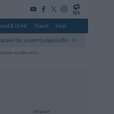
ood & Drink
Travel
Viral
στή μαρμελάδα - Κίνδυνος θραύσης στη συσκευα
τούσε να πάει σπίτι...