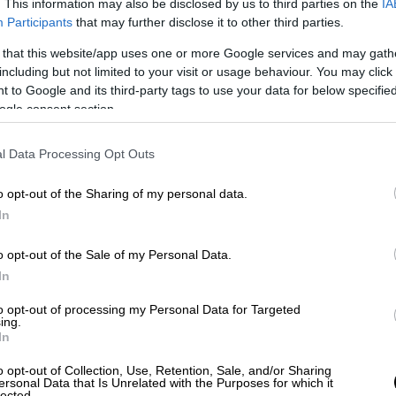
. This information may also be disclosed by us to third parties on the
IA
Participants
that may further disclose it to other third parties.
 that this website/app uses one or more Google services and may gath
including but not limited to your visit or usage behaviour. You may click 
 to Google and its third-party tags to use your data for below specifi
ogle consent section.
l Data Processing Opt Outs
o opt-out of the Sharing of my personal data.
In
o opt-out of the Sale of my Personal Data.
In
to opt-out of processing my Personal Data for Targeted
ing.
In
o opt-out of Collection, Use, Retention, Sale, and/or Sharing
στικότητα αστυνομικών της Διεύθυνσης
ersonal Data that Is Unrelated with the Purposes for which it
lected.