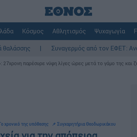
λάδα
Κόσμος
Αθλητισμός
Ψυχαγωγία
F
Συναγερμός από τον ΕΦΕΤ: Ανακαλείται γνω
 27χρονη παρέσυρε νύφη λίγες ώρες μετά το γάμο της και ζη
Το χρονικό της υπόθεσης
📌 Συγχαρητήρια Θεοδωρικάκου
χεία για την απόπειρα