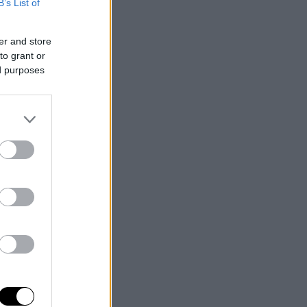
B’s List of
er and store
to grant or
ed purposes