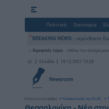
Πολιτική
Οικονομία
Ελ
- 254 πολίτες απομακρύνθηκαν διά θαλάσσης
BREAKING NEWS:
δημοφιλές τώρα:
«Θέλω τον πατέρα μου»:
┋
Ελλάδα
┋
19.12.2021 10:28
Newsroom
Ενότητες στο άρθρο:
📌 Η ανακοίνωση της ΕΛ.ΑΣ
📌 
Θεσσαλονίκη - Νέα στοι