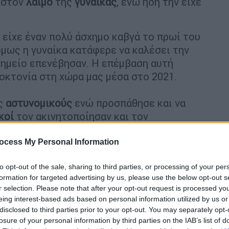
ι στον
λαιμό
της
γυναίκας
, ενώ ήδη την είχε
είχε έναν πολύ άσχημο καβγά το πρωί του
μως η γυναίκα κατάφερε να καλέσει την
σημείο επενέβησαν. Η επέμβαση αυτή
οκτονία στη χώρα μας μέσα στο 2021.
υς
αστυνομικούς
ενώ προσπάθησε και να
κοί
τον ακινητοποίησαν και τον
 αυτά συνέβησαν ενώ στο διαμέρισμα
, το οποίο σύμφωνα με το
OPEN
έχει
ocess My Personal Information
ους
αστυνομικούς
ότι για να πάει στο
to opt-out of the sale, sharing to third parties, or processing of your per
 η μητέρα της και να πάρει το παιδί.
formation for targeted advertising by us, please use the below opt-out s
r selection. Please note that after your opt-out request is processed y
eing interest-based ads based on personal information utilized by us or
disclosed to third parties prior to your opt-out. You may separately opt-
losure of your personal information by third parties on the IAB’s list of