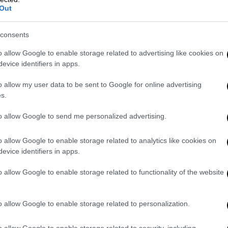
υ Αστυνομικού Τμήματος Λευκού Πύργου
Out
έντρο της Διεύθυνσης Άμεσης Δράσης
 39χρονου Γεωργιανού, ο οποίος επιτέθηκε
consents
νο τη σύνοικό του – μητέρα του παιδιού
o allow Google to enable storage related to advertising like cookies on
evice identifiers in apps.
θηκε
δικογραφία
από το Τμήμα Ασφαλείας
o allow my user data to be sent to Google for online advertising
κτονίας, απόπειρα βιασμού, βία κατά
s.
, απειλή, παράβαση Νόμου περί όπλων και
to allow Google to send me personalized advertising.
o allow Google to enable storage related to analytics like cookies on
evice identifiers in apps.
είται το
GrTimes
, όλα ξεκίνησαν περίπου
το κέντρο της Άμεσης Δράσης δέχτηκε
o allow Google to enable storage related to functionality of the website
οήθεια, προλαβαίνοντας να δώσει μόνο τη
και την περιοχή) καθώς ο άνδρας που την
o allow Google to enable storage related to personalization.
σει το τηλέφωνο.
o allow Google to enable storage related to security, including