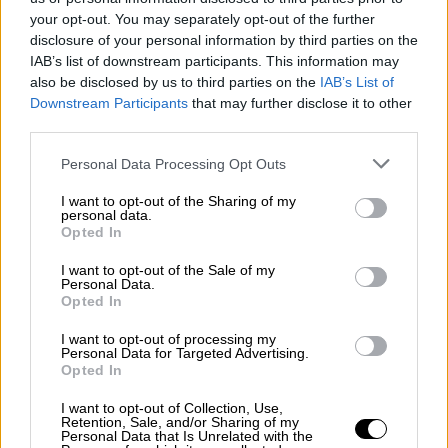
Αναφερόμενος σε μια
νέα μελέτη από το
your opt-out. You may separately opt-out of the further
Imperial College,
αναφέρει πως
disclosure of your personal information by third parties on the
IAB’s list of downstream participants. This information may
«επιβεβαίωσε ό,τι ήδη ξέρουμε για την
also be disclosed by us to third parties on the
IAB’s List of
μεγαλύτερη μεταδοτικότητα και την
Downstream Participants
that may further disclose it to other
μεγαλύτερη δυνατότητα επαναλοίμωξης της
third parties.
παραλλαγής όμικρον έναντι της παραλλαγής
Please note that this website/app uses one or more Google
Personal Data Processing Opt Outs
δέλτα” και ότι “όσον αφορά την κλινική
services and may gather and store information including but
εικόνα όσων κόλλησαν, οι ερευνητές
not limited to your visit or usage behaviour. You may click to
I want to opt-out of the Sharing of my
personal data.
ανακοίνωσαν πως δεν βρέθηκε διαφορά
grant or deny consent to Google and its third-party tags to
Opted In
use your data for below specified purposes in below Google
μεταξύ των δυο παραλλαγών». Ακόμη,
consent section.
I want to opt-out of the Sale of my
προσθέτει ότι «οι συγγραφείς της μελέτης
Personal Data.
επισημαίνουν στη συζήτηση των δεδομένων
Opted In
που ανέλυσαν, πως δεν βρε?θηκαν ενδει?
I want to opt-out of processing my
ξεις ο?τι τα κρου?σματα της ο?μικρον ει?χαν
Personal Data for Targeted Advertising.
Opted In
διαφορετικη? κλινικη? εικο?να (καλυ?τερη
η? χειρο?τερη) απο? την δε?λτα, με βα?ση το
I want to opt-out of Collection, Use,
Retention, Sale, and/or Sharing of my
ποσοστο? των θετικα? διαγνωσμε?νων που
Personal Data that Is Unrelated with the