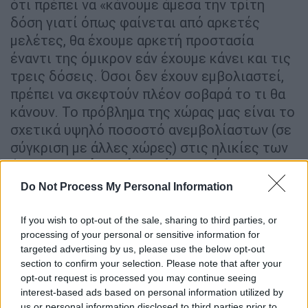
ότι πρέπει να «κάνουμε άμεσα την τρίτη
δόση γιατί όπως φαίνεται από αρκετές
μελέτες, θα έχουμε αρκετή προστασία
έναντι της όμικρον εάν έχουμε κάνει και τις
τρεις δόσεις. Όσοι δεν έχουν εμβολιαστεί,
πρέπει να σκεφτούν πλέον σοβαρά το τι θα
κάνουν. Το πρόβλημα της χώρας μας είναι το
σχετικά υψηλό ποσοστό ανεμβολίαστων (σε
σύγκριση με άλλες χώρες) στις ηλικίες των
άνω των 50.
Όσοι όμως έχουν κάνει και την
τρίτη δόση, δεν θα πρέπει να έχουν
Do Not Process My Personal Information
ιδιαίτερους λόγους ανησυχίας
». Αυτό
επισημαίνει σε νέα ανάρτηση του στο
If you wish to opt-out of the sale, sharing to third parties, or
Facebook
ο καθηγητής Πολιτικής της Υγείας
processing of your personal or sensitive information for
targeted advertising by us, please use the below opt-out
Ηλίας Μόσιαλος του Κολλεγίου Imperial και
section to confirm your selection. Please note that after your
της Σχολής Οικονομικών και Πολιτικών
opt-out request is processed you may continue seeing
Επιστημών του Λονδίνου
(LSE).
interest-based ads based on personal information utilized by
us or personal information disclosed to third parties prior to