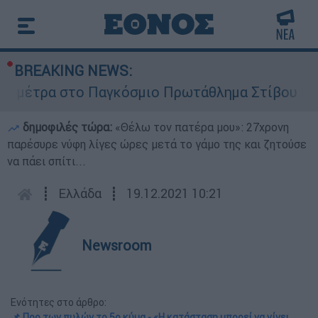
BREAKING NEWS:
στο Παγκόσμιο Πρωτάθλημα Στίβου Κ20
Σ
δημοφιλές τώρα:
«Θέλω τον πατέρα μου»: 27χρονη
παρέσυρε νύφη λίγες ώρες μετά το γάμο της και ζητούσε
να πάει σπίτι...
┋
Ελλάδα
┋
19.12.2021 10:21
Newsroom
Ενότητες στο άρθρο:
📌 Προ των πυλών το 5ο κύμα - «Η κατάσταση μπορεί να γίνει