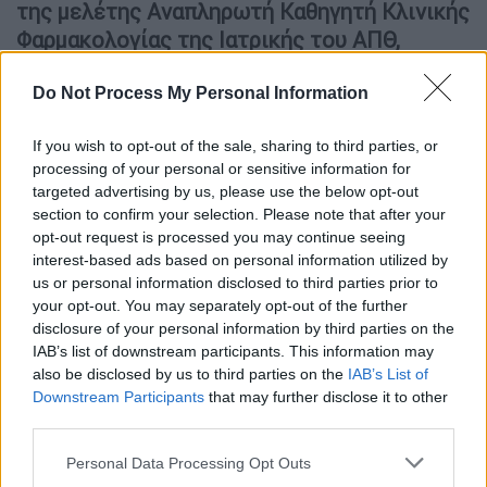
της μελέτης Αναπληρωτή Καθηγητή Κλινικής
Φαρμακολογίας της Ιατρικής του ΑΠΘ,
Γιώργο Παπαζήση.
Εντυπωσιακό είναι το
η
Do Not Process My Personal Information
εύρημα ότι τα αντισώματα μετά την 3
δόση
δεν διαφέρουν σημαντικά μεταξύ των
If you wish to opt-out of the sale, sharing to third parties, or
διαφόρων ηλικιακών ομάδων (από 20 έως 69
processing of your personal or sensitive information for
ετών). Αντίθετα, ανεβάζουν όλοι περίπου
targeted advertising by us, please use the below opt-out
τον ίδιο αριθμό αντισωμάτων σε αντίθεση
section to confirm your selection. Please note that after your
με τις διαφορές που σημειώθηκαν σε όλες
opt-out request is processed you may continue seeing
interest-based ads based on personal information utilized by
τις προηγούμενες μετρήσεις μας. Στην
us or personal information disclosed to third parties prior to
μελέτη συμμετείχαν 129 υγειονομικοί που
your opt-out. You may separately opt-out of the further
εμβολιάστηκαν στους 9 μήνες μετά τη
disclosure of your personal information by third parties on the
η
IAB’s list of downstream participants. This information may
2
δόση, 19 εξ αυτών με ιστορικό νόσησης.
also be disclosed by us to third parties on the
IAB’s List of
Downstream Participants
that may further disclose it to other
ΔΙΑΒΑΣΤΕ ΕΠΙΣΗΣ
third parties.
Please note that this website/app uses one or more Google
Personal Data Processing Opt Outs
Πολιτική
|
20.12.2021 15:21
services and may gather and store information including but