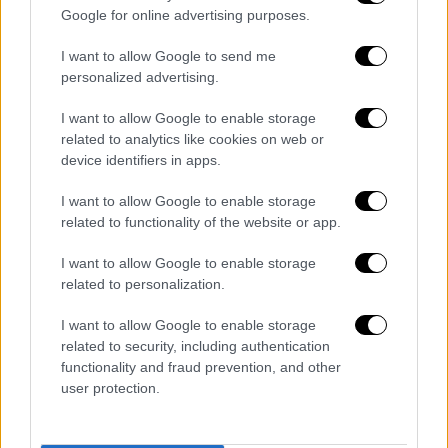
Η αναμνηστική δόση πιθανόν προστατεύει
Google for online advertising purposes.
και από νέες παραλλαγές
I want to allow Google to send me
Ο τίτλος των αντισωμάτων μετά από εννιά
personalized advertising.
μήνες πέφτει περίπου στο 50% σε σύγκριση
I want to allow Google to enable storage
με το εξάμηνο. Την ίδια ώρα η χορήγηση της
related to analytics like cookies on web or
booster (τρίτης) δόσης εμβολίου αύξησε
device identifiers in apps.
περίπου 23 φορές τον τίτλο αντισωμάτων
I want to allow Google to enable storage
σε σχέση το εξάμηνο και 47 φορές σε σχέση
related to functionality of the website or app.
με το ενιάμηνο. «Αυτό που συμπεραίνουμε
είναι ότι είναι σημαντικό να κάνουν όλοι την
I want to allow Google to enable storage
η
related to personalization.
3
δόση άμεσα.
Μια τρίτη δόση του
εμβολίου Pfizer–BioNTech mRNA COVID-19
I want to allow Google to enable storage
σε εργαζόμενους στον τομέα της υγείας
related to security, including authentication
στην Ελλάδα που χορηγήθηκε 9 μήνες μετά
functionality and fraud prevention, and other
user protection.
τη δεύτερη δόση
προκαλεί μια αξιοσημείωτη
αύξηση στη συγκέντρωση των