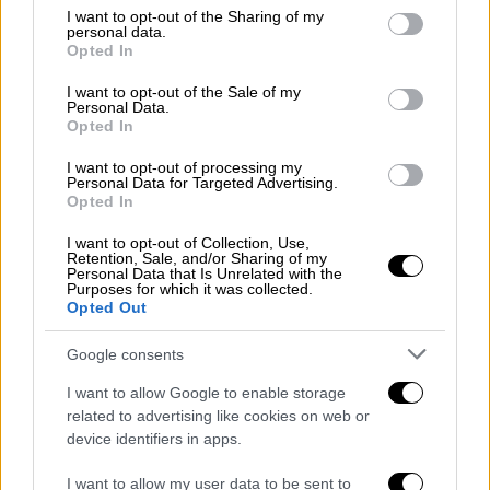
Κυβέρνηση: «Όχι» σε lockdown,
not limited to your visit or usage behaviour. You may click to
I want to opt-out of the Sharing of my
personal data.
αυξημένο testing και rapid με... έξοδα
grant or deny consent to Google and its third-party tags to
Opted In
use your data for below specified purposes in below Google
των πολιτών
consent section.
I want to opt-out of the Sale of my
Personal Data.
Opted In
Ελλάδα
|
20.12.2021 14:57
Ανησυχία από την έξαρση των
I want to opt-out of processing my
Personal Data for Targeted Advertising.
επιθέσεων σε ανήλικους στο κέντρο
Opted In
της Αθήνας - Δύο περιστατικά μόνο
την Κυριακή
I want to opt-out of Collection, Use,
Retention, Sale, and/or Sharing of my
Personal Data that Is Unrelated with the
Purposes for which it was collected.
Opted Out
Ελλάδα
|
20.12.2021 14:55
Συνεδριάζει η επιτροπή των ειδικών
Google consents
για νέα μέτρα – Τι είπε ο Σωτήρης
Τσιόδρας
I want to allow Google to enable storage
related to advertising like cookies on web or
device identifiers in apps.
I want to allow my user data to be sent to