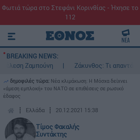
Φωτιά τώρα στο Στεφάνι Κορινθίας - Ήχησε το
112
BREAKING NEWS:
έλεση Ζαμπούνη
Ζάκυνθος: Τι απαντά η ΕΛ
δημοφιλές τώρα:
Νέα κλιμάκωση: Η Μόσχα δείχνει
«άμεση εμπλοκή» του ΝΑΤΟ σε επιθέσεις σε ρωσικό
έδαφος
┋
Ελλάδα
┋
20.12.2021 15:38
Τίμος Φακαλής
Συντάκτης