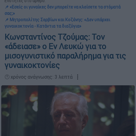
Ενότητες στο άρθρο:
📌 «Εσείς οι γυναίκες δεν μπορείτε να κλείσετε τα στόματά
σας;»
📌 Μητροπολίτης Σερβίων και Κοζάνης: «Δεν υπάρχει
γυναικοκτονία - Κατάντια τα διαζύγια»
Κωνσταντίνος Τζούμας: Τον
«άδειασε» ο Εν Λευκώ για το
μισογυνιστικό παραλήρημα για τις
γυναικοκτονίες
🕛 χρόνος ανάγνωσης: 3 λεπτά ┋