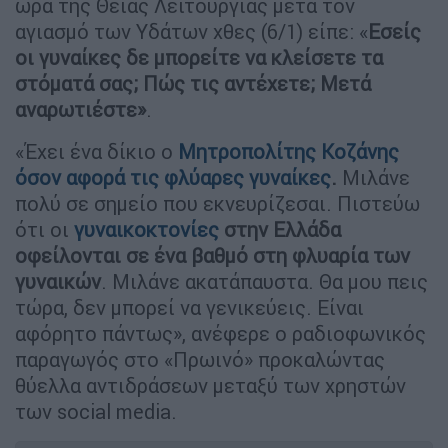
ώρα της Θείας Λειτουργίας μετά τον
αγιασμό των Υδάτων χθες (6/1) είπε: «
Εσείς
οι γυναίκες δε μπορείτε να κλείσετε τα
στόματά σας;
Πώς τις αντέχετε; Μετά
αναρωτιέστε»
.
«Έχει ένα δίκιο ο
Μητροπολίτης Κοζάνης
όσον αφορά τις φλύαρες γυναίκες
.
Μιλάνε
πολύ σε σημείο που εκνευρίζεσαι. Πιστεύω
ότι οι
γυναικοκτονίες
στην Ελλάδα
οφείλονται σε ένα βαθμό στη φλυαρία των
γυναικών
. Μιλάνε ακατάπαυστα. Θα μου πεις
τώρα, δεν μπορεί να γενικεύεις. Είναι
αφόρητο πάντως», ανέφερε ο ραδιοφωνικός
παραγωγός στο «Πρωινό» προκαλώντας
θύελλα αντιδράσεων μεταξύ των χρηστών
των social media.