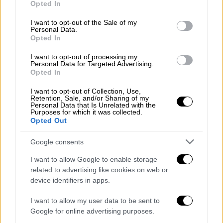
Opted In
use your data for below specified purposes in below Google
consent section.
I want to opt-out of the Sale of my
Lifestyle
|
27.11.2021 10:22
Personal Data.
Opted In
Χριστίνα Χειλά - Φαμέλη για το
διαφημιστικό σποτ με θέμα τις
I want to opt-out of processing my
Personal Data for Targeted Advertising.
γυναικοκτονίες: «Υπήρχαν στιγμές
Opted In
που ανατρίχιαζα ολόκληρη»
I want to opt-out of Collection, Use,
Retention, Sale, and/or Sharing of my
Personal Data that Is Unrelated with the
Ελλάδα
|
07.11.2021 11:48
Purposes for which it was collected.
Νέος Ποινικός Κώδικας:
Opted Out
Αυστηροποιούνται οι ποινές για
Google consents
γυναικοκτονίες και σεξουαλική
κακοποίηση
I want to allow Google to enable storage
related to advertising like cookies on web or
device identifiers in apps.
Ελλάδα
|
27.09.2021 12:38
«Δεν υπάρχει κακιά στιγμή» - Ο
I want to allow my user data to be sent to
Google for online advertising purposes.
κύκλος της βίας πριν τις