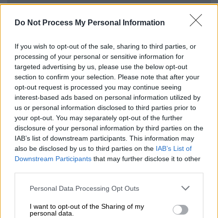
ΔΙΑΒΑΣΤΕ ΕΠΙΣΗΣ
Do Not Process My Personal Information
Lifestyle
|
07.01.2022 15:46
Αντιδράσεις για τις δηλώσεις του
If you wish to opt-out of the sale, sharing to third parties, or
Κωνσταντίνου Τζούμα: «Οι
processing of your personal or sensitive information for
targeted advertising by us, please use the below opt-out
γυναικοκτονίες οφείλονται σε ένα
section to confirm your selection. Please note that after your
βαθμό στη φλυαρία των γυναικών»
opt-out request is processed you may continue seeing
interest-based ads based on personal information utilized by
us or personal information disclosed to third parties prior to
Κόσμος
|
04.01.2022 17:12
your opt-out. You may separately opt-out of the further
Τουρκία: 450 γυναικοκτονίες το 2021,
disclosure of your personal information by third parties on the
όταν η χώρα αποχώρησε από τη
IAB’s list of downstream participants. This information may
Σύμβαση της Κωνσταντινούπολης
also be disclosed by us to third parties on the
IAB’s List of
Downstream Participants
that may further disclose it to other
third parties.
Ελλάδα
|
22.12.2021 15:12
Please note that this website/app uses one or more Google
Personal Data Processing Opt Outs
Ελένη Τοπαλούδη: Συγκλονιστική
services and may gather and store information including but
επιτροπή από τους γονείς της για τις
not limited to your visit or usage behaviour. You may click to
I want to opt-out of the Sharing of my
personal data.
γυναικοκτονίες
grant or deny consent to Google and its third-party tags to