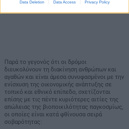
Data Deletion
Data Access
Privacy Policy
Παρά το γεγονός ότι οι δρόμοι
διευκολύνουν τη διακίνηση ανθρώπων και
αγαθών και είναι άμεσα συνυφασμένοι με την
ενίσχυση της οικονομικής ανάπτυξης σε
τοπικό και εθνικό επίπεδο, σχετίζονται
επίσης με τις πέντε κυριότερες αιτίες της
απώλειας της βιοποικιλότητας παγκοσμίως,
οι οποίες είναι κατά φθίνουσα σειρά
σοβαρότητας: