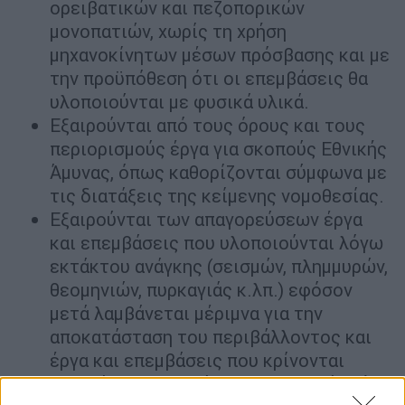
ορειβατικών και πεζοπορικών
μονοπατιών, χωρίς τη χρήση
μηχανοκίνητων μέσων πρόσβασης και με
την προϋπόθεση ότι οι επεμβάσεις θα
υλοποιούνται με φυσικά υλικά.
Εξαιρούνται από τους όρους και τους
περιορισμούς έργα για σκοπούς Εθνικής
Άμυνας, όπως καθορίζονται σύμφωνα με
τις διατάξεις της κείμενης νομοθεσίας.
Εξαιρούνται των απαγορεύσεων έργα
και επεμβάσεις που υλοποιούνται λόγω
εκτάκτου ανάγκης (σεισμών, πλημμυρών,
θεομηνιών, πυρκαγιάς κ.λπ.) εφόσον
μετά λαμβάνεται μέριμνα για την
αποκατάσταση του περιβάλλοντος και
έργα και επεμβάσεις που κρίνονται
απαραίτητες για λόγους προστασίας ή/