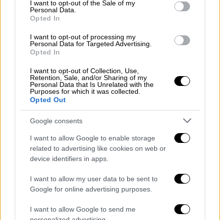
κατάτμηση των φυσικών οικοσυστημάτων
consent section.
I want to opt-out of the Sale of my
Personal Data.
σε κομμάτια από την αύξηση των δρόμων και
Opted In
των τεχνητών επιφανειών, η οποία έχει ως
I want to opt-out of processing my
συνέπεια την απώλεια, συρροή και
Personal Data for Targeted Advertising.
απομόνωση των ενδιαιτημάτων των ειδών
Opted In
και τη μείωση πληθυσμών και τις τοπικές
I want to opt-out of Collection, Use,
εξαφανίσεις ειδών.
Retention, Sale, and/or Sharing of my
Personal Data that Is Unrelated with the
Purposes for which it was collected.
Σήμερα ο δείκτης κατάτμησης της Ελλάδας
Opted Out
είναι μισός από αυτόν της Ευρώπης, αλλά
Google consents
αυξάνεται ταχύτερα. Συγκεκριμένα η Ελλάδα:
I want to allow Google to enable storage
Ηταν στην πρώτη θέση αύξησης
related to advertising like cookies on web or
τεχνητών επιφανειών στην Ευρώπη
device identifiers in apps.
(2015)
I want to allow my user data to be sent to
Τα εργοτάξια και οι δρόμοι
Google for online advertising purposes.
καταναλώνουν περισσότερη γη στην
I want to allow Google to send me
Ελλάδα από ό,τι στην Ευρώπη.
personalized advertising.