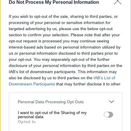
και αποκατάστασης του φυσικού και
Do Not Process My Personal Information
δασικού περιβάλλοντος.
If you wish to opt-out of the sale, sharing to third parties, or
Στόχος της πρωτοβουλίας είναι η διατήρηση
processing of your personal or sensitive information for
της φυσικής βιοιποικιλότητας, ενώ στα
targeted advertising by us, please use the below opt-out
οφέλη συγκαταλέγονται επίσης η
section to confirm your selection. Please note that after your
opt-out request is processed you may continue seeing
παρεμπόδιση εισόδου ξενικών ειδών, η
interest-based ads based on personal information utilized by
παροχή διαδρομών μετανάστευσης και
us or personal information disclosed to third parties prior to
ενδιάμεσων στάσεων σε είδη πανίδας, η
your opt-out. You may separately opt-out of the further
δέσμευση άνθρακα και η μείωση των
disclosure of your personal information by third parties on the
IAB’s list of downstream participants. This information may
επιπτώσεων των αερίων του θερμοκηπίου, η
also be disclosed by us to third parties on the
IAB’s List of
διατήρηση της συνδεσιμότητας και της
Downstream Participants
that may further disclose it to other
ακεραιότητας του οικοσυστήματος, η
third parties.
προσφορά αναψυχής, εκπαίδευσης και
Please note that this website/app uses one or more Google
Personal Data Processing Opt Outs
επιστημονικής γνώσης στους πολίτες.
services and may gather and store information including but
not limited to your visit or usage behaviour. You may click to
I want to opt-out of the Sharing of my
Ενας βασικός εχθρός της βιοποικιλότητας
personal data.
grant or deny consent to Google and its third-party tags to
Opted In
είναι ο κατακερματισμός της γης, δηλαδή η
use your data for below specified purposes in below Google