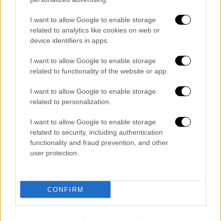
Το οδικό δίκτυο της Ελλάδας έχει
I want to allow Google to enable storage
μήκος μεγαλύτερο από 367.000 χλμ., ενώ
related to analytics like cookies on web or
η πιθανότητα να βρισκόμαστε σε
device identifiers in apps.
απόσταση μεγαλύτερη του ενός
I want to allow Google to enable storage
χιλιομέτρου από δρόμο είναι μόλις
related to functionality of the website or app.
5,43%.
I want to allow Google to enable storage
related to personalization.
I want to allow Google to enable storage
related to security, including authentication
functionality and fraud prevention, and other
user protection.
CONFIRM