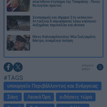
επικίνδυνο στοίχημα της Τεχεράνης - Ποιος
θα λυγίσει πρώτος
Συναγερμός και σήμερα: Στο «κόκκινο»
Αττική και 6 περιφέρειες λόγω καύσωνα -
Αυξημένες περιπολίες και drones
Νίκος Καλογερόπουλος: Μια ζωή γεμάτη
θέατρο, σινεμά και ποίηση
επόμενο
άρθρο
#TAGS
υπουργείο Περιβάλλοντος και Ενέργειας
Σάος
Λευκά Όρη
ειδήσεις τώρα