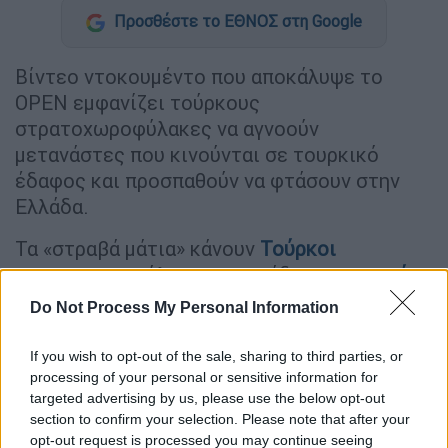
Προσθέστε το ΕΘΝΟΣ στη Google
Βίντεο ντοκουμέντο που αποκάλυψε το
OPEN εμφανίζει τούρκους
στρατοχωροφύλακες να αγνοούν
μετανάστες που κινούνται σε τουρκικό
έδαφος και προσπαθούν να φτάσουν στην
Ελλάδα.
Τα «στραβά μάτια» κάνουν
Τούρκοι
στρατοχωροφύλακες σε ομάδα
μεταναστών
που - όπως έχει καταγράψει κάμερα και
Do Not Process My Personal Information
αποκάλυψε το ΟΡΕΝ - κινούνται παράλληλα
με το ποτάμι,
ψάχνοντας πέρασμα για τα
If you wish to opt-out of the sale, sharing to third parties, or
ελληνικά
σύνορα
.
processing of your personal or sensitive information for
targeted advertising by us, please use the below opt-out
Οι περιπολίες των Ελλήνων
section to confirm your selection. Please note that after your
opt-out request is processed you may continue seeing
συνοριοφυλάκων συνεχίζονται 24 ώρες το