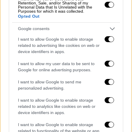
Retention, Sale, and/or Sharing of my
Επεισόδια στον Έβρο για μη
Personal Data that Is Unrelated with the
Purposes for which it was collected.
επέκταση του Κέντρου Υποδοχής - Τι
Opted Out
αναφέρει ο δήμαρχος Ορεστιάδας
Google consents
στο ethnos.gr
I want to allow Google to enable storage
related to advertising like cookies on web or
device identifiers in apps.
I want to allow my user data to be sent to
Google for online advertising purposes.
I want to allow Google to send me
personalized advertising.
I want to allow Google to enable storage
related to analytics like cookies on web or
device identifiers in apps.
I want to allow Google to enable storage
Σύμφωνα με το ρεπορτάζ της
Μίνας
related to functionality of the website or app.