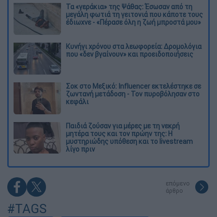
Τα «γεράκια» της Ψάθας: Έσωσαν από τη
μεγάλη φωτιά τη γειτονιά που κάποτε τους
έδιωχνε - «Πέρασε όλη η ζωή μπροστά μου»
Κυνήγι χρόνου στα λεωφορεία: Δρομολόγια
που «δεν βγαίνουν» και προειδοποιήσεις
Σοκ στο Μεξικό: Influencer εκτελέστηκε σε
ζωντανή μετάδοση - Τον πυροβόλησαν στο
κεφάλι
Παιδιά ζούσαν για μέρες με τη νεκρή
μητέρα τους και τον πρώην της: Η
μυστηριώδης υπόθεση και το livestream
λίγο πριν
επόμενο
άρθρο
#TAGS