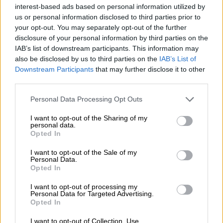
interest-based ads based on personal information utilized by
24ωρο για να αποτρέψουν τα παράνομα
us or personal information disclosed to third parties prior to
κυκλώματα διακινητών, ενώ βασική ασπίδα
your opt-out. You may separately opt-out of the further
από την πλευρά της Ελλάδας αποτελούν οι
disclosure of your personal information by third parties on the
IAB’s list of downstream participants. This information may
κάμερες
που έχουν τοποθετηθεί κατά μήκος
also be disclosed by us to third parties on the
IAB’s List of
του ποταμού
Έβρου
και τα δύο
Downstream Participants
that may further disclose it to other
επιχειρησιακά κέντρα που έχουν στηθεί στην
third parties.
περιοχή.
Please note that this website/app uses one or more Google
Personal Data Processing Opt Outs
services and may gather and store information including but
ΔΙΑΒΑΣΤΕ ΕΠΙΣΗΣ
not limited to your visit or usage behaviour. You may click to
I want to opt-out of the Sharing of my
personal data.
grant or deny consent to Google and its third-party tags to
Opted In
use your data for below specified purposes in below Google
Ελλάδα
|
18.01.2022 18:27
consent section.
Βιασμός 24χρονης: Ουσίες που
I want to opt-out of the Sale of my
Personal Data.
επηρεάζουν το νευρικό σύστημα
Opted In
ανιχνεύθηκαν στις τοξικολογικές
I want to opt-out of processing my
εξετάσεις
Personal Data for Targeted Advertising.
Opted In
Ελλάδα
|
18.01.2022 19:19
I want to opt-out of Collection, Use,