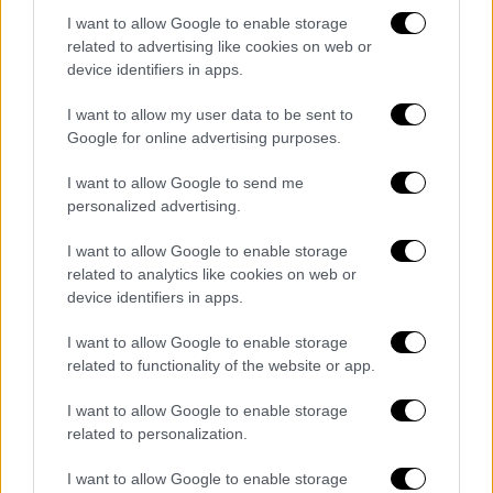
ψυχρή εισβολή της κακοκαιρίας
I want to allow Google to enable storage
«Ελπίδα»
related to advertising like cookies on web or
device identifiers in apps.
Υγεία
|
22.01.2022 15:34
I want to allow my user data to be sent to
Δραματική αύξηση έως και 60% σε
Google for online advertising purposes.
αντικαταθλιπτικά και κοκαΐνη στην
I want to allow Google to send me
Αττική - Τι έδειξε μελέτη του ΕΚΠΑ
personalized advertising.
I want to allow Google to enable storage
Ελλάδα
|
22.01.2022 15:26
related to analytics like cookies on web or
Νέος Κόσμος: Ανατριχιαστικό
device identifiers in apps.
ηχητικό ντοκουμέντο από τον
ξυλοδαρμό 19χρονης από το
I want to allow Google to enable storage
related to functionality of the website or app.
σύντροφό της
I want to allow Google to enable storage
related to personalization.
Κόσμος
|
22.01.2022 15:13
Με το δάχτυλο στη σκανδάλη στα
I want to allow Google to enable storage