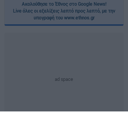
Ακολούθησε το Έθνος στο Google News!
Live όλες οι εξελίξεις λεπτό προς λεπτό, με την
υπογραφή του www.ethnos.gr