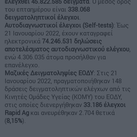
ελεγχθεί 45.822.585 δείγματα
. O μέσος όρος
του επταημέρου είναι
338.068
δειγματοληπτικοί έλεγχοι
.
Αυτοδιαγνωστικοί έλεγχοι (Self-tests)
: Έως
21 Ιανουαρίου 2022, έχουν καταγραφεί
ηλεκτρονικά
74.246.531 δηλώσεις
αποτελέσματος αυτοδιαγνωστικού ελέγχου
,
ενώ 4.306.035 άτομα προσήλθαν για
επανέλεγχο.
Mαζικές Δειγματοληψίες ΕΟΔΥ
: Στις 21
Ιανουαρίου 2022, πραγματοποιήθηκαν 148
δράσεις δειγματοληπτικών ελέγχων από τις
Κινητές Ομάδες Υγείας (ΚΟΜΥ) του ΕΟΔΥ,
στις οποίες διενεργήθηκαν
33.186 έλεγχοι
Rapid Ag
και ανευρέθηκαν 2.704 θετικά
(
8,15%
).