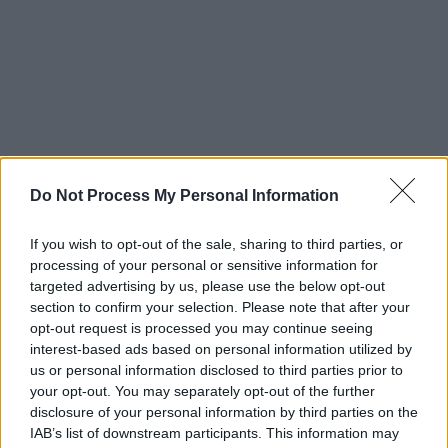
Do Not Process My Personal Information
ΔΙΑΒΑΣΤΕ ΕΠΙΣΗΣ
If you wish to opt-out of the sale, sharing to third parties, or
processing of your personal or sensitive information for
Κόσμος
|
22.01.2022 17:26
targeted advertising by us, please use the below opt-out
Πώς ένα αποτυχημένο κοινωνικό
section to confirm your selection. Please note that after your
opt-out request is processed you may continue seeing
πείραμα στη Δανία χώρισε τα παιδιά
interest-based ads based on personal information utilized by
των Ινουίτ από τις οικογένειές τους
us or personal information disclosed to third parties prior to
your opt-out. You may separately opt-out of the further
disclosure of your personal information by third parties on the
Ελλάδα
|
22.01.2022 17:00
IAB’s list of downstream participants. This information may