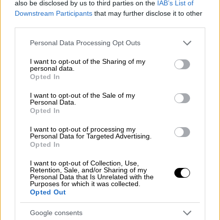
Το υπουργείο εργασίας ζητάει από
also be disclosed by us to third parties on the
IAB’s List of
τους εργοδότες ιδιαίτερη μέριμνα
Downstream Participants
that may further disclose it to other
για τους εργαζόμενους σε
third parties.
εξωτερικούς χώρους ενόψει
Please note that this website/app uses one or more Google
Personal Data Processing Opt Outs
κακοκαιρίας Ελπίδα
services and may gather and store information including but
not limited to your visit or usage behaviour. You may click to
I want to opt-out of the Sharing of my
personal data.
grant or deny consent to Google and its third-party tags to
Opted In
Ελλάδα
|
22.01.2022 16:50
use your data for below specified purposes in below Google
«Εξαφανίστηκε» 6χρονος από
consent section.
I want to opt-out of the Sale of my
Personal Data.
νηπιαγωγείο στον Άγιο Δημήτριο -
Opted In
Συλλήψεις από την ΕΛ.ΑΣ
I want to opt-out of processing my
Personal Data for Targeted Advertising.
Opted In
Οικονομία
|
22.01.2022 16:31
ΕΝΦΙΑ: Ανοίγει η πλατφόρμα για
I want to opt-out of Collection, Use,
Retention, Sale, and/or Sharing of my
δήλωση ακινήτων στο Ε9
Personal Data that Is Unrelated with the
Purposes for which it was collected.
Opted Out
Ελλάδα
|
22.01.2022 16:19
«Σιβηρία» του Νότου η χώρα μετά την
Google consents