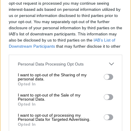
opt-out request is processed you may continue seeing
interest-based ads based on personal information utilized by
Τη
σορό
ενός άνδρα εντόπισε πολίτης το
us or personal information disclosed to third parties prior to
μεσημέρι της Τετάρτης στην παραλία
your opt-out. You may separately opt-out of the further
Καρτερού στο
Ηράκλειο Κρήτης,
disclosure of your personal information by third parties on the
IAB’s list of downstream participants. This information may
ενημερώνοντας στη συνέχεια την
also be disclosed by us to third parties on the
IAB’s List of
Αστυνομία.
Downstream Participants
that may further disclose it to other
third parties.
'Αμεσα ενημερώθηκε και το Λιμεναρχείο και
Please note that this website/app uses one or more Google
Personal Data Processing Opt Outs
λιμενικοί έσπευσαν στο σημείο.
services and may gather and store information including but
not limited to your visit or usage behaviour. You may click to
I want to opt-out of the Sharing of my
personal data.
grant or deny consent to Google and its third-party tags to
ΔΙΑΒΑΣΤΕ ΕΠΙΣΗΣ
Opted In
use your data for below specified purposes in below Google
consent section.
I want to opt-out of the Sale of my
Ελλάδα
|
21.01.2022 08:10
Personal Data.
Τροχαίο δυστύχημα στην Παραλιακή:
Opted In
Νεκρός 21χρονος - Φέρεται να έκανε
I want to opt-out of processing my
κόντρες - Βίντεο σοκ
Personal Data for Targeted Advertising.
Opted In