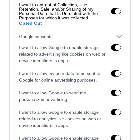
I want to opt-out of Collection, Use,
Retention, Sale, and/or Sharing of my
Personal Data that Is Unrelated with the
Η σορός που σύμφωνα με τον λιμενάρχη
Purposes for which it was collected.
Opted Out
Ηρακλείου βρίσκεται σε προχωρημένη σήψη,
μεταφέρθηκε στο Ιατροδικαστικό
Google consents
Εργαστήριο του ΠΑΓΝΗ όπου θα διεξαχθεί
I want to allow Google to enable storage
νεκροψία - νεκροτομή.
related to advertising like cookies on web or
device identifiers in apps.
Σύμφωνα με τον λιμενάρχη Εύθυμη Δουβή,
«αυτή την ώρα δεν υπάρχει κάτι
I want to allow my user data to be sent to
συγκεκριμένο που μπορούμε να πούμε, ή να
Google for online advertising purposes.
κάνουμε οποιαδήποτε προσπάθεια
I want to allow Google to send me
ταυτοποίησης. Θα ακολουθηθεί το
personalized advertising.
πρωτόκολλο που σχετίζεται με τα αγνώστου
ταυτότητας ανευρεθέντα πτώματα και θα
I want to allow Google to enable storage
related to analytics like cookies on web or
δούμε εάν υπάρξει κάποια ταυτοποίηση»
device identifiers in apps.
πρόσθεσε.
I want to allow Google to enable storage