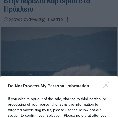
στην παραλία Καρτερού στο
Ηράκλειο
🕛 χρόνος ανάγνωσης: 1 λεπτό ┋
Do Not Process My Personal Information
ΑΝΤΩΝΗΣ ΛΑΜΠΡΟΥ / EUROKINISSI
If you wish to opt-out of the sale, sharing to third parties, or
processing of your personal or sensitive information for
targeted advertising by us, please use the below opt-out
Προσθέστε το ΕΘΝΟΣ στη Google
section to confirm your selection. Please note that after your