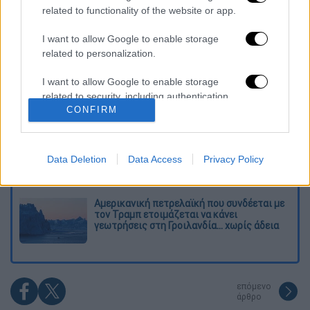
Διαβάστε ακόμη
related to functionality of the website or app.
Kadebostany στο ethnos.gr: «Κάποτε
I want to allow Google to enable storage
πίστευα ότι το να είσαι outsider ήταν
related to personalization.
αδυναμία, τώρα το βλέπω ως δύναμη»
I want to allow Google to enable storage
«Χωρίς σκηνές και κουβέρτες σε ακραίες
related to security, including authentication
θερμοκρασίες»: Σε δραματικές συνθήκες
CONFIRM
functionality and fraud prevention, and other
χιλιάδες μετανάστες στη Θέουτα
user protection.
«Δεν υπήρχε οικονομικό κίνητρο» λέει ο
δικηγόρος του 55χρονου που είχε τον νεκρό
Data Deletion
Data Access
Privacy Policy
του πατέρα σε καταψύκτη στον Μυστρά
Αμερικανική πετρελαϊκή που συνδέεται με
τον Τραμπ ετοιμάζεται να κάνει
γεωτρήσεις στη Γροιλανδία... χωρίς άδεια
επόμενο
άρθρο