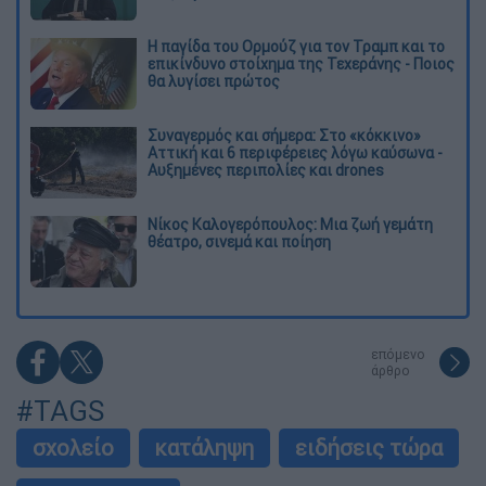
Η παγίδα του Ορμούζ για τον Τραμπ και το
επικίνδυνο στοίχημα της Τεχεράνης - Ποιος
θα λυγίσει πρώτος
Συναγερμός και σήμερα: Στο «κόκκινο»
Αττική και 6 περιφέρειες λόγω καύσωνα -
Αυξημένες περιπολίες και drones
Νίκος Καλογερόπουλος: Μια ζωή γεμάτη
θέατρο, σινεμά και ποίηση
επόμενο
άρθρο
#TAGS
σχολείο
κατάληψη
ειδήσεις τώρα