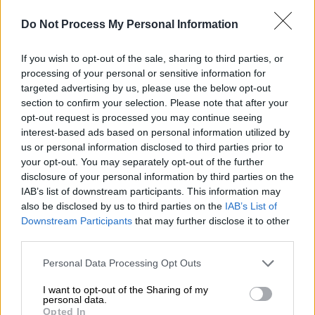
μαθήτριες, προσβάλλοντάς τες και κάνοντάς
τες να αισθάνονται ιδιαίτερα άβολα
.
Do Not Process My Personal Information
Μάλιστα, οι μαθητές των σχολείων
If you wish to opt-out of the sale, sharing to third parties, or
ανήρτησαν στον πίνακα ανακοινώσεων τις
processing of your personal or sensitive information for
εκφράσεις που καταγγέλλουν ότι είπαν κατά
targeted advertising by us, please use the below opt-out
καιρούς οι καθηγητές.
section to confirm your selection. Please note that after your
opt-out request is processed you may continue seeing
Να σημειωθεί ότι οι μαθητές των σχολείων
interest-based ads based on personal information utilized by
υποστηρίζουν ότι η συγκεκριμένη
us or personal information disclosed to third parties prior to
κατάσταση συμβαίνει εδώ και χρόνια, χωρίς
your opt-out. You may separately opt-out of the further
disclosure of your personal information by third parties on the
ποτέ κανένας αρμόδιος να έχει επέμβει.
IAB’s list of downstream participants. This information may
Γονείς
μαθητών φέρονται να έχουν
also be disclosed by us to third parties on the
IAB’s List of
απευθυνθεί και στην
αστυνομία
, στην οποία
Downstream Participants
that may further disclose it to other
κατήγγειλαν περιστατικά σεξουαλικής
third parties.
παρενόχλησης.
Please note that this website/app uses one or more Google
Personal Data Processing Opt Outs
services and may gather and store information including but
Οι μαθητές των δύο σχολείων φέρονται
not limited to your visit or usage behaviour. You may click to
I want to opt-out of the Sharing of my
personal data.
αποφασισμένοι να συνεχίσουν την κατάληψη,
grant or deny consent to Google and its third-party tags to
Opted In