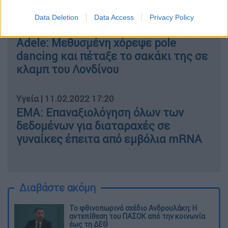
Data Deletion
Data Access
Privacy Policy
Lifestyle
|
11.02.2022 16:50
Adele: Μεθυσμένη χόρεψε pole
dancing και πέταξε το σακάκι της σε
κλαμπ του Λονδίνου
Υγεία
|
11.02.2022 17:20
ΕΜΑ: Επαναξιολόγηση όλων των
δεδομένων για διαταραχές σε
γυναίκες έπειτα από εμβόλια mRNA
Διαβάστε ακόμη
Το φθινοπωρινό σχέδιο Ανδρουλάκη: Η
αντεπίθεση του ΠΑΣΟΚ από την κοινωνία
έως τη ΔΕΘ