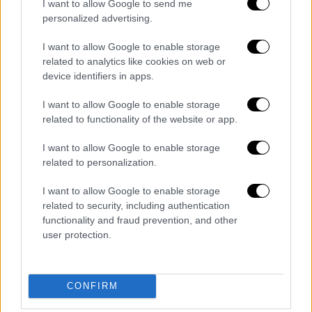
I want to allow Google to send me
δημοσιογράφο στο Αφγανιστάν
personalized advertising.
Αθλητισμός
|
11.02.2022 16:00
I want to allow Google to enable storage
related to analytics like cookies on web or
Σάκκαρη: Εντυπωσιακή εμφάνιση και
device identifiers in apps.
πρόκριση στα ημιτελικά του Όπεν
Αγίας Πετροπούπολης
I want to allow Google to enable storage
related to functionality of the website or app.
Lifestyle
|
11.02.2022 16:18
I want to allow Google to enable storage
Νότης Χριστοδούλου: «Η μητέρα μου
related to personalization.
δεν μπόρεσε ποτέ να αποδεχτεί ότι
I want to allow Google to enable storage
είμαι ομοφυλόφιλος»
related to security, including authentication
functionality and fraud prevention, and other
user protection.
Οικονομία
|
11.02.2022 16:44
Κοινωφελής Εργασία: «Κλείδωσαν» οι
ημερομηνίες για αιτήσεις - 25.000
CONFIRM
θέσεις εργασίας στο πρόγραμμα του
ΟΑΕΔ