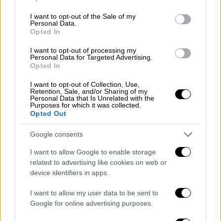
μέχρι να διαλευκανθεί πλήρως η υπόθεση.
use your data for below specified purposes in below Google
consent section.
Πληροφορίες αναφέρουν ότι, εκτός από τις
I want to opt-out of the Sale of my
Personal Data.
διευθύνσεις των δύο σχολείων, ενήμερη και
Opted In
η Διεύθυνση Δευτεροβάθμιας Εκπαίδευσης
I want to opt-out of processing my
και
αναμένεται να διαταχθεί ΕΔΕ,
Personal Data for Targeted Advertising.
Opted In
προκειμένου να εξεταστεί αν ισχύουν τα
καταγγελλόμενα περιστατικά.
I want to opt-out of Collection, Use,
Retention, Sale, and/or Sharing of my
Personal Data that Is Unrelated with the
Purposes for which it was collected.
ΔΙΑΒΑΣΤΕ ΕΠΙΣΗΣ
Opted Out
Ελλάδα
|
11.02.2022 15:51
Google consents
Εντός του 2022 η λύση στην
I want to allow Google to enable storage
υπογειοποίηση του ηλεκτρικού στον
related to advertising like cookies on web or
Πειραιά
device identifiers in apps.
I want to allow my user data to be sent to
Κόσμος
|
11.02.2022 16:25
Google for online advertising purposes.
Ταλιμπάν απήγαγαν γνωστό