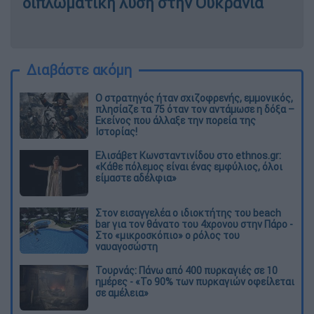
διπλωματική λύση στην Ουκρανία
Διαβάστε ακόμη
O στρατηγός ήταν σχιζοφρενής, εμμονικός,
πλησίαζε τα 75 όταν τον αντάμωσε η δόξα –
Εκείνος που άλλαξε την πορεία της
Ιστορίας!
Ελισάβετ Κωνσταντινίδου στο ethnos.gr:
«Κάθε πόλεμος είναι ένας εμφύλιος, όλοι
είμαστε αδέλφια»
Στον εισαγγελέα ο ιδιοκτήτης του beach
bar για τον θάνατο του 4χρονου στην Πάρο -
Στο «μικροσκόπιο» ο ρόλος του
ναυαγοσώστη
Τουρνάς: Πάνω από 400 πυρκαγιές σε 10
ημέρες - «Το 90% των πυρκαγιών οφείλεται
σε αμέλεια»