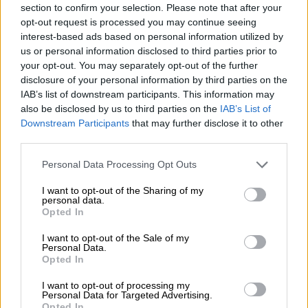
section to confirm your selection. Please note that after your
opt-out request is processed you may continue seeing
interest-based ads based on personal information utilized by
us or personal information disclosed to third parties prior to
your opt-out. You may separately opt-out of the further
disclosure of your personal information by third parties on the
IAB’s list of downstream participants. This information may
also be disclosed by us to third parties on the
IAB’s List of
Downstream Participants
that may further disclose it to other
third parties.
Please note that this website/app uses one or more Google
Personal Data Processing Opt Outs
services and may gather and store information including but
Σε συνέχεια προηγούμενου
not limited to your visit or usage behaviour. You may click to
I want to opt-out of the Sharing of my
personal data.
grant or deny consent to Google and its third-party tags to
μηνύματος, σορός άνδρα
Opted In
use your data for below specified purposes in below Google
ανασύρθηκε από στελέχη του Π.Σ.
consent section.
I want to opt-out of the Sale of my
στο E/Γ-O/Γ EUROFERRY OLYMPIA.
Personal Data.
Opted In
Συνεχίζονται οι ενέργειες έρευνας
και διάσωσης.
I want to opt-out of processing my
Personal Data for Targeted Advertising.
Opted In