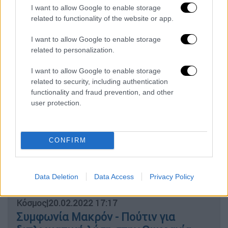
εντοπίστηκε ένας από τους
I want to allow Google to enable storage
related to functionality of the website or app.
αγνοούμενους
I want to allow Google to enable storage
Κόσμος
|
20.02.2022 17:57
related to personalization.
Μπλίνκεν για Ουκρανία: O κόσμος
I want to allow Google to enable storage
βρίσκεται στο κατώφλι μιας
related to security, including authentication
ρωσικής εισβολής - Έτοιμος να
functionality and fraud prevention, and other
συναντηθεί με Πούτιν ο Μπάιντεν
user protection.
Ελλάδα
|
20.02.2022 18:13
CONFIRM
Αγρίνιο: Επίθεση με μαχαίρι σε
16χρονο - «Θα μπορούσε να ήταν ο
νέος Άλκης» λέει ο πατέρας του
Data Deletion
Data Access
Privacy Policy
Κόσμος
|
20.02.2022 17:17
Συμφωνία Μακρόν - Πούτιν για