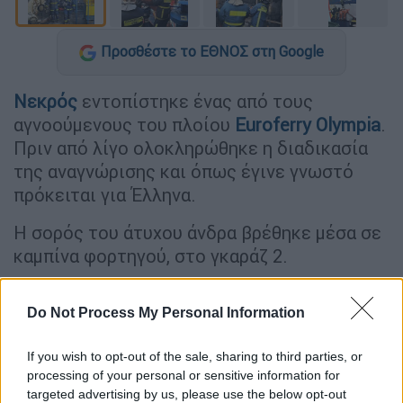
Προσθέστε το ΕΘΝΟΣ στη Google
Νεκρός
εντοπίστηκε ένας από τους
αγνοούμενους του πλοίου
Euroferry Olympia
.
Πριν από λίγο ολοκληρώθηκε η διαδικασία
της αναγνώρισης και όπως έγινε γνωστό
πρόκειται για Έλληνα.
Η σορός του άτυχου άνδρα βρέθηκε μέσα σε
καμπίνα φορτηγού, στο γκαράζ 2.
Νωρίτερα, η πυροσβεστική είχε ανακοινώσει
Do Not Process My Personal Information
ότι «σορός άνδρα ανασύρθηκε από στελέχη
του Πυροσβεστικού Σώματος στο Euroferry
If you wish to opt-out of the sale, sharing to third parties, or
Olympia. Συνεχίζονται οι ενέργειες έρευνας
processing of your personal or sensitive information for
και διάσωσης».
targeted advertising by us, please use the below opt-out