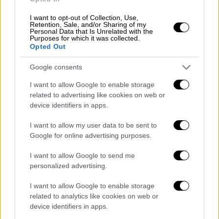
— Πυροσβεστικό Σώμα
(@pyrosvestiki)
February 20, 2022
I want to opt-out of Collection, Use,
Retention, Sale, and/or Sharing of my
Personal Data that Is Unrelated with the
Purposes for which it was collected.
ΔΙΑΒΑΣΤΕ ΕΠΙΣΗΣ
Opted Out
Ελλάδα
|
20.02.2022 18:51
Google consents
Euroferry Olympia: Φωτογραφίες από
I want to allow Google to enable storage
την επιχείρηση ανάσυρσης του
related to advertising like cookies on web or
νεκρού οδηγού
device identifiers in apps.
I want to allow my user data to be sent to
Πολιτική
|
20.02.2022 18:28
Google for online advertising purposes.
Άδωνις Γεωργιάδης: Επανέρχεται και
I want to allow Google to send me
εξηγεί τι εννοούσε με τη φράση «αν
personalized advertising.
δεν υπήρχε Αριστερά»
I want to allow Google to enable storage
related to analytics like cookies on web or
Ελλάδα
|
20.02.2022 17:39
device identifiers in apps.
Euroferry Olympia: Νεκρός