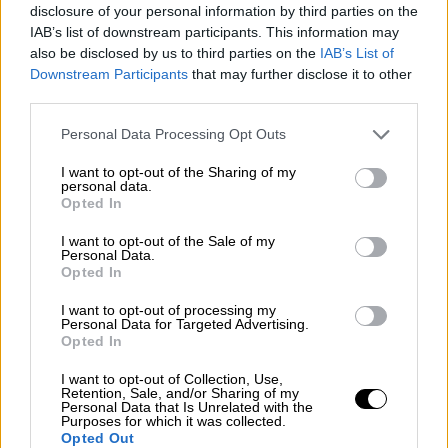
disclosure of your personal information by third parties on the
έδωσε στη δημοσιότητα φωτογραφίες από
IAB’s list of downstream participants. This information may
την επιχείρηση ανάσυρσης του νεκρού
also be disclosed by us to third parties on the
IAB’s List of
οδηγού.
Downstream Participants
that may further disclose it to other
third parties.
Please note that this website/app uses one or more Google
Personal Data Processing Opt Outs
services and may gather and store information including but
not limited to your visit or usage behaviour. You may click to
I want to opt-out of the Sharing of my
personal data.
grant or deny consent to Google and its third-party tags to
Opted In
use your data for below specified purposes in below Google
consent section.
I want to opt-out of the Sale of my
Personal Data.
Opted In
I want to opt-out of processing my
Personal Data for Targeted Advertising.
Opted In
I want to opt-out of Collection, Use,
Retention, Sale, and/or Sharing of my
Euroferry Olympia (gallery-ανάσυρση νεκρού)
Personal Data that Is Unrelated with the
Purposes for which it was collected.
Opted Out