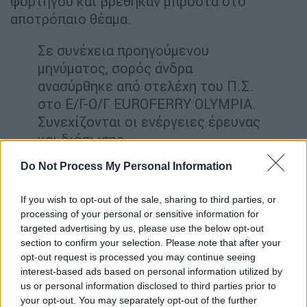
φορτηγού και βρέθηκαν μπροστά στο
αποτρόπαιο θέαμα.
Σε συνέχεια προηγούμενου
μηνύματος, σορός άνδρα
ανασύρθηκε από στελέχη του Π.Σ.
στο E/Γ-O/Γ EUROFERRY OLYMPIA.
Συνεχίζονται οι ενέργειες έρευνας
και διάσωσης.
— Πυροσβεστικό Σώμα
Do Not Process My Personal Information
(@pyrosvestiki)
February 20, 2022
If you wish to opt-out of the sale, sharing to third parties, or
processing of your personal or sensitive information for
Νωρίτερα, είχε
διασωθεί
ένας 21χρονος
targeted advertising by us, please use the below opt-out
Λευκορώσος, οδηγός φορτηγού με
section to confirm your selection. Please note that after your
λιθουανικές πινακίδες.
opt-out request is processed you may continue seeing
interest-based ads based on personal information utilized by
Οι έρευνες της ΕΜΑΚ στο πλοίο
us or personal information disclosed to third parties prior to
συνεχίζονται. Το Πυροσβεστικό Σώμα
your opt-out. You may separately opt-out of the further