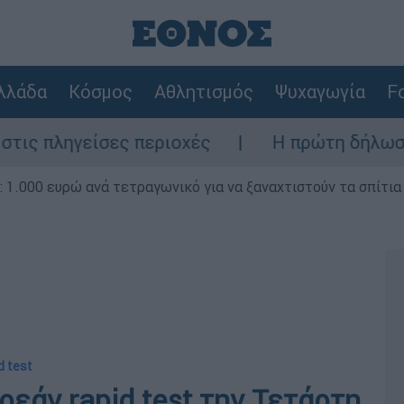
λλάδα
Κόσμος
Αθλητισμός
Ψυχαγωγία
Fo
ες περιοχές
Η πρώτη δήλωση της οικογέν
1.000 ευρώ ανά τετραγωνικό για να ξαναχτιστούν τα σπίτια
d test
ρεάν rapid test την Τετάρτη