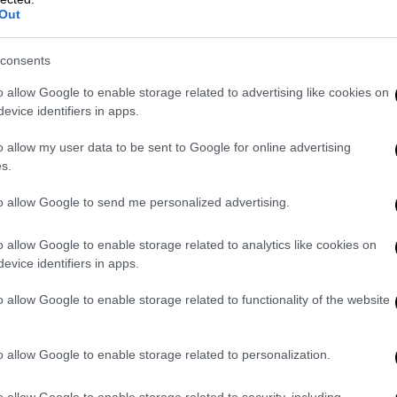
18:00
Out
υσα 1ου ΚΑΠΗ Αλεξιουπόλεως 27, 14:00-
consents
o allow Google to enable storage related to advertising like cookies on
 Ρίτσος, δίπλα στο Κολυμβητήριο του
evice identifiers in apps.
υ, 09:30-15:00
o allow my user data to be sent to Google for online advertising
Δημαρχείο), 09:00-15:00
s.
αραϊσκάκη 138 και Επαύλεως, 09:00-15:00
to allow Google to send me personalized advertising.
 Ιατρείο-Καλφοπούλειο Υγειονομικό
o allow Google to enable storage related to analytics like cookies on
τόπιν ραντεβού-2103626869, 210362869)
evice identifiers in apps.
o allow Google to enable storage related to functionality of the website
o allow Google to enable storage related to personalization.
o allow Google to enable storage related to security, including