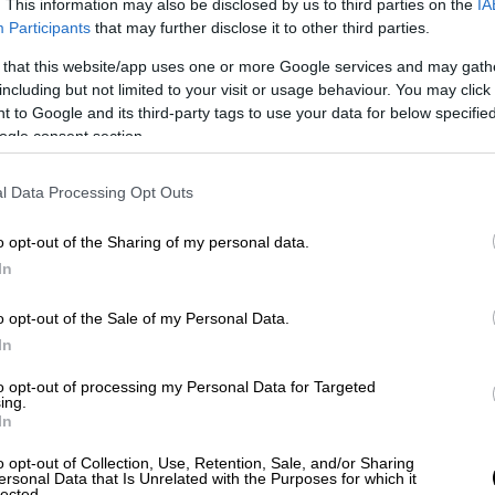
. This information may also be disclosed by us to third parties on the
IA
Participants
that may further disclose it to other third parties.
 that this website/app uses one or more Google services and may gath
id test
including but not limited to your visit or usage behaviour. You may click 
 to Google and its third-party tags to use your data for below specifi
 Κίμωνος και Παγκάλου, (απέναντι από την
ogle consent section.
00
l Data Processing Opt Outs
τιστικό κέντρο του Αγίου Στεφάνου, 09:30-
o opt-out of the Sharing of my personal data.
In
ρουσίου, Περικλέους 22, 09:30-15:00
o opt-out of the Sale of my Personal Data.
ίου Β' 12, 09:30-15:00
In
 Δημοτολογίου Αλίμου, 12:00-18:00
to opt-out of processing my Personal Data for Targeted
ing.
In
υφάδας, απέναντι από την Εκκλησία Αγίου
:30-15:00
o opt-out of Collection, Use, Retention, Sale, and/or Sharing
ersonal Data that Is Unrelated with the Purposes for which it
lected.