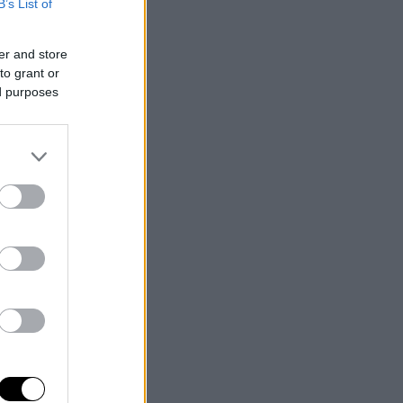
B’s List of
er and store
to grant or
ed purposes