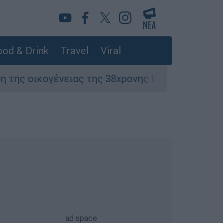
od & Drink
Travel
Viral
ειας της 38χρονης Βρετανίδας που δολοφονήθη