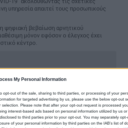
VID-19" ακολουθώντας τις σχετικές
ένη υπηρεσία απαιτεί τους προσωπικούς
 η ψηφιακή βεβαίωση αρνητικού
διαθέσιμη μόνον εφόσον ο έλεγχος έχει
στικό κέντρο.
μερα, 67 θάνατοι, 455
ocess My Personal Information
4ωρο
to opt-out of the sale, sharing to third parties, or processing of your per
formation for targeted advertising by us, please use the below opt-out s
r selection. Please note that after your opt-out request is processed y
Αττική, 1.900 σε Θεσσαλονίκη - Η
eing interest-based ads based on personal information utilized by us or
disclosed to third parties prior to your opt-out. You may separately opt-
losure of your personal information by third parties on the IAB’s list of