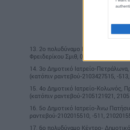
authenti
13. 2ο πολυδύναμο Κέντρο-Δημοτικό
Φρειδερίκου Σμιθ, 09:30-15:00 (κατό
14. 3ο Δημοτικό Ιατρείο-Πετράλωνα,
(κατόπιν ραντεβού-2103427515, -513
15. 4ο Δημοτικό Ιατρείο-Κολωνός, Πρ
(κατόπιν ραντεβού-2105121921, 2105
16. 5ο Δημοτικό Ιατρείο-Άνω Πατήσια
ραντεβού-2102015510, -511, 2102015
17. 6ο πολυδύναμο Κέντρο- Δημοτικό 