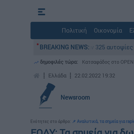
Πολιτική
Οικονομία
Ε
να» - Ολοκληρώθηκαν 325 αυτοψίες στις πληγείσ
BREAKING NEWS:
δημοφιλές τώρα:
Κατσαφάδος στο OPEN: 
┋
Ελλάδα
┋
22.02.2022 19:32
Newsroom
Ενότητες στο άρθρο:
📌 Αναλυτικά, τα σημεία για rapi
ΕΟΔΥ: Τα σημεία για δω