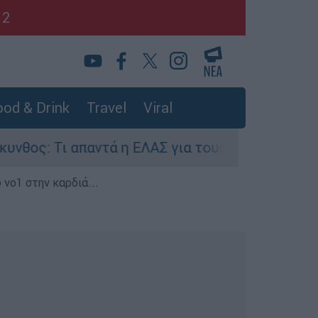
12
od & Drink
Travel
Viral
Τι απαντά η ΕΛΑΣ για τους 8 βιασμούς τουριστρι
 νο1 στην καρδιά...