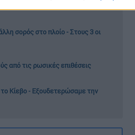
άλλη σορός στο πλοίο - Στους 3 οι
ύς από τις ρωσικές επιθέσεις
το Κίεβο - Εξουδετερώσαμε την