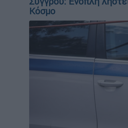
Συγγρού: Ένοπλη ληστε
Κόσμο