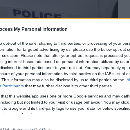
ocess My Personal Information
to opt-out of the sale, sharing to third parties, or processing of your per
formation for targeted advertising by us, please use the below opt-out s
 το ΕΘΝΟΣ στη Google
r selection. Please note that after your opt-out request is processed y
eing interest-based ads based on personal information utilized by us or
 σε υποκατάστημα
τράπεζας
, στη λεωφόρο
disclosed to third parties prior to your opt-out. You may separately opt-
.
losure of your personal information by third parties on the IAB’s list of
. This information may also be disclosed by us to third parties on the
IA
 08:30, ο δράστης, ο οποίος είχε καλυμμένα
Participants
that may further disclose it to other third parties.
, μόλις μπήκε στην τράπεζα έβγαλε όπλο
 that this website/app uses one or more Google services and may gath
. Αμέσως μετά αφαίρεσε χρηματικό ποσό
including but not limited to your visit or usage behaviour. You may click 
 to Google and its third-party tags to use your data for below specifi
ogle consent section.
g του ethnos.gr
l Data Processing Opt Outs