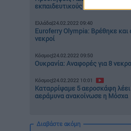
εκπαιδευτικούς
Ελλάδα
|
24.02.2022 09:40
Euroferry Olympia: Βρέθηκε και 
νεκροί
Κόσμος
|
24.02.2022 09:50
Ουκρανία: Αναφορές για 8 νεκρο
Κόσμος
|
24.02.2022 10:01
Καταρρίψαμε 5 αεροσκάφη λέει 
αεράμυνα ανακοίνωσε η Μόσχα
Διαβάστε ακόμη