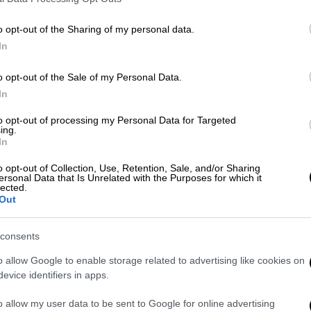
τοπισμό και τη σύλληψή του.
o opt-out of the Sharing of my personal data.
In
o opt-out of the Sale of my Personal Data.
σετούλες, σουβλάκια, παϊδάκια,
In
ές)
to opt-out of processing my Personal Data for Targeted
ing.
In
o opt-out of Collection, Use, Retention, Sale, and/or Sharing
ηλεφωνική επικοινωνία για την
ersonal Data that Is Unrelated with the Purposes for which it
lected.
Out
consents
ν εξουδετερωθεί τα μέσα αεράμυνας
o allow Google to enable storage related to advertising like cookies on
evice identifiers in apps.
o allow my user data to be sent to Google for online advertising