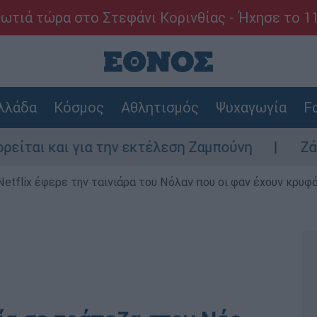
ωτιά τώρα στο Στεφάνι Κορινθίας - Ήχησε το 1
λλάδα
Κόσμος
Αθλητισμός
Ψυχαγωγία
Fo
αι για την εκτέλεση Ζαμπούνη
Ζάκυνθος: 
Netflix έφερε την ταινιάρα του Νόλαν που οι φαν έχουν κρυφό