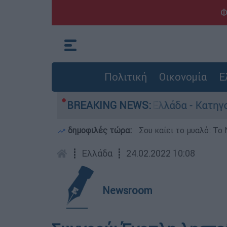
Φ
Πολιτική
Οικονομία
Ε
 ανθρωποκτονίες στην Ελλάδα - Κατηγορείται κ
BREAKING NEWS:
δημοφιλές τώρα:
Σου καίει το μυαλό: Το 
┋
Ελλάδα
┋
24.02.2022 10:08
Newsroom