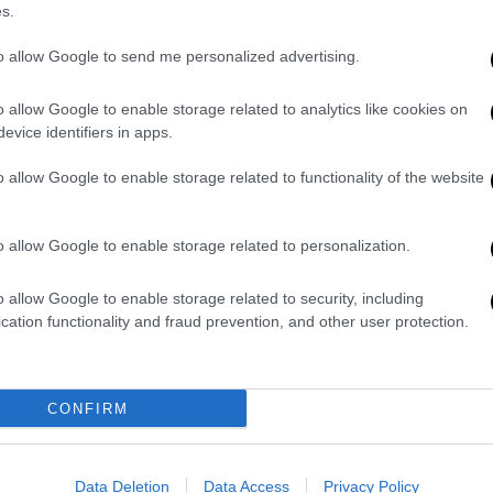
s.
πολέμου και κόσμος σε καταφύγια -
ι ΕΕ
to allow Google to send me personalized advertising.
o allow Google to enable storage related to analytics like cookies on
evice identifiers in apps.
ια το βαρέλι μετά την ρωσική επίθεση
o allow Google to enable storage related to functionality of the website
o allow Google to enable storage related to personalization.
χτυπήσαμε πόλεις στην Ουκρανία-
o allow Google to enable storage related to security, including
cation functionality and fraud prevention, and other user protection.
ρα να επιμένει στο αίτημα για εκλογές
CONFIRM
α πρώτα εύκολα 13 μόρια για
Data Deletion
Data Access
Privacy Policy