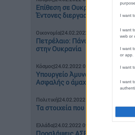
purpose
Επίθεση σε Ουκρανία: Σειρήνες 
Έντονες διεργασίες σε ΝΑΤΟ κα
I want 
I want t
Οικονομία
|
24.02.2022 08:44
web or d
Πετρέλαιο: Πάνω από 100 δολάρ
στην Ουκρανία
I want t
or app.
Κόσμος
|
24.02.2022 08:57
I want t
Υπουργείο Άμυνας Ρωσίας: Δεν 
Ασφαλής ο άμαχος πληθυσμός
I want t
authenti
Πολιτική
|
24.02.2022 09:00
Τα στοιχεία που κάνουν τον Τσίπ
Ελλάδα
|
24.02.2022 09:50
Προσλήψεις ΑΣΕΠ σε Παιδεία: Τ