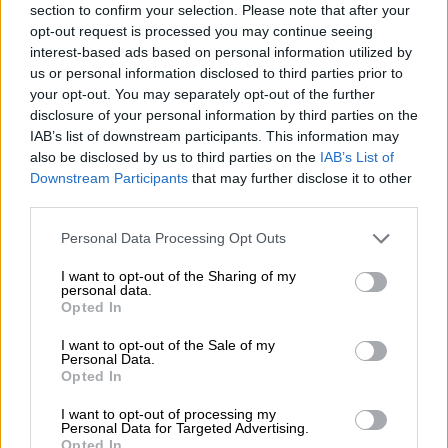
section to confirm your selection. Please note that after your
κλεισμένοι στα σπίτια τους, έχουν
opt-out request is processed you may continue seeing
ελάχιστες επιλογές δραστηριοτήτων και το
interest-based ads based on personal information utilized by
Boccia είναι ένα τόσο ευχάριστο άθλημα και
us or personal information disclosed to third parties prior to
your opt-out. You may separately opt-out of the further
διασκεδαστικό, διέξοδος για άτομα που
disclosure of your personal information by third parties on the
μοιάζει να μην έχουν διαφυγή».
IAB’s list of downstream participants. This information may
also be disclosed by us to third parties on the
IAB’s List of
Το ταξίδι που ξεκίνησε το 2007 και το
Downstream Participants
that may further disclose it to other
κουβάρι που...ξεμπλέχτηκε
third parties.
Please note that this website/app uses one or more Google
Στο μεταξύ, παράλληλα με τις σπουδές της
Personal Data Processing Opt Outs
services and may gather and store information including but
στην αρχιτεκτονική, η κ. Καστρινάκη, όχι
not limited to your visit or usage behaviour. You may click to
I want to opt-out of the Sharing of my
μόνο συνέχισε το εθελοντικό της έργο, αλλά
personal data.
grant or deny consent to Google and its third-party tags to
Opted In
διευρύνοντας τους ορίζοντές της πάνω στο
use your data for below specified purposes in below Google
consent section.
κομμάτι αυτό, ανακάλυπτε ολοένα και πιο
I want to opt-out of the Sale of my
Personal Data.
έντονα ότι η ειδική αγωγή είναι το πεδίο με
Opted In
το οποίο θέλει να ασχοληθεί. «Διαπίστωνα
I want to opt-out of processing my
ότι αυτό το κομμάτι με τραβάει, το νιώθω
Personal Data for Targeted Advertising.
οικείο, είναι σαν το σπίτι μου» λέει και
Opted In