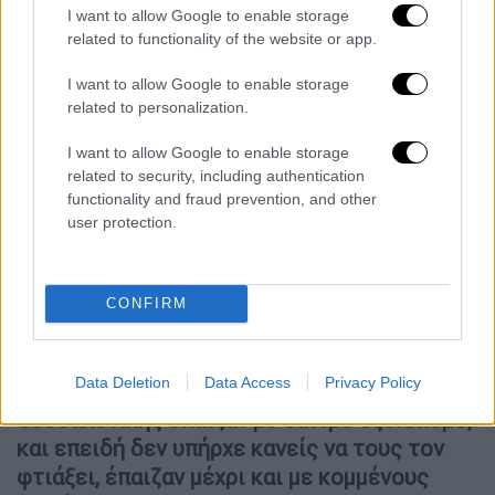
προπονούνται με τη δική μου εμπλοκή στον
I want to allow Google to enable storage
αθλητικό σύλλογο "Αετοί Θεσσαλονίκης"».
related to functionality of the website or app.
Τρία χρόνια αργότερα, δηλαδή το 2007,
I want to allow Google to enable storage
related to personalization.
ζητήθηκε από την 37χρονη να συνοδέψει τη
συναθλήτριά της Μέλπω ως φροντίστριά
I want to allow Google to enable storage
της στο δωμάτιο -τότε έπαιζε με άλλον
related to security, including authentication
συναθλητή- στους πανελλήνιους αγώνες
functionality and fraud prevention, and other
user protection.
στην Αθήνα.
Έτσι, «είχα την ευκαιρία να δω από πολύ
κοντά πως παίζεται το άθλημα και ως
CONFIRM
αρχιτέκτονας καταλάβαινα τις διαφορές
στον εξοπλισμό των αθλητών που συνόδευα
Data Deletion
Data Access
Privacy Policy
και αυτών της Αθήνας. «
Οι αθλητές της
Θεσσαλονίκης έπαιζαν με οικτρό εξοπλισμό,
και επειδή δεν υπήρχε κανείς να τους τον
φτιάξει, έπαιζαν μέχρι και με κομμένους