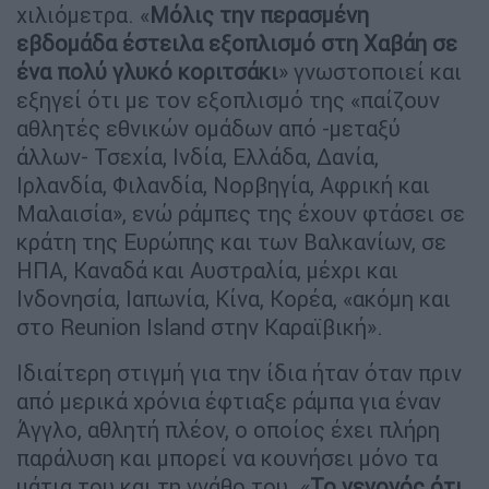
χιλιόμετρα. «
Μόλις την περασμένη
εβδομάδα έστειλα εξοπλισμό στη Χαβάη σε
ένα πολύ γλυκό κοριτσάκι
» γνωστοποιεί και
εξηγεί ότι με τον εξοπλισμό της «παίζουν
αθλητές εθνικών ομάδων από -μεταξύ
άλλων- Τσεχία, Ινδία, Ελλάδα, Δανία,
Ιρλανδία, Φιλανδία, Νορβηγία, Αφρική και
Μαλαισία», ενώ ράμπες της έχουν φτάσει σε
κράτη της Ευρώπης και των Βαλκανίων, σε
ΗΠΑ, Καναδά και Αυστραλία, μέχρι και
Ινδονησία, Ιαπωνία, Κίνα, Κορέα, «ακόμη και
στο Reunion Island στην Καραϊβική».
Ιδιαίτερη στιγμή για την ίδια ήταν όταν πριν
από μερικά χρόνια έφτιαξε ράμπα για έναν
Άγγλο, αθλητή πλέον, ο οποίος έχει πλήρη
παράλυση και μπορεί να κουνήσει μόνο τα
μάτια του και τη γνάθο του. «
Το γεγονός ότι