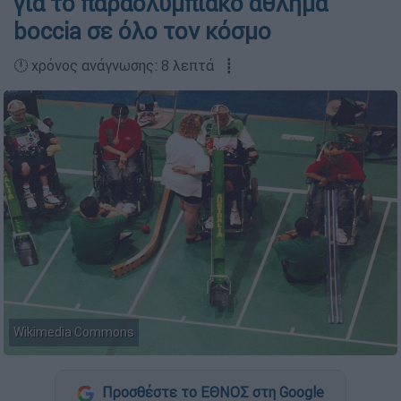
για το παραολυμπιακό άθλημα
boccia σε όλο τον κόσμο
🕛 χρόνος ανάγνωσης: 8 λεπτά ┋
Wikimedia Commons
Προσθέστε το ΕΘΝΟΣ στη Google