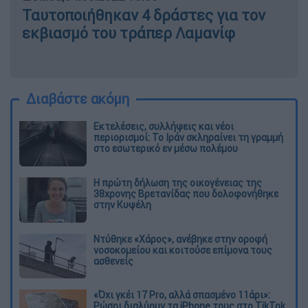
Ταυτοποιήθηκαν 4 δράστες για τον
εκβιασμό του τράπερ Λαμανίφ
Διαβάστε ακόμη
Εκτελέσεις, συλλήψεις και νέοι
περιορισμοί: Το Ιράν σκληραίνει τη γραμμή
στο εσωτερικό εν μέσω πολέμου
Η πρώτη δήλωση της οικογένειας της
38χρονης Βρετανίδας που δολοφονήθηκε
στην Κυψέλη
Ντύθηκε «Χάρος», ανέβηκε στην οροφή
νοσοκομείου και κοιτούσε επίμονα τους
ασθενείς
«Όχι γκέι 17 Pro, αλλά σπασμένο 11άρι»:
Ρώσοι διαλύουν τα iPhone τους στο TikTok