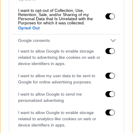
προσθέτει ότι «όλα τα χρόνια, που αυτοί οι
I want to opt-out of Collection, Use,
δύο τομείς βάδιζαν παράλληλα στη ζωή μου,
Retention, Sale, and/or Sharing of my
Personal Data that Is Unrelated with the
πάντα έψαχνα τρόπο να τους συνδυάσω.
Purposes for which it was collected.
Opted Out
Παρότι το εγχείρημα έμοιαζε με άλυτο
γρίφο, ωστόσο τελικά κατάφερα να
Google consents
ξεμπλέξω το κουβάρι και να πετύχω την
I want to allow Google to enable storage
ενασχόλησή μου πάνω στον τομέα που με
related to advertising like cookies on web or
εκφράζει και με γεμίζει
».
device identifiers in apps.
Η πρώτη της επαφή με το Βoccia έγινε στην
I want to allow my user data to be sent to
Παραολυμπιάδα του 2004 στην Αθήνα, όταν η
Google for online advertising purposes.
κ. Καστρινάκη συνόδεψε την 62χρονη
I want to allow Google to send me
συναθλήτριά της Μέλπω στην Αθήνα για να
personalized advertising.
παρακολουθήσουν αγώνες για πέντε ημέρες.
«Μετά από αυτή την επαφή μας με το boccia,
I want to allow Google to enable storage
related to analytics like cookies on web or
τα παιδιά που συμμετείχαμε στην αποστολή,
device identifiers in apps.
άρχισαν να παίζουν στη
Θεσσαλονίκη
και να