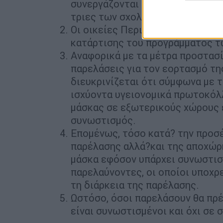
συνεργάζονται με τους βοηθούς 
τριες των σχολικών μονάδων.
Οι οικείες Περιφερειακές και Δ
κατάρτισης του προγράμματος τ
Αναφορικά με τα μέτρα προστασί
παρελάσεις για τον εορτασμό τη
διευκρινίζεται ότι σύμφωνα με 
ισχύοντα υγειονομικά πρωτοκόλλ
μάσκας σε εξωτερικούς χώρους 
συνωστισμός.
Επομένως, τόσο κατά? την προσέ
παρέλασης αλλά?και της αποχώρη
μάσκα εφόσον υπάρχει συνωστισ
παρελαύνοντες, οι οποίοι υποχρ
τη διάρκεια της παρέλασης.
Ωστόσο, όσοι παρελάσουν θα πρέ
είναι συνωστισμένοι και όχι σε 