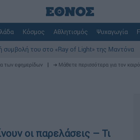
λάδα
Κόσμος
Αθλητισμός
Ψυχαγωγία
F
ου στο «Ray of Light» της Μαντόνα
Φωτιά 
δα των εφημερίδων
|
➔ Μάθετε περισσότερα για τον καιρό
νουν οι παρελάσεις – Τι