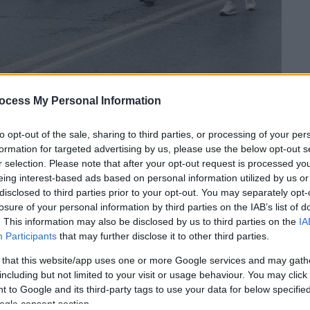
ocess My Personal Information
 το ΕΘΝΟΣ στη Google
to opt-out of the sale, sharing to third parties, or processing of your per
formation for targeted advertising by us, please use the below opt-out s
 όλες τις σχολικές μονάδες της
r selection. Please note that after your opt-out request is processed y
eing interest-based ads based on personal information utilized by us or
Εκπαίδευσης
εκδηλώσεις για την επέτειο
disclosed to third parties prior to your opt-out. You may separately opt-
υ
.
losure of your personal information by third parties on the IAB’s list of
. This information may also be disclosed by us to third parties on the
IA
ατοποιηθούν στις τάξεις και θα έχουν
Participants
that may further disclose it to other third parties.
ν ωρών, ενώ οι γονείς θα ενημερωθούν από
 that this website/app uses one or more Google services and may gath
 ώρα αποχώρησης των παιδιών τους.
including but not limited to your visit or usage behaviour. You may click 
του
υπουργείου Παιδείας
οι μαθητές, που
 to Google and its third-party tags to use your data for below specifi
μμα
, συμμετέχουν στις εκδηλώσεις του
ogle consent section.