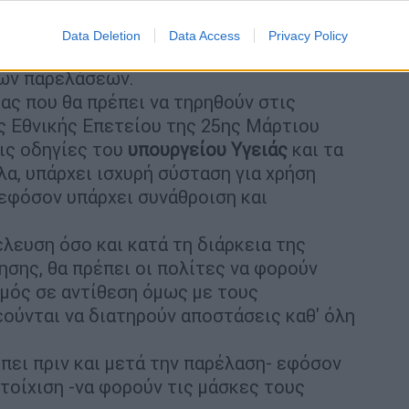
τους και με τους συνοδούς καθηγητές/
Data Deletion
Data Access
Privacy Policy
ημοτικές αρχές έχουν την ευθύνη
ων παρελάσεων.
ας που θα πρέπει να τηρηθούν στις
ς Εθνικής Επετείου της 25ης Μάρτιου
τις οδηγίες του
υπουργείου Υγειάς
και τα
α, υπάρχει ισχυρή σύσταση για χρήση
εφόσον υπάρχει συνάθροιση και
λευση όσο και κατά τη διάρκεια της
σης, θα πρέπει οι πολίτες να φορούν
μός σε αντίθεση όμως με τους
εούνται να διατηρούν αποστάσεις καθ' όλη
πει πριν και μετά την παρέλαση- εφόσον
στοίχιση -να φορούν τις μάσκες τους