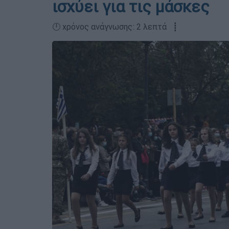
ισχύει για τις μάσκες
🕛 χρόνος ανάγνωσης: 2 λεπτά ┋