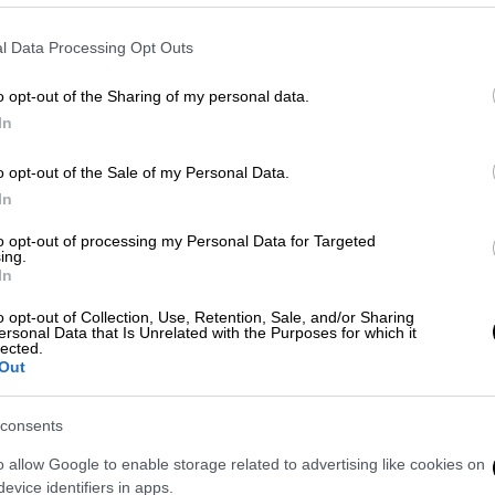
ου μαθητές.
l Data Processing Opt Outs
μένου και του Συλλόγου Διδασκόντων
εμόνες για την ώρα αποχώρησης των μαθητών
o opt-out of the Sharing of my personal data.
μαίας από τον Διευθυντή των Δημοτικών
In
ματοποιηθεί παρουσία εκπροσώπων των
ων διευθύνσεων σπουδών υπουργείου
o opt-out of the Sale of my Personal Data.
νάδες Δευτεροβάθμιας Εκπαίδευσης κατά την
In
ταστικές εκδηλώσεις, ανά τμήμα και έχουν
to opt-out of processing my Personal Data for Targeted
ών ωρών.
ing.
In
o opt-out of Collection, Use, Retention, Sale, and/or Sharing
ersonal Data that Is Unrelated with the Purposes for which it
lected.
Out
ο Χαλάνδρι και σύλληψη ενός ατόμου
consents
σση
o allow Google to enable storage related to advertising like cookies on
evice identifiers in apps.