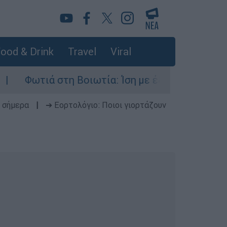
ood & Drink
Travel
Viral
στη Βοιωτία: Ίση με έξι ατομικές βόμβες της Χ
 σήμερα
|
➔ Εορτολόγιο: Ποιοι γιορτάζουν