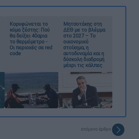
Κορυφώνεται το
Μητσοτάκης στη
κύμα ζέστης: Πού
ΔΕΘ με το βλέμμα
θα δείξει 40αρια
στο 2027 – Το
το θερμόμετρο -
οικονομικό
Οι περιοχές σε red
στοίχημα, η
code
αυτοδυναμία και η
δύσκολη διαδρομή
μέχρι τις κάλπες
επόμενο άρθρο