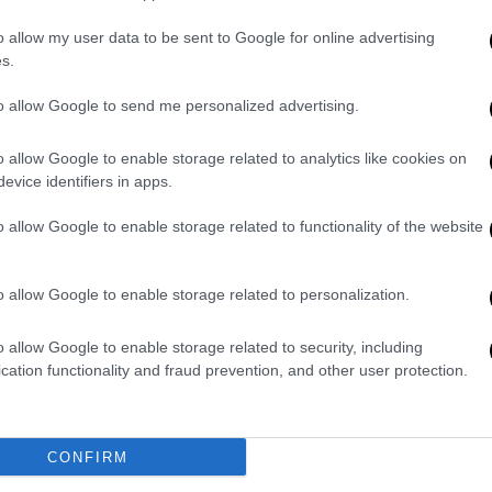
ακό στον εαυτό της»: Νέα μαρτυρία
o allow my user data to be sent to Google for online advertising
s.
to allow Google to send me personalized advertising.
 σας πήρε από κοντά μας» - Η ανάρτηση
o allow Google to enable storage related to analytics like cookies on
ιδιών
evice identifiers in apps.
o allow Google to enable storage related to functionality of the website
o allow Google to enable storage related to personalization.
τοποιηθούν σύμφωνα με τις ισχύουσες
o allow Google to enable storage related to security, including
δημόσιας υγείας στο πλαίσιο των μέτρων
cation functionality and fraud prevention, and other user protection.
ση του κινδύνου διασποράς του
κορονοϊoύ
ουν ως εξής:
CONFIRM
ς παρέλασης οι συντονιστές παρελάσεων