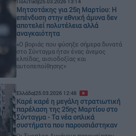
Πολιτική
|
25.03.2026 13:14
Μητσοτάκης για 25η Μαρτίου: Η
επένδυση στην εθνική άμυνα δεν
αποτελεί πολυτέλεια αλλά
αναγκαιότητα
«Ο βοριάς που φύσηξε σήμερα δυνατά
στο Σύνταγμα ήταν ένας άνεμος
ελπίδας, αισιοδοξίας και
αυτοπεποίθησης»
Ελλάδα
|
25.03.2026 12:48
Καρέ καρέ η μεγάλη στρατιωτική
παρέλαση της 25ης Μαρτίου στο
Σύνταγμα - Τα νέα οπλικά
συστήματα που παρουσιάστηκαν
Οι Ένοπλες Δυνάμεις παρουσίασαν