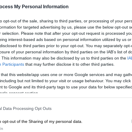
φόντο την Ακρόπολη
ocess My Personal Information
Τα εναέρια μέσα της Πολεμικής
to opt-out of the sale, sharing to third parties, or processing of your per
Αεροπορίας «έσκισαν» τους αιθέρες
formation for targeted advertising by us, please use the below opt-out s
r selection. Please note that after your opt-out request is processed y
eing interest-based ads based on personal information utilized by us or
disclosed to third parties prior to your opt-out. You may separately opt-
losure of your personal information by third parties on the IAB’s list of
Πολιτική
|
25.03.2026 15:23
. This information may also be disclosed by us to third parties on the
IA
Μήνυμα ενότητας και ευθύνης
Participants
that may further disclose it to other third parties.
απηύθυνε ο Κωνσταντίνος
 that this website/app uses one or more Google services and may gath
Τασούλας
including but not limited to your visit or usage behaviour. You may click 
«Όταν η κατακτημένη και
 to Google and its third-party tags to use your data for below specifi
ogle consent section.
κατοχυρωμένη ελευθερία μας,
συνεπάγεται ακόμη περισσότερο,
μέσα σε έναν κόσμο ο οποίος είναι
l Data Processing Opt Outs
πολλαπλά ταραγμένος και αβέβαιος,
o opt-out of the Sharing of my personal data.
ενότητα και υπευθυνότητα»
In