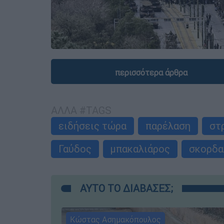
περισσότερα άρθρα
ΑΛΛΑ #TAGS
ειδήσεις τώρα
παρέλαση
στ
Γαύδος
μπακαλιάρος
σκορδα
ΑΥΤΟ ΤΟ ΔΙΑΒΑΣΕΣ;
Κώστας Ασημακόπουλος