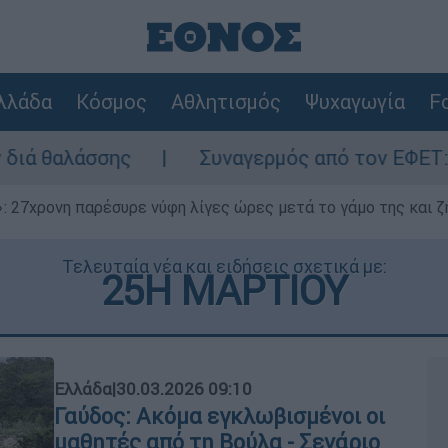
λλάδα
Κόσμος
Αθλητισμός
Ψυχαγωγία
Fo
Συναγερμός από τον ΕΦΕΤ: Ανακαλείται γνω
 27χρονη παρέσυρε νύφη λίγες ώρες μετά το γάμο της και ζη
Τελευταία νέα και ειδήσεις σχετικά με:
25Η ΜΑΡΤΙΟΥ
Ελλάδα
|
30.03.2026 09:10
Γαύδος: Ακόμα εγκλωβισμένοι οι
μαθητές από τη Βούλα - Σενάριο