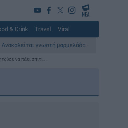
od & Drink
Travel
Viral
στή μαρμελάδα - Κίνδυνος θραύσης στη συσκευα
τούσε να πάει σπίτι...