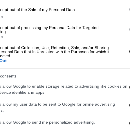
o opt-out of the Sale of my Personal Data.
In
Με
Ελλάδα
|
25.03.2026 14:26
Μ
to opt-out of processing my Personal Data for Targeted
Η Θεσσαλονίκη τίμησε την 25η
ing.
0
In
Μαρτίου: Πλήθος κόσμου στη
μαθητική παρέλαση
o opt-out of Collection, Use, Retention, Sale, and/or Sharing
ersonal Data that Is Unrelated with the Purposes for which it
lected.
Με λαμπρότητα και παλμό
Out
ΑΠ
Κ
consents
Ι
o allow Google to enable storage related to advertising like cookies on
evice identifiers in apps.
Πολιτική
|
25.03.2026 14:00
o allow my user data to be sent to Google for online advertising
Ανδρουλάκης για 25η Μαρτίου:
s.
Χρέος μας να διατηρήσουμε τις
ΑΠ
to allow Google to send me personalized advertising.
αρχές όσων θυσιάστηκαν για την
Φ