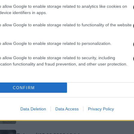
πατρίδα
κ
o allow Google to enable storage related to analytics like cookies on
«Για μια Ελλάδα με ισχυρούς θεσμούς
evice identifiers in apps.
και ποιοτική δημοκρατία»
o allow Google to enable storage related to functionality of the website
ΑΠ
o allow Google to enable storage related to personalization.
Ι
κ
Ελλάδα
|
25.03.2026 13:25
o allow Google to enable storage related to security, including
α
«Όπου υπάρχουν Άγγελοι»: Η
cation functionality and fraud prevention, and other user protection.
Γαύδος «άδειασε» από παιδιά και
στο νησί παρέλασαν μαθητές από
σχολεία της Αττικής
Κε
CONFIRM
«Η Ελλάδα δεν είναι μόνο οι πόλεις,
Κ
οι οθόνες και η καθημερινή μας
0
άνεση»
Data Deletion
Data Access
Privacy Policy