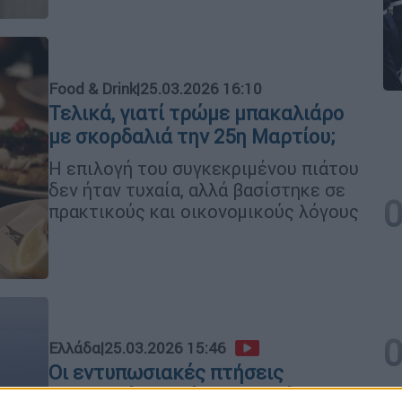
Food & Drink
|
25.03.2026 16:10
Τελικά, γιατί τρώμε μπακαλιάρο
με σκορδαλιά την 25η Μαρτίου;
Η επιλογή του συγκεκριμένου πιάτου
δεν ήταν τυχαία, αλλά βασίστηκε σε
πρακτικούς και οικονομικούς λόγους
Ελλάδα
|
25.03.2026 15:46
Οι εντυπωσιακές πτήσεις
μαχητικών και άλλων εναέριων με