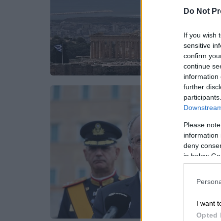
Do Not Pr
If you wish 
sensitive in
confirm you
continue se
information 
further disc
participants
Downstream 
Please note
information 
deny consent
in below Go
Persona
I want t
Opted 