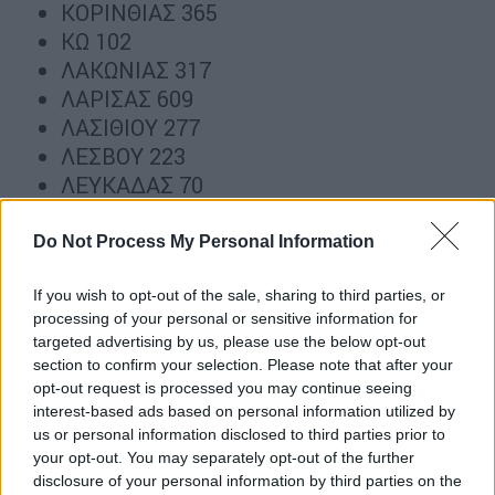
ΚΟΡΙΝΘΙΑΣ 365
ΚΩ 102
ΛΑΚΩΝΙΑΣ 317
ΛΑΡΙΣΑΣ 609
ΛΑΣΙΘΙΟΥ 277
ΛΕΣΒΟΥ 223
ΛΕΥΚΑΔΑΣ 70
ΛΗΜΝΟΥ 34
ΜΑΓΝΗΣΙΑΣ 419
Do Not Process My Personal Information
ΜΕΣΣΗΝΙΑΣ 431
ΜΗΛΟΥ 17
If you wish to opt-out of the sale, sharing to third parties, or
processing of your personal or sensitive information for
ΜΥΚΟΝΟΥ 15
targeted advertising by us, please use the below opt-out
ΝΑΞΟΥ 87
section to confirm your selection. Please note that after your
ΝΗΣΩΝ 205
opt-out request is processed you may continue seeing
ΝΟΤΙΟΥ ΤΟΜΕΑ ΑΘΗΝΩΝ 1281
interest-based ads based on personal information utilized by
us or personal information disclosed to third parties prior to
ΞΑΝΘΗΣ 172
your opt-out. You may separately opt-out of the further
ΠΑΡΟΥ 60
disclosure of your personal information by third parties on the