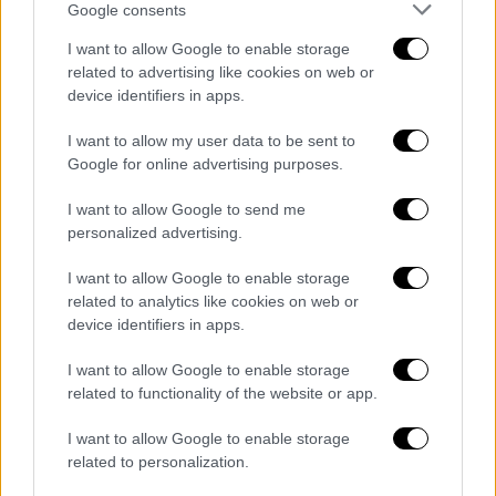
Google consents
ΧΙΟΥ 162
I want to allow Google to enable storage
ΥΠΟ ΔΙΕΡΕΥΝΗΣΗ 659
related to advertising like cookies on web or
device identifiers in apps.
ΔΙΑΒΑΣΤΕ ΕΠΙΣΗΣ
I want to allow my user data to be sent to
Google for online advertising purposes.
Ελλάδα
|
28.03.2022 15:46
Επίθεση με μαχαίρι δέχθηκε
I want to allow Google to send me
29χρονος από 17χρονο - Η σχέση του
personalized advertising.
θύματος με τη σύντροφο του
I want to allow Google to enable storage
ανήλικου
related to analytics like cookies on web or
device identifiers in apps.
Κόσμος
|
28.03.2022 15:06
I want to allow Google to enable storage
Αναβολή για την Τρίτη στις
related to functionality of the website or app.
διαπραγματεύσεις Κιέβου και
Μόσχας στην Κωνσταντινούπολη -
I want to allow Google to enable storage
Δίχως τέλος οι καταστροφές από τον
related to personalization.