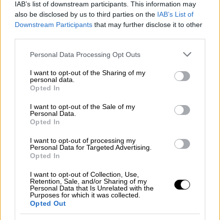
ΠΕΙΡΑΙΩΣ 1176
IAB’s list of downstream participants. This information may
ΠΕΛΛΑΣ 278
also be disclosed by us to third parties on the
IAB’s List of
Downstream Participants
that may further disclose it to other
ΠΙΕΡΙΑΣ 200
third parties.
ΠΡΕΒΕΖΑΣ 130
ΡΕΘΥΜΝΟΥ 209
Please note that this website/app uses one or more Google
Personal Data Processing Opt Outs
services and may gather and store information including but
ΡΟΔΟΠΗΣ 140
not limited to your visit or usage behaviour. You may click to
I want to opt-out of the Sharing of my
ΡΟΔΟΥ 215
personal data.
grant or deny consent to Google and its third-party tags to
Opted In
ΣΑΜΟΥ 69
use your data for below specified purposes in below Google
ΣΕΡΡΩΝ 382
consent section.
I want to opt-out of the Sale of my
Personal Data.
ΣΠΟΡΑΔΩΝ 38
Opted In
ΣΥΡΟΥ 161
I want to opt-out of processing my
ΤΗΝΟΥ 32
Personal Data for Targeted Advertising.
ΤΡΙΚΑΛΩΝ 271
Opted In
ΦΘΙΩΤΙΔΑΣ 445
I want to opt-out of Collection, Use,
ΦΛΩΡΙΝΑΣ 113
Retention, Sale, and/or Sharing of my
Personal Data that Is Unrelated with the
ΦΩΚΙΔΑΣ 73
Purposes for which it was collected.
Opted Out
ΧΑΛΚΙΔΙΚΗΣ 197
ΧΑΝΙΩΝ 510