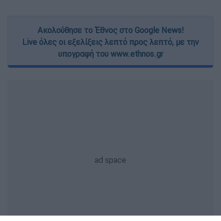
Ακολούθησε το Έθνος στο Google News!
Live όλες οι εξελίξεις λεπτό προς λεπτό, με την
υπογραφή του www.ethnos.gr