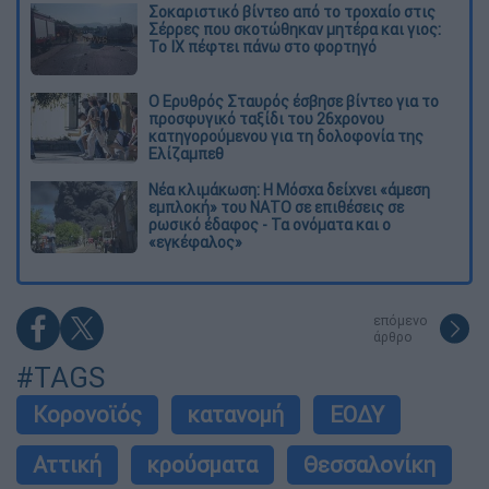
Σοκαριστικό βίντεο από το τροχαίο στις
Σέρρες που σκοτώθηκαν μητέρα και γιος:
Το ΙΧ πέφτει πάνω στο φορτηγό
Ο Ερυθρός Σταυρός έσβησε βίντεο για το
προσφυγικό ταξίδι του 26χρονου
κατηγορούμενου για τη δολοφονία της
Ελίζαμπεθ
Νέα κλιμάκωση: Η Μόσχα δείχνει «άμεση
εμπλοκή» του ΝΑΤΟ σε επιθέσεις σε
ρωσικό έδαφος - Τα ονόματα και ο
«εγκέφαλος»
επόμενο
άρθρο
#TAGS
Κορονοϊός
κατανομή
ΕΟΔΥ
Αττική
κρούσματα
Θεσσαλονίκη