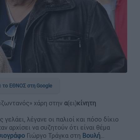
 το ΕΘΝΟΣ στη Google
«ζωντανός» χάρη στην
α
(ει)
κίνητη
 γελάει, λέγανε οι παλιοί και πόσο δίκιο
χαν αρχίσει να συζητούν ότι είναι θέμα
σιογράφο
Γιώργο Τράγκα στη
Βουλή
…