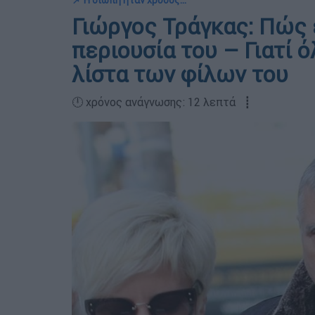
📌 Η σιωπή ήταν χρυσός...
Γιώργος Τράγκας: Πώς 
περιουσία του – Γιατί ό
λίστα των φίλων του
🕛 χρόνος ανάγνωσης: 12 λεπτά ┋