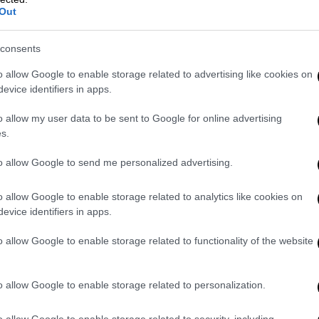
βατό του προκάλεσε ξανά κραυγές και
Out
του στοιχεία, τα οποία οι κακόπιστοι και
 μην δούνε κάποιον να προκόβει τον
consents
τυπωσίασαν ακόμα και τους ανθρώπους που
o allow Google to enable storage related to advertising like cookies on
evice identifiers in apps.
ανχάταν!
o allow my user data to be sent to Google for online advertising
s.
φος που μετεξελίχτηκε σε εκδότη και
to allow Google to send me personalized advertising.
οχή του – βγάλτε στυλό και πάρτε χαρτί κι
o allow Google to enable storage related to analytics like cookies on
ότημα Eden Star, στο
Μόντε Κάρλο
πλάι στο
evice identifiers in apps.
mpic Tower
, γείτονας με την Οικογένεια
o allow Google to enable storage related to functionality of the website
ε ο Αριστοτέλης Ωνάσης στο Νο 641 της 5ης
. Το διαμέρισμα βρίσκεται στον 28ο όροφο
o allow Google to enable storage related to personalization.
040.000 ευρώ!
o allow Google to enable storage related to security, including