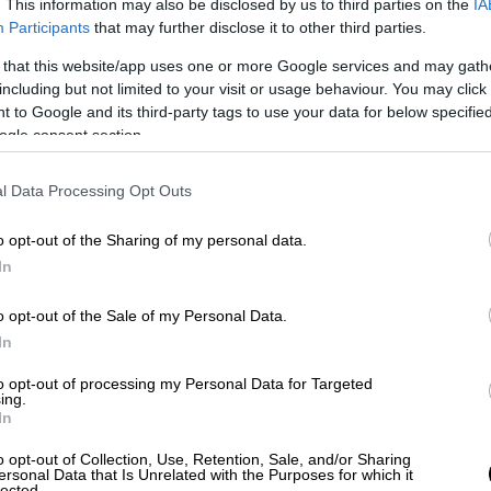
. This information may also be disclosed by us to third parties on the
IA
Participants
that may further disclose it to other third parties.
διόχειρη διαθήκη του - Σε ποιους
 that this website/app uses one or more Google services and may gath
including but not limited to your visit or usage behaviour. You may click 
 to Google and its third-party tags to use your data for below specifi
ogle consent section.
ερα της προστάτιδας του Πυροβολικού, της
l Data Processing Opt Outs
αν βόμβα: Ο Γιώργος Τράγκας εισήχθη
o opt-out of the Sharing of my personal data.
α
με συμπτώματα κορονοϊού!
In
σε όλα), ο 72χρονος δημοσιογράφος πάλεψε
τα της Τρίτης 14 Δεκεμβρίου, ο Γιώργος
o opt-out of the Sale of my Personal Data.
Οι δικοί του γνώριζαν ότι ο βετεράνος
In
ενα νοσήματα με πιο ύπουλο τον
to opt-out of processing my Personal Data for Targeted
ρούσε χρόνια. Οι καθημερινές ενέσεις
ing.
In
ρούς του, κροκοδείλια δάκρυα από τους
o opt-out of Collection, Use, Retention, Sale, and/or Sharing
ersonal Data that Is Unrelated with the Purposes for which it
ωλείας από τους δικούς του, ο Γιώργος
lected.