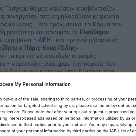
ο Τράγκας θα μας χαλάσει», κουβέντιαζαν
τα συνεργεία», στα χαμηλοτάβανα καφενεία
ος κύκλους… Και πραγματικά, το Κόμμα του
δή ρεπόρτερ και σόουμαν, οι
Ελεύθεροι
ιν ακριβύνει η
ΔΕΗ
- και προτού ο βασιλιάς
«
Ζήτω ο Πάρις Κουρτζίδης
»…
ύτητα και τις ελικοειδείς στροφές
μα – κορονοϊός ανέκαμψε την πορεία των
Κοινή Γνώμη σαν καταρράκτης ξέσπασε στα
ων Ανθρώπων.
ocess My Personal Information
to opt-out of the sale, sharing to third parties, or processing of your per
formation for targeted advertising by us, please use the below opt-out s
r selection. Please note that after your opt-out request is processed y
» - Τι έλεγε ο Γιώργος Τράγκας όταν
eing interest-based ads based on personal information utilized by us or
disclosed to third parties prior to your opt-out. You may separately opt-
losure of your personal information by third parties on the IAB’s list of