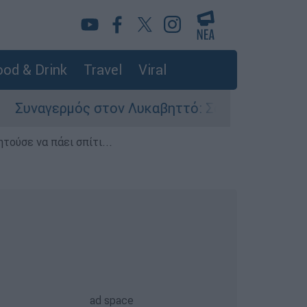
od & Drink
Travel
Viral
ν Λυκαβηττό: Σορός σε προχωρημένη σήψη εντο
τούσε να πάει σπίτι...