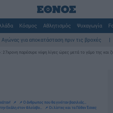
λλάδα
Κόσμος
Αθλητισμός
Ψυχαγωγία
Fo
ατάσταση πριν τις βροχές
Συναγερμός στο
 27χρονη παρέσυρε νύφη λίγες ώρες μετά το γάμο της και ζη
χάταν!
📌
📌 Ο άνθρωπος που θα γινόταν βασιλιάς...
την Εκάλη στον Φλοίσβο...
📌 Οι λίστες και τα Πόθεν Έσχες