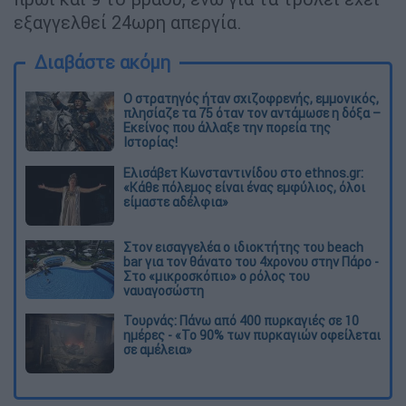
εξαγγελθεί 24ωρη απεργία.
Διαβάστε ακόμη
O στρατηγός ήταν σχιζοφρενής, εμμονικός,
πλησίαζε τα 75 όταν τον αντάμωσε η δόξα –
Εκείνος που άλλαξε την πορεία της
Ιστορίας!
Ελισάβετ Κωνσταντινίδου στο ethnos.gr:
«Κάθε πόλεμος είναι ένας εμφύλιος, όλοι
είμαστε αδέλφια»
Στον εισαγγελέα ο ιδιοκτήτης του beach
bar για τον θάνατο του 4χρονου στην Πάρο -
Στο «μικροσκόπιο» ο ρόλος του
ναυαγοσώστη
Τουρνάς: Πάνω από 400 πυρκαγιές σε 10
ημέρες - «Το 90% των πυρκαγιών οφείλεται
σε αμέλεια»