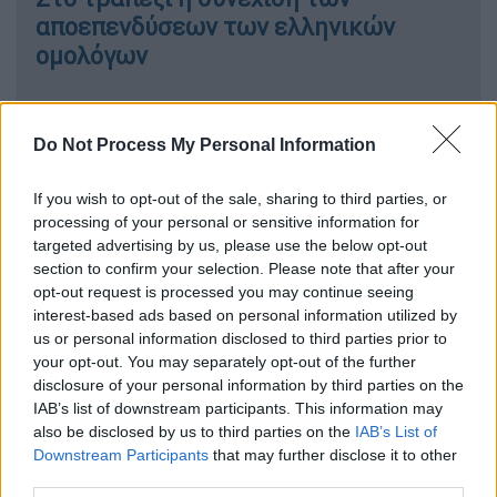
αποεπενδύσεων των ελληνικών
ομολόγων
Κόσμος
|
05.04.2022 21:29
Νέα τραγωδία στη Μεσόγειο με 90
Do Not Process My Personal Information
νεκρούς
If you wish to opt-out of the sale, sharing to third parties, or
processing of your personal or sensitive information for
targeted advertising by us, please use the below opt-out
section to confirm your selection. Please note that after your
Το
Συνδικάτο Εργαζομένων ΟΑΣΑ
που
opt-out request is processed you may continue seeing
εκπροσωπεί τους εργαζομένους στα
interest-based ads based on personal information utilized by
us or personal information disclosed to third parties prior to
λεωφορεία με δελτίο τύπου του ενημέρωσε
your opt-out. You may separately opt-out of the further
ότι τα αστικά λεωφορεία της Αθήνας θα
disclosure of your personal information by third parties on the
κυκλοφορήσουν μεταξύ 09.00 και 21.00.
IAB’s list of downstream participants. This information may
Παρόλα αυτά εργαζόμενοι στην εταιρία
also be disclosed by us to third parties on the
IAB’s List of
επισημαίνουν ότι η θητεία του προεδρείου
Downstream Participants
that may further disclose it to other
third parties.
του μεγαλύτερου πρωτοβάθμιου συνδικάτου