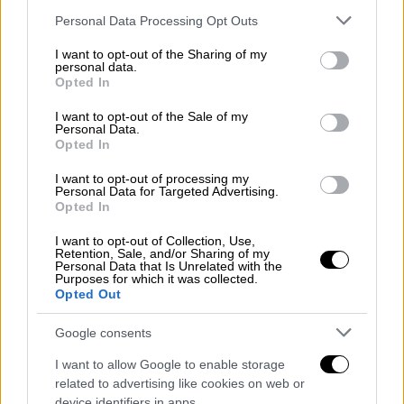
στη χώρα (καθώς εκπροσωπεί πάνω από
Please note that this website/app uses one or more Google
Personal Data Processing Opt Outs
services and may gather and store information including but
4.500 εργαζομένους) έχει λήξει χωρίς να
not limited to your visit or usage behaviour. You may click to
I want to opt-out of the Sharing of my
έχει δοθεί νέα παράταση όπως συνέβαινε
personal data.
grant or deny consent to Google and its third-party tags to
Opted In
την περίοδο των περιοριστικών μέτρων για
use your data for below specified purposes in below Google
τον
κορονoϊό
και χωρίς να έχουν γίνει
consent section.
I want to opt-out of the Sale of my
Personal Data.
εκλογές προκειμένου να αναδειχθεί νέο και
Opted In
κατά συνέπεια δεν μπορεί να
λαμβάνει
αποφάσεις για κινητοποιήσεις
. Το ζήτημα
I want to opt-out of processing my
Personal Data for Targeted Advertising.
του προεδρείου βρίσκεται αυτή τη στιγμή
Opted In
στο Πρωτοδικείο προκειμένου να διοριστεί
I want to opt-out of Collection, Use,
προσωρινή διοίκηση, η οποία θα το οδηγήσει
Retention, Sale, and/or Sharing of my
Personal Data that Is Unrelated with the
σε εκλογές χωρίς να έχει ακόμα
Purposes for which it was collected.
αποσαφηνιστεί ο
χρόνος διεξαγωγής τους.
Opted Out
Από την άλλη στα τρόλει, τον πρώην ΗΛΠΑΠ,
Google consents
η
Ενωση των Εργαζομένων είχε
ανακοινώσει
I want to allow Google to enable storage
τη συμμετοχή της στην αυριανή
related to advertising like cookies on web or
device identifiers in apps.