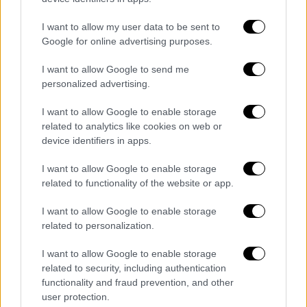
κινητοποίηση της ΓΣΕΕ με
24ωρη απεργία.
Κατά της απόφασης αυτής η διοίκηση της
I want to allow my user data to be sent to
ΟΣΥ προσέφυγε στη δικαιοσύνη και η
Google for online advertising purposes.
απεργία κρίθηκε παράνομη. Παρά την
I want to allow Google to send me
απόφαση,
πάντως, μία κρίσιμη μάζα των
personalized advertising.
εργαζομένων φέρεται αποφασισμένη να
απεργήσει.
I want to allow Google to enable storage
related to analytics like cookies on web or
Την κίνηση αυτή της ΟΣΥ κατήγγειλε και η
device identifiers in apps.
Ομοσπονδία Συνδικάτων Μεταφορών
I want to allow Google to enable storage
Ελλάδας (ΟΣΜΕ
) κάνοντας λόγο για
related to functionality of the website or app.
«αιφνιδιαστικές διαδικασίες εξπρές, οι
οποίες δεν αφήνουν κανένα περιθώριο
I want to allow Google to enable storage
αντίδρασης» και κατηγορώντας τη διοίκηση
related to personalization.
της ΟΣΥ ότι βρίσκεται «σε διατεταγμένη
I want to allow Google to enable storage
υπηρεσία και επιχειρεί, να
related to security, including authentication
αποπροσανατολίσει, να σπείρει το φόβο, τον
functionality and fraud prevention, and other
πανικό και την αμφιβολία, για τη νομιμότητα
user protection.