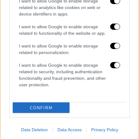
I want to allow Google to enable storage
Η λοίμωξη είναι δυνατό να συμβεί από
related to analytics like cookies on web or
οικιακά συστήματα, ωστόσο είναι
device identifiers in apps.
πιθανότερη σε μεγάλες κτιριακές
I want to allow Google to enable storage
εγκαταστάσεις, λόγω της πολυπλοκότητας
related to functionality of the website or app.
και της έκτασης των συστημάτων, που
επιτρέπουν την ευκολότερη και μεγαλύτερη
I want to allow Google to enable storage
related to personalization.
εξάπλωση των βακτηρίων.
I want to allow Google to enable storage
Το χρονικό της τραγωδίας
related to security, including authentication
functionality and fraud prevention, and other
Οι γιατροί
κατέβαλαν
υπεράνθρωπες
user protection.
προσπάθειες επί
δυόμιση ώρες
προκειμένου
να τον ανατάξουν κάνοντας του
αναζωογόνηση
. Οι εντατικολόγοι
CONFIRM
διασωλήνωσαν τον
7χρονο
αλλά το μικρό
αγόρι δεν τα
κατάφερε
. Το παιδί δεν
νοσηλευόταν προηγουμένως αλλά είχε
Data Deletion
Data Access
Privacy Policy
επισκεφτεί ιδιώτες
γιατρούς
. Στη σορό του