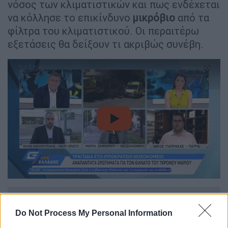
νόσος των κλιματιστικών και πως ενδέχεται
να κόλλησε το επικίνδυνο
μικρόβιο
από τα
φίλτρα του κλιματιστικού. Οι περαιτέρω
εξετάσεις θα δείξουν τι ακριβώς συνέβη.
video
ΔΙΑΒΑΣΤΕ ΕΠΙΣΗΣ
Do Not Process My Personal Information
Ελλάδα
|
11.05.2022 18:40