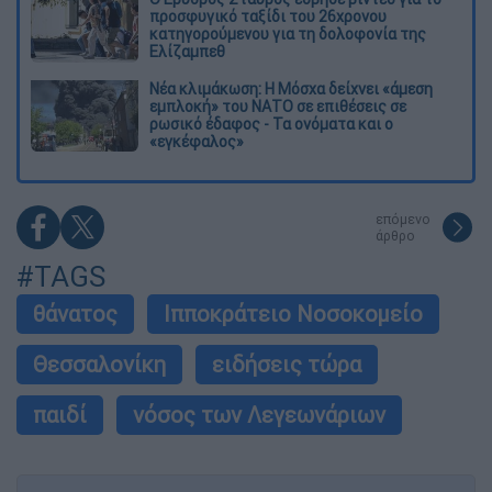
προσφυγικό ταξίδι του 26χρονου
κατηγορούμενου για τη δολοφονία της
Ελίζαμπεθ
Νέα κλιμάκωση: Η Μόσχα δείχνει «άμεση
εμπλοκή» του ΝΑΤΟ σε επιθέσεις σε
ρωσικό έδαφος - Τα ονόματα και ο
«εγκέφαλος»
επόμενο
άρθρο
#TAGS
θάνατος
Ιπποκράτειο Νοσοκομείο
Θεσσαλονίκη
ειδήσεις τώρα
παιδί
νόσος των Λεγεωνάριων