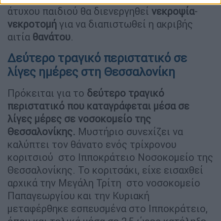
άτυχου παιδιού θα διενεργηθεί
νεκροψία
-
νεκροτομή
για να διαπιστωθεί η ακριβής
αιτία
θανάτου
.
Δεύτερο τραγικό περιστατικό σε
λίγες ημέρες στη Θεσσαλονίκη
Πρόκειται για το
δεύτερο τραγικό
περιστατικό που καταγράφεται μέσα σε
λίγες μέρες σε νοσοκομείο της
Θεσσαλονίκης.
Μυστήριο συνεχίζει να
καλύπτει τον θάνατο ενός τρίχρονου
κοριτσιού στο Ιπποκράτειο Νοσοκομείο της
Θεσσαλονίκης. Το κοριτσάκι, είχε εισαχθεί
αρχικά την Μεγάλη Τρίτη στο νοσοκομείο
Παπαγεωργίου και την Κυριακή
μεταφέρθηκε εσπευσμένα στο Ιπποκράτειο,