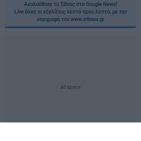
Ακολούθησε το Έθνος στο Google News!
Live όλες οι εξελίξεις λεπτό προς λεπτό, με την
υπογραφή του www.ethnos.gr