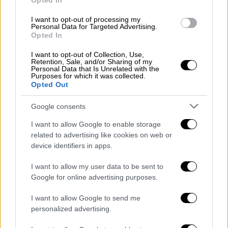
Opted In
Από τη δεύτερη ή τρίτη μέρα εκδηλώνεται
I want to opt-out of processing my
επίσης:
Personal Data for Targeted Advertising.
Opted In
βήχας (με βλέννα/αίμα ή χωρίς)
I want to opt-out of Collection, Use,
δύσπνοια
Retention, Sale, and/or Sharing of my
Personal Data that Is Unrelated with the
πόνος στο στήθος
Purposes for which it was collected.
Opted Out
ναυτία, τάση προς έμετο, διάρροια
πνευματική σύγχυση
Google consents
Στη φύση, τα βακτήρια Λεγιονέλλα ζουν στο
I want to allow Google to enable storage
related to advertising like cookies on web or
έδαφος και στο νερό, αλλά σπανίως
device identifiers in apps.
προκαλούν λοιμώξεις. Σε εσωτερικούς
χώρους, ωστόσο, αναπτύσσονται εύκολα σε
I want to allow my user data to be sent to
συστήματα στα οποία υπάρχει νερό, όπως
Google for online advertising purposes.
τζακούζι και μονάδες κλιματισμού, γι’ αυτό
I want to allow Google to send me
και η λεγεωνέλλωση αποκαλείται συχνά
personalized advertising.
«νόσος των κλιματιστικών».