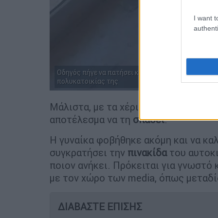
I want t
authenti
Οδηγός πήγε να πατήσει κοπέλα και όταν εκείνη δ
πολυκατοικίας της
Μάλιστα, με τα χέρια του άρχισε να
χ
αποτέλεσμα να τη
σπάσει
.
Η γυναίκα φοβήθηκε ακόμη και να καλ
συγκρατήσει την
πινακίδα
του αυτοκι
ποιον ανήκει. Πρόκειται για γνωστό 
με τον χώρο των media, όπως μεταδίδ
ΔΙΑΒΑΣΤΕ ΕΠΙΣΗΣ