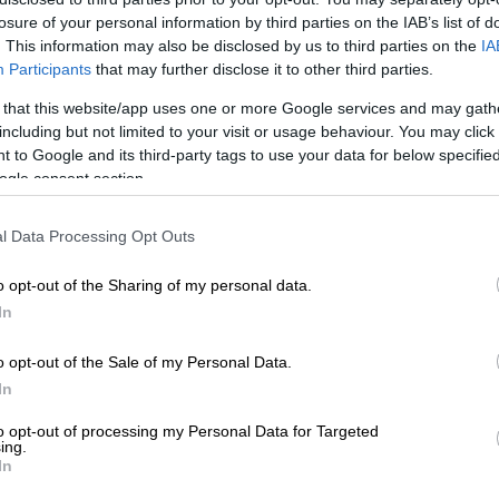
losure of your personal information by third parties on the IAB’s list of
λα τρόμαξε και έτρεξε προς το σπίτι της.
. This information may also be disclosed by us to third parties on the
IA
φού είδε σε ποια πολυκατοικία μπήκε (κοντά
Participants
that may further disclose it to other third parties.
το όχημά
του και άρχισε να
φωνάζει
,
 that this website/app uses one or more Google services and may gath
ννησος
».
including but not limited to your visit or usage behaviour. You may click 
 to Google and its third-party tags to use your data for below specifi
ogle consent section.
l Data Processing Opt Outs
o opt-out of the Sharing of my personal data.
In
o opt-out of the Sale of my Personal Data.
In
to opt-out of processing my Personal Data for Targeted
ing.
In