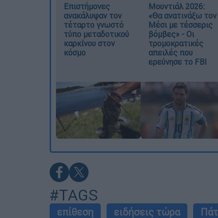
Επιστήμονες
Μουντιάλ 2026:
ανακάλυψαν τον
«Θα ανατινάξω τον
τέταρτο γνωστό
Μέσι με τέσσερις
τύπο μεταδοτικού
βόμβες» - Οι
καρκίνου στον
τρομοκρατικές
κόσμο
απειλές που
ερεύνησε το FBI
#TAGS
επίθεση
ειδήσεις τώρα
Πάτ