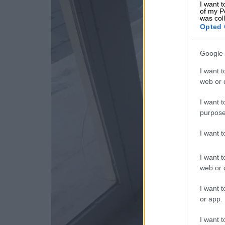
I want t
of my P
was col
Opted 
Google 
I want t
web or d
I want t
purpose
I want 
I want t
web or d
I want t
or app.
I want t