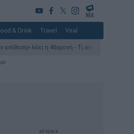
ood & Drink
Travel
Viral
» λέει η 46χρονη - Τι αποκάλυψε στους αστυνομι
σμο