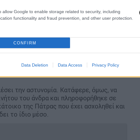
o allow Google to enable storage related to security, including
cation functionality and fraud prevention, and other user protection.
CONFIRM
ιαμαρτυρήθηκε, την κυνήγησε - Έσπασε την τζαμαρία της
Data Deletion
Data Access
Privacy Policy
τυπά την τζαμαρία
της πολυκατοικίας, με
έσει την αστυνομία. Κατάφερε, όμως, να
νήτου του άνδρα και πληροφορήθηκε σε
κάτοικο της Πάτρας που έχει ασχοληθεί και
ει το ίδιο μέσο.