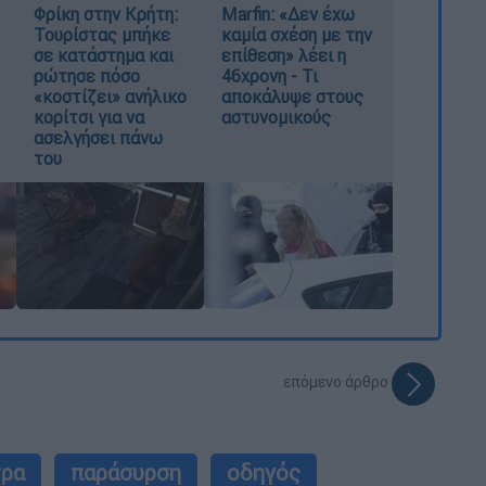
Φρίκη στην Κρήτη:
Marfin: «Δεν έχω
Τουρίστας μπήκε
καμία σχέση με την
σε κατάστημα και
επίθεση» λέει η
ρώτησε πόσο
46χρονη - Τι
«κοστίζει» ανήλικο
αποκάλυψε στους
κορίτσι για να
αστυνομικούς
ασελγήσει πάνω
του
επόμενο άρθρο
ρα
παράσυρση
οδηγός