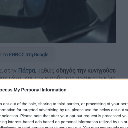
 το ΕΘΝΟΣ στη Google
κα στην
Πάτρα
, καθώς
οδηγός την κυνηγούσε
σε μέχρι και την είσοδο της πολυκατοικίας
ασε τζαμαρία
.
ocess My Personal Information
κε πριν λίγες ημέρες, όταν η κοπέλα
δρέου για να κατευθυνθεί προς το σπίτι
to opt-out of the sale, sharing to third parties, or processing of your per
formation for targeted advertising by us, please use the below opt-out s
ηγός του οχήματος έφευγε από το σημείο
r selection. Please note that after your opt-out request is processed y
ην πατήσει
. Όταν η νεαρή διαμαρτυρήθηκε
eing interest-based ads based on personal information utilized by us or
ος «τα έχασε».
disclosed to third parties prior to your opt-out. You may separately opt-