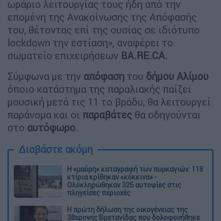
ωράριο λειτουργίας τους ήδη από την
επομένη της Ανακοίνωσης της Απόφασής
του, θέτοντας επί της ουσίας σε ιδιότυπο
lockdown την εστίαση», αναφέρει το
σωματείο επιχειρήσεων
BA.RE.CA.
Σύμφωνα με την
απόφαση
του
δήμου Αλίμου
όποιο κατάστημα της παραλιακής παίζει
μουσική μετά τις 11 το βράδυ, θα λειτουργεί
παράνομα και οι
παραβάτες
θα οδηγούνται
στο
αυτόφωρο
.
Διαβάστε ακόμη
Η «μαύρη» καταγραφή των πυρκαγιών: 118
κτίρια κρίθηκαν «κόκκινα» -
Ολοκληρώθηκαν 325 αυτοψίες στις
πληγείσες περιοχές
Η πρώτη δήλωση της οικογένειας της
38χρονης Βρετανίδας που δολοφονήθηκε