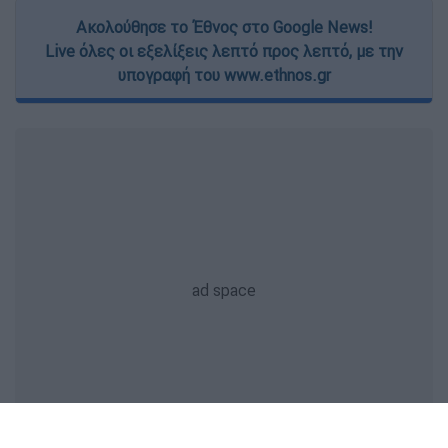
Ακολούθησε το Έθνος στο Google News!
Live όλες οι εξελίξεις λεπτό προς λεπτό, με την
υπογραφή του www.ethnos.gr