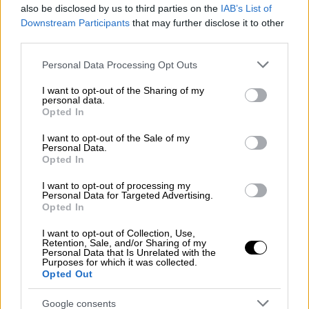
5.000 ευρώ τα πρόστιμα
also be disclosed by us to third parties on the
IAB’s List of
Downstream Participants
that may further disclose it to other
third parties.
Σε περίπτωση παράβασης του ωραρίου, η
Δημοτική Αστυνομία θα επιβάλει άμεσα
Please note that this website/app uses one or more Google
Personal Data Processing Opt Outs
πρόστιμο 5.000 ευρώ, ενώ η εφαρμογή του
services and may gather and store information including but
not limited to your visit or usage behaviour. You may click to
I want to opt-out of the Sharing of my
νέου κανονισμού θα τεθεί σε ισχύ από την 1η
personal data.
grant or deny consent to Google and its third-party tags to
Ιουλίου.
Opted In
use your data for below specified purposes in below Google
consent section.
I want to opt-out of the Sale of my
Ο δήμαρχος Βάρης - Βούλας Βουλιαγμένης,
Personal Data.
κύριος
Γρηγόρης Κωνσταντέλλος
σημείωσε
Opted In
για την εν λόγω απόφαση: «Δεν θέλουμε να
I want to opt-out of processing my
καταργήσουμε την μουσική στην πόλη. Ούτε
Personal Data for Targeted Advertising.
Opted In
πρόκειται να την καταργήσουμε. Θα
κυνηγήσουμε όμως την ηρεμία της πόλης
I want to opt-out of Collection, Use,
Retention, Sale, and/or Sharing of my
από τους συστηματικά οχλούντες».
Personal Data that Is Unrelated with the
Purposes for which it was collected.
Opted Out
Ο νέος κανονισμός περιορίζει επίσης την
κατάχρηση των βεγγαλικών, καθώς
Google consents