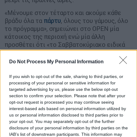
«Μένουμε στον τέταρτο και ακούμε κάθε
βράδυ όλα τα
πάρτυ
, όλους του γάμους, όλο
το πρόγραμμα», σημειώνει στο OPEN μία
κάτοικος της περιοχή ενώ μία άλλη
προσθέτει ότι «το Σαββατοκύριακο ειδικά
το καλοκαίρι γίνεται χαμός».
Do Not Process My Personal Information
If you wish to opt-out of the sale, sharing to third parties, or
processing of your personal or sensitive information for
targeted advertising by us, please use the below opt-out
section to confirm your selection. Please note that after your
video
opt-out request is processed you may continue seeing
interest-based ads based on personal information utilized by
us or personal information disclosed to third parties prior to
your opt-out. You may separately opt-out of the further
disclosure of your personal information by third parties on the
IAB’s list of downstream participants. This information may