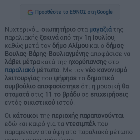
Προσθέστε το ΕΘΝΟΣ στη Google
Νυχτερινό…
σιωπητήριο
στα
μαγαζιά
της
παραλιακής
ξεκινά
από την
1η Ιουλίου
,
καθώς μετά τον
δήμο
Αλίμου
και ο
δήμος
Βουλας
-
Βάρης
-
Βουλιαγμένης
αποφάσισε να
λάβει
μέτρα
κατά της
ηχορύπανσης
στο
παραλιακό
μέτωπο
. Με τον
νέο
κανονισμό
λειτουργίας
που
ψήφησε
το
δημοτικό
συμβούλιο
αποφασίστηκε
ότι η μουσική
θα
σταματά
στις
11 το βράδυ
σε
επιχειρήσεις
εντός
οικιστικού
ιστού.
Οι
κάτοικοι
της
περιοχής
παραπονούνται
εδώ και καιρό για τα
ντεσιμπέλ
που
παραμένουν στα ύψη στο παραλιακό μέτωπο
μέχρι τις πρωινές ώρες.