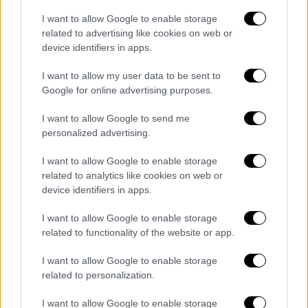
απαγορεύει την καύση μετά τις 11 το βράδυ,
I want to allow Google to enable storage
ενώ επιτρέπει αποκλειστικά την χρήση
related to advertising like cookies on web or
αθόρυβων ή χαμηλού θορύβου βεγγαλικών
device identifiers in apps.
τις υπόλοιπες ώρες. Στους παραβάτες
προβλέπεται πρόστιμο 3.000 ευρώ.
I want to allow my user data to be sent to
Google for online advertising purposes.
«Το
βράδυ
έχουμε
πυροτεχνήματα
τα οποία
I want to allow Google to send me
ακούγονται
είναι τακτικό αυτό. Είναι
λιγάκι
personalized advertising.
ενοχλητικό
αυτό θα έλεγα πόσω
μάλλον
που
είναι
επαναλήψιμο
. Γίνεται κάθε βράδυ»,
I want to allow Google to enable storage
υπογραμμίζει
κάτοικος
της περιοχής
related to analytics like cookies on web or
device identifiers in apps.
σχολιάζοντας
το μέτρο.
I want to allow Google to enable storage
Η αρχή έγινε από τον δήμο Αλίμου την
related to functionality of the website or app.
περασμένη Τετάρτη. Το ωράριο της
μουσικής μέχρις τις 11 το βράδυ θα ισχύσει
I want to allow Google to enable storage
μέχρι της 7 Ιουνίου, οπότε και θα
related to personalization.
συνεδριάσει εκ νέου το δημοτικό συμβούλιο
I want to allow Google to enable storage