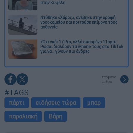
στην Κυψέλη
Ντύθηκε «Χάρος», ανέβηκε στην οροφή
νοσοκομείου και κοιτούσε επίμονα τους
ασθενείς
«Όχι γκέι 17 Pro, αλλά σπασμένο 11άρι»:
Ρώσοι διαλύουν τα iPhone τους στο TikTok
για να... γίνουν πιο άνδρες
επόμενο
άρθρο
#TAGS
πάρτι
ειδήσεις τώρα
μπαρ
παραλιακή
Βάρη