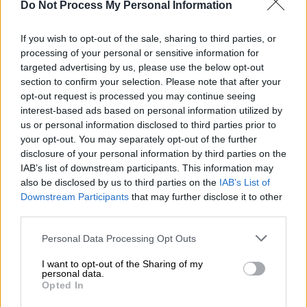
Do Not Process My Personal Information
If you wish to opt-out of the sale, sharing to third parties, or
processing of your personal or sensitive information for
targeted advertising by us, please use the below opt-out
section to confirm your selection. Please note that after your
opt-out request is processed you may continue seeing
interest-based ads based on personal information utilized by
us or personal information disclosed to third parties prior to
your opt-out. You may separately opt-out of the further
disclosure of your personal information by third parties on the
«Το 2003 από το ΣΔΟΕ έγινε έλεγχος στις
IAB’s list of downstream participants. This information may
επιχειρήσεις του κ. Τράγκα. Διαπιστώθηκαν
also be disclosed by us to third parties on the
IAB’s List of
φορολογικές παραβάσεις, ΦΠΑ και ΦΜΥ, οι
Downstream Participants
that may further disclose it to other
third parties.
οποίες μαζί με τις υπερημερίες έφτασαν το
1 εκατομμύριο ευρώ. Επίσης είχαμε
Please note that this website/app uses one or more Google
Personal Data Processing Opt Outs
διαπιστώσει αγορά, μέσω offshore
services and may gather and store information including but
not limited to your visit or usage behaviour. You may click to
I want to opt-out of the Sharing of my
εταιρείας, βίλας στη βόρεια Κέρκυρα, η
personal data.
grant or deny consent to Google and its third-party tags to
οποία απεδείχθη ότι ήταν ιδιοκτησίας του κ.
Opted In
use your data for below specified purposes in below Google
Τράγκα. Ημασταν έτοιμοι να ξεκινήσουμε