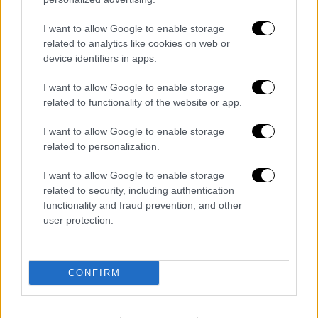
Ο
Γιάννης Τράγκας,
ο μεγάλος γιος του
I want to allow Google to enable storage
related to analytics like cookies on web or
δημοσιογράφου ζητάει διαφάνεια. «Κανείς
device identifiers in apps.
δεν μπορεί να είναι αντίθετος σε
οποιαδήποτε μορφή έρευνας. Η έρευνα και η
I want to allow Google to enable storage
διαφάνεια είναι το ζητούμενο. Από τα
related to functionality of the website or app.
θέματα που βλέπουν το φως της
I want to allow Google to enable storage
δημοσιότητα θα μπορούσαν να έχουν
related to personalization.
αντίλογο μόνο από την πλευρά του
εκλιπόντος και δημιουργούν σε όλους μας
I want to allow Google to enable storage
related to security, including authentication
το παράπονο γιατί αυτά δεν έλαβαν χώρα εν
functionality and fraud prevention, and other
ζωή του εκλιπόντος» δήλωσε ο δικηγόρος
user protection.
του Γιάννη Τράγκα, Νίκος Αγαπηνός.
Από την πλευρά της η
Μαρία Καρρά
δηλώνει
CONFIRM
πως δεν είναι αυτή στην οποία πρέπει να
στραφούν οι έρευνες και πως η ίδια δεν έχει
λάβει μέρος σε καμία παράνομη πράξη.