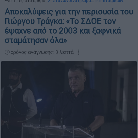
Ενότητες στο άρθρο:
📌 Στο Λονδίνο η έδρα… 141 εταιρειών
Αποκαλύψεις για την περιουσία του
Γιώργου Τράγκα: «Το ΣΔΟΕ τον
έψαχνε από το 2003 και ξαφνικά
σταμάτησαν όλα»
🕛 χρόνος ανάγνωσης: 3 λεπτά ┋