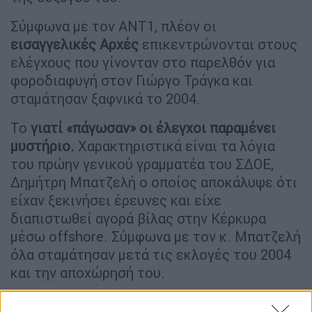
Σύμφωνα με τον ΑΝΤ1, πλέον οι
εισαγγελικές Αρχές
επικεντρώνονται στους
ελέγχους που γίνονταν στο παρελθόν για
φοροδιαφυγή στον Γιώργο Τράγκα και
σταμάτησαν ξαφνικά το 2004.
Το
γιατί «πάγωσαν» οι έλεγχοι παραμένει
μυστήριο.
Χαρακτηριστικά είναι τα λόγια
του πρώην γενικού γραμματέα του ΣΔΟΕ,
Δημήτρη Μπατζελή ο οποίος αποκάλυψε ότι
είχαν ξεκινήσει έρευνες και είχε
διαπιστωθεί αγορά βίλας στην Κέρκυρα
μέσω offshore. Σύμφωνα με τον κ. Μπατζελή
όλα σταμάτησαν μετά τις εκλογές του 2004
και την αποχώρησή του.