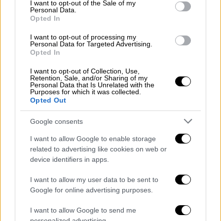
consent section.
I want to opt-out of the Sale of my
ελέγχους πόθεν έσχες και απόκρυψης
Personal Data.
Opted In
εισοδήματος, οι οποίοι μετά τις εκλογές
του 2004 και μετά την αποχώρησή μου δεν
I want to opt-out of processing my
Personal Data for Targeted Advertising.
προχώρησαν. Εκφράζω την απορία μου, ότι
Opted In
όλα αυτά έπρεπε να γίνουν πολύ νωρίτερα
I want to opt-out of Collection, Use,
και όχι μετά θάνατον» είπε ο κ. Μπατζελής
Retention, Sale, and/or Sharing of my
Personal Data that Is Unrelated with the
στον ΑΝΤ1.
Purposes for which it was collected.
Opted Out
Στο Λονδίνο η έδρα… 141 εταιρειών
Google consents
Στο Σάουθ Γούντφορντ του ανατολικού
I want to allow Google to enable storage
Λονδίνου φέρεται να είναι
η έδρα της
related to advertising like cookies on web or
εταιρείας που είχε ο Γιώργος Τράγκας και
device identifiers in apps.
είναι πίσω από τις αγοραπωλησίες των
«χρυσών» ακινήτων.
Σύμφωνα με τον ΑΝΤ1,
I want to allow my user data to be sent to
Google for online advertising purposes.
στο ίδιο κτήριο που βρίσκεται η εν λόγω
εταιρεία φέρονται να έχουν την έδρα τους
I want to allow Google to send me
141 εταιρείες.
personalized advertising.