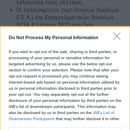
τελευταία τους εξέταση.
Οι τελειόφοιτοι των Γενικών Λυκείων
(ΓΕ.Λ.) και Επαγγελματικών Λυκείων
(ΕΠΑ.Λ.) έτους 2022 που δεν
συμμετείχαν στις Πανελλαδικές
Do Not Process My Personal Information
Εξετάσεις αλλά επιθυμούν να
υποβάλλουν Παράλληλο Μηχανογραφικό
If you wish to opt-out of the sale, sharing to third parties, or
Δελτίο για την εισαγωγή τους σε
processing of your personal or sensitive information for
δημόσιο Ινστιτούτο Επαγγελματικής
targeted advertising by us, please use the below opt-out
Κατάρτισης (Ι.Ε.Κ.).
section to confirm your selection. Please note that after your
opt-out request is processed you may continue seeing
Επισημαίνεται ότι οι υποψήφιοι θα
interest-based ads based on personal information utilized by
us or personal information disclosed to third parties prior to
υποβάλουν το Μ.Δ. και το Π.Μ.Δ. κατά το
your opt-out. You may separately opt-out of the further
ίδιο χρονικό διάστημα το οποίο θα
disclosure of your personal information by third parties on the
ανακοινωθεί αργότερα.
IAB’s list of downstream participants. This information may
also be disclosed by us to third parties on the
IAB’s List of
Β. Υπενθυμίζεται ότι οι υποψήφιοι που είχαν
Downstream Participants
that may further disclose it to other
δηλώσει συμμετοχή στις πανελλαδικές
third parties.