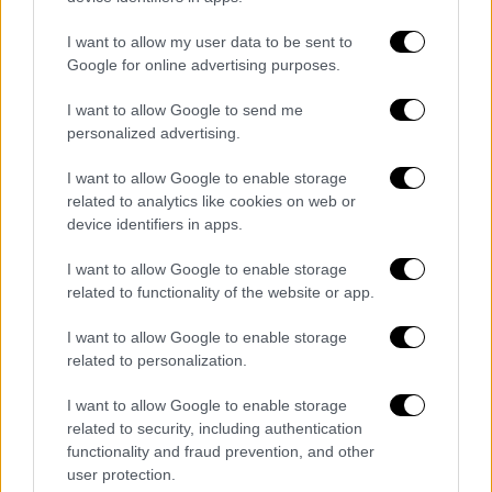
Κέντρα και τα Ειδικά Εξεταστικά Κέντρα
I want to allow my user data to be sent to
προς τις Διευθύνσεις Δ.Ε. και τα Λύκεια, σας
Google for online advertising purposes.
γνωστοποιούμε τα παρακάτω:
I want to allow Google to send me
1. ΤΕΛΙΚΗ ΚΑΤΑΧΩΡΙΣΗ ΤΗΣ ΒΑΘΜΟΛΟΓΙΑΣ.
personalized advertising.
Η τελική ολοκλήρωση-οριστικό κλείδωμα θα
I want to allow Google to enable storage
γίνει το αργότερο μέχρι το Σάββατο 25-6-
related to analytics like cookies on web or
2022 για όλα τα μαθήματα.
device identifiers in apps.
2. ΠΑΚΕΤΑΡΙΣΜΑ ΤΩΝ ΑΠΟΚΟΜΜΑΤΩΝ ΚΑΙ
I want to allow Google to enable storage
related to functionality of the website or app.
ΑΠΟΣΤΟΛΗ ΤΩΝ ΑΠΟΚΟΜΜΑΤΩΝ
I want to allow Google to enable storage
Το τελικό πακετάρισμα-δεματοποίηση των
related to personalization.
αποκομμάτων μαζί με τις «ΤΕΛΙΚΕΣ
ΕΚΤΥΠΩΣΕΙΣ ΓΙΑ ΑΠΟΣΤΟΛΗ ΣΤΑ ΣΧΟΛΕΙΑ»
I want to allow Google to enable storage
και «ΤΕΛΙΚΕΣ ΕΚΤΥΠΩΣΕΙΣ ΓΙΑ ΑΝΑΡΤΗΣΗ
related to security, including authentication
functionality and fraud prevention, and other
ΣΤΑ ΣΧΟΛΕΙΑ» θα έχει ολοκληρωθεί μέχρι το
user protection.
βράδυ της Κυριακής 26-6-2022, ώστε νωρίς