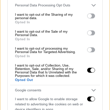
εξετάσεις 2022 και παραπέμπονται σύμφωνα
Please note that this website/app uses one or more Google
Personal Data Processing Opt Outs
με τις ισχύουσες διατάξεις, στις
services and may gather and store information including but
επαναληπτικές πανελλαδικές εξετάσεις του
not limited to your visit or usage behaviour. You may click to
I want to opt-out of the Sharing of my
personal data.
grant or deny consent to Google and its third-party tags to
Σεπτεμβρίου, καταθέτουν μηχανογραφικό
Opted In
use your data for below specified purposes in below Google
μετά τις επαναληπτικές εξετάσεις, οπότε
consent section.
I want to opt-out of the Sale of my
και θα μπορέσουν να αποκτήσουν προσωπικό
Personal Data.
Opted In
κωδικό ασφαλείας (password).
I want to opt-out of processing my
Η ανακοίνωση της βαθμολογίας των
Personal Data for Targeted Advertising.
πανελλαδικών εξετάσεων Σύμφωνα με την
Opted In
εγκύκλιο του υπουργείου παιδείας η
I want to opt-out of Collection, Use,
ανακοίνωση των βαθμολογιών,
Retention, Sale, and/or Sharing of my
Personal Data that Is Unrelated with the
προγραμματίζεται να γίνει την Τρίτη 28-6-
Purposes for which it was collected.
Opted Out
2022. Σχετικά με την ολοκλήρωση της
βαθμολόγησης και καταχώρισης της
Google consents
βαθμολογίας και τη διακίνηση των βαθμών
I want to allow Google to enable storage
και αποκομμάτων των πανελλαδικών
related to advertising like cookies on web or
εξετάσεων των ΓΕΛ από τα Βαθμολογικά
device identifiers in apps.