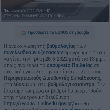
Πανελλαδικές 2022 (ΓΙΑΝΝΗΣ
ΣΠΥΡΟΥΝΗΣ/ILIALIVE.GR/EUROKINISSI)
Προσθέστε το ΕΘΝΟΣ στη Google
Η ανακοίνωση της
βαθμολογίας
των
πανελλαδικών εξετάσεων
προγραμματίζεται
να γίνει την
Τρίτη 28-6-2022 μετά τις 13 μ.μ
,
όπως αναφέρει το
υπουργείο Παιδείας
σε
σχετική εγκύκλιο την οποία έστειλε στους
Περιφερειακούς Διευθυντές Εκπαίδευσης
,
στα
λύκεια
και στα
βαθμολογικά κέντρα.
Την
ίδια ώρα και μέρα οι βαθμοί θα αναρτηθούν
στην ηλεκτρονική διεύθυνση
https://results.it.minedu.gov.gr/
και θα
γνωστοποιηθούν στους
υποψήφιους
με τη