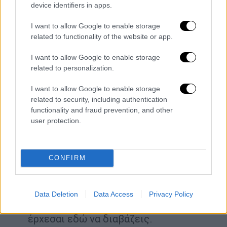
device identifiers in apps.
και μάλιστα γελούσαμε μαζί για τα πολωνικά
που μιλούσαν. Ο Π. ερχόταν και έμενε κατά
I want to allow Google to enable storage
related to functionality of the website or app.
καιρούς. Ήρθε πρώτη φορά το Φεβρουάριο
του 2015» ανέφερε ο Λιγνάδης και
I want to allow Google to enable storage
ακολούθησε ο εξής διάλογος:
related to personalization.
Π: Ήρθε να μείνει;
I want to allow Google to enable storage
Κ: Όχι να περάσει το βράδυ εκεί. Πέρασε
related to security, including authentication
functionality and fraud prevention, and other
κι αλλά βράδια. Όχι όμως να
user protection.
μετακομίσει.
Πρ. Είχατε ένα παιδί που πήγαινε
σχολείο… δεν τον ρωτήσατε γιατί δεν
CONFIRM
πήγε σε συγγενείς;
Κ: Τον ρώτησα και μου λέει «δεν έχω
κανέναν, θα συνεχίσω να πηγαίνω στο
Data Deletion
Data Access
Privacy Policy
σκοτεινό μου σπίτι. Και του λέω να
έρχεσαι εδώ να διαβάζεις.