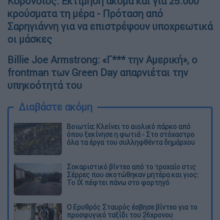
Κορονοϊός: Εκτίμηση ακόμα και για 25.000
κρούσματα τη μέρα - Πρόταση από
Σαρηγιάννη για να επιστρέψουν υποχρεωτικά
οι μάσκες
Billie Joe Armstrong: «Γ*** την Αμερική», ο
frontman των Green Day απαρνιέται την
υπηκοότητά του
Διαβάστε ακόμη
Βοιωτία: Κλείνει το αιολικό πάρκο από
όπου ξεκίνησε η φωτιά - Στο στόχαστρο
όλα τα έργα του συλληφθέντα δημάρχου
Σοκαριστικό βίντεο από το τροχαίο στις
Σέρρες που σκοτώθηκαν μητέρα και γιος:
Το ΙΧ πέφτει πάνω στο φορτηγό
Ο Ερυθρός Σταυρός έσβησε βίντεο για το
προσφυγικό ταξίδι του 26χρονου