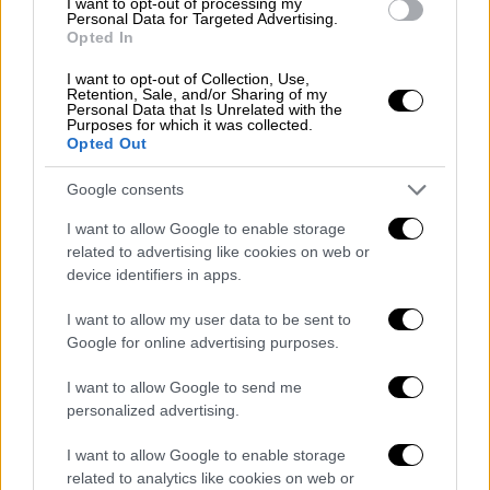
I want to opt-out of processing my
Π: Που ήσασταν εκείνη την περίοδο;
Personal Data for Targeted Advertising.
Κ: Έκανα πρόβες εντατικά, ήμουν στο
Opted In
στούντιο Αμαλία. Δεν έχω να το
I want to opt-out of Collection, Use,
αποδείξω. Ξέρω ότι δούλευα
Retention, Sale, and/or Sharing of my
Personal Data that Is Unrelated with the
πυρετωδώς, θα πήγαινα στην Ιθάκη να
Purposes for which it was collected.
Opted Out
ξεκουραστώ και μετά ανέβαινε η
παράσταση.
Google consents
Οι καταγγελίες του τέταρτου άνδρα
I want to allow Google to enable storage
related to advertising like cookies on web or
Αναφερόμενος στον τέταρτο
device identifiers in apps.
καταγγέλλοντα
, ο
Λιγναδης
υποστήριξε ότι
I want to allow my user data to be sent to
τον γνώρισε σε πλατεία, και «ανατρίχιασε»,
Google for online advertising purposes.
όταν έμαθε ότι στο σπίτι του δεν είχε ρεύμα
και νερό.
I want to allow Google to send me
personalized advertising.
«Του είχα πει ότι αν θελήσει να διαβάσει ή
I want to allow Google to enable storage
να πλύνει τα ρούχα του, το σπίτι μου είναι
related to analytics like cookies on web or
ανοιχτό. Ο ίδιος ενημέρωνε τη μητέρα του