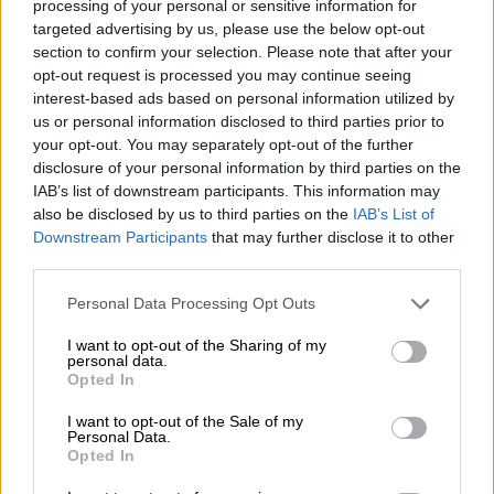
processing of your personal or sensitive information for
Ο κατηγορούμενος απέκλεισε ότι το 2015,
targeted advertising by us, please use the below opt-out
περίοδος που καταγγέλλεται για βιασμό,
section to confirm your selection. Please note that after your
opt-out request is processed you may continue seeing
εκείνος να ήταν στην Επίδαυρο. «Μπορεί να
interest-based ads based on personal information utilized by
πήγα το 2016 ή 2017 και να
us or personal information disclosed to third parties prior to
φωτογραφηθήκαμε. Το 2016 στην “Αντιγονη”
your opt-out. You may separately opt-out of the further
με τον Λιβαθηνό κάναμε μια εκδρομή
disclosure of your personal information by third parties on the
IAB’s list of downstream participants. This information may
αναγνωριστική. Ένα μήνα πριν την
also be disclosed by us to third parties on the
IAB’s List of
παράσταση. Πιθανολογώ ότι ίσως να ήταν το
Downstream Participants
that may further disclose it to other
2016. Ίσως βρεθήκαμε, βγάλαμε μια
third parties.
φωτογραφία. Δεν πήγα ποτέ μαζί τους στην
Please note that this website/app uses one or more Google
Personal Data Processing Opt Outs
Επίδαυρο».
services and may gather and store information including but
not limited to your visit or usage behaviour. You may click to
I want to opt-out of the Sharing of my
Π: Υπάρχουν μαρτυρίες ανθρώπων ότι
personal data.
grant or deny consent to Google and its third-party tags to
Opted In
σας είδαν…υπάρχει και φωτογραφία από
use your data for below specified purposes in below Google
το ξενοδοχείο.
consent section.
I want to opt-out of the Sale of my
Personal Data.
Κ: Λόγω της φωτογραφίας κάνω την
Opted In
εκδοχή του 2016 ή 2017.