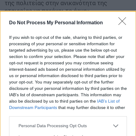
της πολιτείας στην ανικανότητα της
εταιρείας να παρέχει το έργο».
Από την πλευρά του ο αρμόδιος τομεάρχης
Do Not Process My Personal Information
του ΠΑΣΟΚ-Κίνηματος Αλλαγής,
Χρήστος
If you wish to opt-out of the sale, sharing to third parties, or
Γκόκας
χαρακτήρισε «προβληματική και
processing of your personal or sensitive information for
σκανδαλώδη» τη σύμβαση υπογραμμίζοντας
targeted advertising by us, please use the below opt-out
πως «
Οι πανηγυρισμοί και οι δηλώσεις δεν
section to confirm your selection. Please note that after your
μπορούν να διαγράψουν την πραγματικότητα
opt-out request is processed you may continue seeing
interest-based ads based on personal information utilized by
μιας προβληματικής έως σκανδαλώδους
us or personal information disclosed to third parties prior to
στην ουσία σύμβασης αλλά και την απουσία
your opt-out. You may separately opt-out of the further
στο εξής ανταγωνισμού και εισόδου και
disclosure of your personal information by third parties on the
άλλων εταιρειών στην υποτιθέμενη
IAB’s list of downstream participants. This information may
also be disclosed by us to third parties on the
IAB’s List of
απελευθερωμένη σιδηροδρομική αγορά της
Downstream Participants
that may further disclose it to other
χώρας μα
ς, αφού ο Ιταλικός όμιλος
third parties.
καθίσταται πλέον μοναδικός προνομιούχος,
Please note that this website/app uses one or more Google
αντίθετα με τον Κανονισμό 1370 του 2007».
Personal Data Processing Opt Outs
services and may gather and store information including but