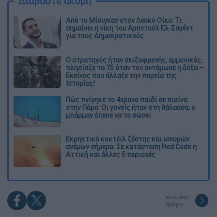
Διαβάστε ακόμη
Από το Μίσιγκαν στον Λευκό Οίκο: Τι
σημαίνει η νίκη του Αμπντούλ Ελ-Σαγέντ
για τους Δημοκρατικούς
O στρατηγός ήταν σχιζοφρενής, εμμονικός,
πλησίαζε τα 75 όταν τον αντάμωσε η δόξα –
Εκείνος που άλλαξε την πορεία της
Ιστορίας!
Πώς πνίγηκε το 4χρονο παιδί σε πισίνα
στην Πάρο: Οι γονείς ήταν στη θάλασσα, ο
μπάρμαν έπεσε να το σώσει
Εκρηκτικό κοκτέιλ ζέστης και ισχυρών
ανέμων σήμερα: Σε κατάσταση Red Code η
Αττική και άλλες 5 περιοχές
επόμενο
άρθρο