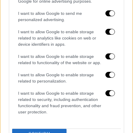
Google for online advertising purposes.
Επεσήμανε ότι αρχικά και για τη νέα
συμφωνία «υπήρξαν αόριστες δηλώσεις και
I want to allow Google to send me
υποσχέσεις για νέες επενδύσεις ύψους
personalized advertising.
περίπου 2.5 δισ. Ευρώ, πριν δούμε βέβαια
I want to allow Google to enable storage
στη συμφωνία τα 163 εκατομμύρια ευρώ
related to analytics like cookies on web or
επενδύσεων στα πλαίσια του τελικού
device identifiers in apps.
κειμένου που υπογράφθηκε».
I want to allow Google to enable storage
Σημείωσε ότι «η απευθείας αυτή ανάθεση
related to functionality of the website or app.
χωρίς διαγωνισμό προχώρησε προφανώς
I want to allow Google to enable storage
αλλάζει τα δεδομένα και δημιουργεί
related to personalization.
τετελεσμένα όσον αφορά την απελευθέρωση
της σιδηροδρομικής αγοράς».
I want to allow Google to enable storage
related to security, including authentication
Ο ειδικός αγορητής του ΚΚΕ,
Λεωνίδας
functionality and fraud prevention, and other
Στολτίδης
ξεκαθάρισε ότι θα καταψηφίσουν
user protection.
τη Σύμβαση, τονίζοντας ότι η
ιδιωτικοποίηση της ΤΡΑΙΝΟΣΕ έφερε