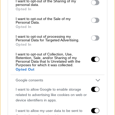
not limited to your visit or usage behaviour. You may click to
I want to opt-out of the Sharing of my
Ως προς το ύφος της επιδότησης γραμμών
personal data.
grant or deny consent to Google and its third-party tags to
τόνισε ότι «η ετήσια επιχορήγηση των 50
Opted In
use your data for below specified purposes in below Google
εκατομμυρίων ευρώ για τις άγονες γραμμές
consent section.
I want to opt-out of the Sale of my
είχε καθοριστεί το 2011, δηλαδή πολύ πριν
Personal Data.
Opted In
την πώληση της ΤΡΑΙΝΟΣΕ και με τα
δεδομένα του 2010. Έκτοτε έχουν αλλάξει
I want to opt-out of processing my
Personal Data for Targeted Advertising.
πολλά, ελήφθησαν υπόψιν; Υπάρχουν
Opted In
επικαιροποιημένες μελέτες που
I want to opt-out of Collection, Use,
δικαιολογούν τα 50 εκατομμύρια ευρώ το
Retention, Sale, and/or Sharing of my
Personal Data that Is Unrelated with the
χρόνο»;
Purposes for which it was collected.
Opted Out
Ο κ. Γκόκας αναφέρθηκε στην αρχική
ιδιωτικοποίηση της ΤΡΑΙΝΟΣΕ το 2017
Google consents
έναντι 45 εκ. ευρώ, τιμή, την οποία
I want to allow Google to enable storage
χαρατήρισε «εξευτελιστική» καθώς
related to advertising like cookies on web or
υπολείπεται ακόμα και από τα 50 εκ. ευρώ
device identifiers in apps.
της ετήσιας επιδότησης.
I want to allow my user data to be sent to