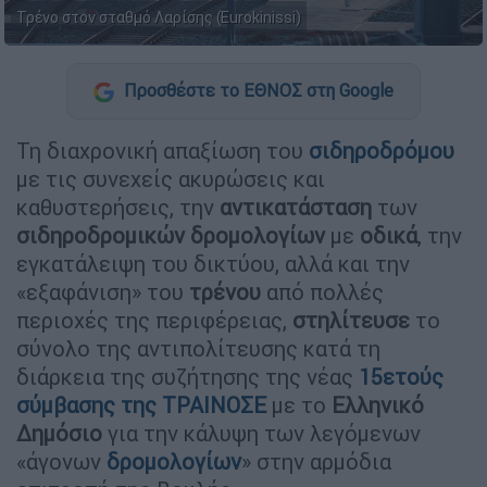
Τρένο στον σταθμό Λαρίσης (Eurokinissi)
Προσθέστε το ΕΘΝΟΣ στη Google
Τη διαχρονική απαξίωση του
σιδηροδρόμου
με τις συνεχείς ακυρώσεις και
καθυστερήσεις, την
αντικατάσταση
των
σιδηροδρομικών
δρομολογίων
με
οδικά
, την
εγκατάλειψη του δικτύου, αλλά και την
«εξαφάνιση» του
τρένου
από πολλές
περιοχές της περιφέρειας,
στηλίτευσε
το
σύνολο της αντιπολίτευσης κατά τη
διάρκεια της συζήτησης της νέας
15ετούς
σύμβασης της ΤΡΑΙΝΟΣΕ
με το
Ελληνικό
Δημόσιο
για την κάλυψη των λεγόμενων
«άγονων
δρομολογίων
» στην αρμόδια