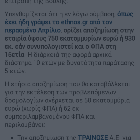
επιτροπή της Βουλής.
Υπενθυμίζεται ότι η εν λόγω σύμβαση,
όπως
έχει ήδη γράψει το
ethnos.gr
από τον
περασμένο Απρίλιο
,
ορίζει αποζημίωση στην
εταιρία ύψους 750 εκατομμυρίων ευρώ ή 930
εκ. εάν συνυπολογιστεί και ο ΦΠΑ στη
15ετία
. Η διάρκειά της αφορά αρχικά
διάστημα 10 ετών με δυνατότητα παράτασης
5 ετών.
Η ετήσια αποζημίωση που θα καταβάλλεται
για την εκτέλεση των προβλεπόμενων
δρομολογίων ανέρχεται σε 50 εκατομμύρια
ευρώ (χωρίς ΦΠΑ) ή 62 εκ.
συμπεριλαμβανομένου ΦΠΑ και
περιλαμβάνει:
Την αποζημίωση της
ΤΡΑΙΝΟΣΕ
Α.Ε. για