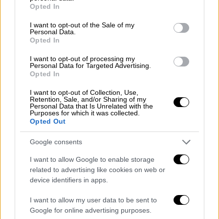
grant or deny consent to Google and its third-party tags to
«Ήταν μόνος του στη βάρδια»
Opted In
use your data for below specified purposes in below Google
consent section.
I want to opt-out of the Sale of my
Η νοσηλεύτρια που εντόπισε τον άτυχο
Personal Data.
Opted In
51χρονο αναφέρει μιλώντας στο grtimes.gr
ότι «
ο άνθρωπος ήταν αδιάθετος
, είχε
I want to opt-out of processing my
Personal Data for Targeted Advertising.
ενοχλήσεις και έκανε καρδιογράφημα την
Opted In
ίδια μέρα, αλλά
δεν είχε την πολυτέλεια να
I want to opt-out of Collection, Use,
μην εργαστεί
, καθώς δεν υπάρχει άλλος
Retention, Sale, and/or Sharing of my
Personal Data that Is Unrelated with the
συνάδελφος να τον αντικαταστήσει. Είναι
Purposes for which it was collected.
ένας σε κάθε βάρδια, μόνος του, κάτω από
Opted Out
εξαιρετικά δύσκολες συνθήκες και με το
Google consents
άγχος ότι αν του συμβεί κάτι δεν μπορεί να
λείψει ή χειρότερα ότι δεν μπορεί να τον
I want to allow Google to enable storage
related to advertising like cookies on web or
βοηθήσει κανείς αν χρειαστεί βοήθεια.
device identifiers in apps.
Μιλάμε για έναν άνθρωπο που εργάζεται 30
χρόνια ως νοσηλευτής».
I want to allow my user data to be sent to
Google for online advertising purposes.
Έπειτα η ίδια πρόσθεσε ότι «τα νοσοκομεία