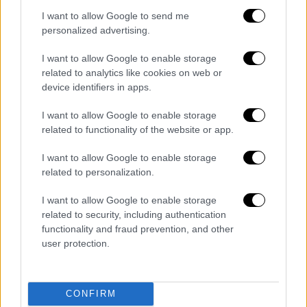
είναι
υποστελεχωμένα
, δεν υπάρχει νέο
I want to allow Google to send me
personalized advertising.
προσωπικό, εμείς είμαστε γερασμένοι,
έχοντας αντιμετωπίσει τα τελευταία χρόνια
I want to allow Google to enable storage
δύσκολες καταστάσεις με την πανδημία. Οι
related to analytics like cookies on web or
άδειες αναστέλλονται πολλές φορές γιατί
device identifiers in apps.
δεν έχουμε άτομα να δουλέψουν. Ο
I want to allow Google to enable storage
συγκεκριμένος συνάδελφος προφανώς δεν
related to functionality of the website or app.
ήθελε να επιστρέψει κάποιον εργαζόμενο
από άδεια, προκειμένου να λείψει ο ίδιος,
I want to allow Google to enable storage
related to personalization.
δίνοντας προτεραιότητα στην υγεία του.
Παράλληλα το πόστο που εργαζόταν ήταν
I want to allow Google to enable storage
εξειδικευμένο και δεν υπάρχουν
related to security, including authentication
εργαζόμενοι να το καλύψουν. Όλα αυτά μας
functionality and fraud prevention, and other
user protection.
αποδεικνύουν ότι δεν υπάρχει κράτος
πρόνοιας και το Εθνικό Σύστημα Υγείας είναι
η τελευταία προτεραιότητα.
Εργάζεσαι
CONFIRM
30χρόνια στον πιο δύσκολο τομέα και δεν