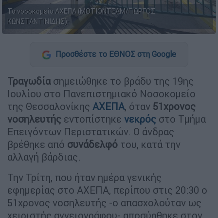
Το νοσοκομείο ΑΧΕΠΑ (ΜΟΤΙΟΝΤΕΑΜ/ΓΙΩΡΓΟΣ
ΚΩΝΣΤΑΝΤΙΝΙΔΗΣ)
Προσθέστε το ΕΘΝΟΣ στη Google
Τραγωδία
σημειώθηκε το βράδυ της 19ης
Ιουλίου στο Πανεπιστημιακό Νοσοκομείο
της Θεσσαλονίκης
ΑΧΕΠΑ
, όταν
51χρονος
νοσηλευτής
εντοπίστηκε
νεκρός
στο Τμήμα
Επειγόντων Περιστατικών. Ο άνδρας
βρέθηκε από
συνάδελφό
του, κατά την
αλλαγή βάρδιας.
Την Τρίτη, που ήταν ημέρα γενικής
εφημερίας στο ΑΧΕΠΑ, περίπου στις 20:30 ο
51χρονος νοσηλευτής -ο απασχολούταν ως
χειριστής αγγειογράφου- αποσύρθηκε στον