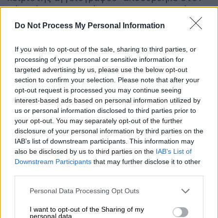
χώρο όπου ξεκουράζεται το προσωπικό
κατά τα διαλείμματα, καθώς
αισθάνθηκε
Do Not Process My Personal Information
αδιαθεσία
, σύμφωνα με πληροφορίες του
grtimes.gr
.
If you wish to opt-out of the sale, sharing to third parties, or
processing of your personal or sensitive information for
Το περιστατικό έγινε γνωστό περίπου
2,5
targeted advertising by us, please use the below opt-out
ώρες μετά
, όταν συνάδελφός του μετέβη
section to confirm your selection. Please note that after your
opt-out request is processed you may continue seeing
στον χώρο για να ξεκινήσει τη βάρδιά της. Ο
interest-based ads based on personal information utilized by
άνδρας είχε φύγει ήδη από τη ζωή.
us or personal information disclosed to third parties prior to
your opt-out. You may separately opt-out of the further
Όπως αναφέρει εργαζόμενος του
disclosure of your personal information by third parties on the
νοσοκομείου στο ίδιο μέσο, χρειάστηκε να
IAB’s list of downstream participants. This information may
παραβιαστεί η πόρτα του δωματίου, ώστε να
also be disclosed by us to third parties on the
IAB’s List of
Downstream Participants
that may further disclose it to other
παραληφθεί ο 51χρονος και να διαπιστωθεί
third parties.
ο θάνατός του, ενώ όπως προκύπτει από τις
ίδιες πληροφορίες είχε ιστορικό με
Please note that this website/app uses one or more Google
Personal Data Processing Opt Outs
services and may gather and store information including but
καρδιολογική πάθηση
.
not limited to your visit or usage behaviour. You may click to
I want to opt-out of the Sharing of my
personal data.