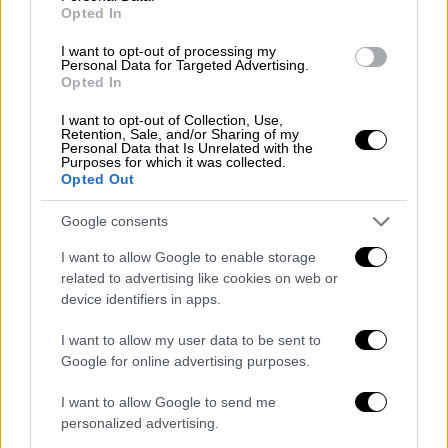
Opted In
I want to opt-out of processing my
Personal Data for Targeted Advertising.
Στη Λέσβο η πυρκαγιά έκανε μια
Opted In
αναζωπύρωση νότια προς
Βατερα
αλλά την
I want to opt-out of Collection, Use,
έχουν προλάβει οι Πυροσβεστικές δυνάμεις.
Retention, Sale, and/or Sharing of my
Personal Data that Is Unrelated with the
Η προσπάθεια εστιάζεται στο δυτικο
Purposes for which it was collected.
μέτωπο, που είναι ενεργό και έχει γίνει ζώνη
Opted Out
προς Βρίσα. Επιχειρούν 3 τρακτορες, 2
Google consents
CL415 και ένα Mi8.
I want to allow Google to enable storage
Επίσης, όπως μετέδωσε το μεσημεριανό
related to advertising like cookies on web or
δελτίο ειδήσεων του OPEN, οι αρχές στη
device identifiers in apps.
Λέσβο προχώρησαν στην προληπτική
I want to allow my user data to be sent to
εκκένωση του χωριού Βρίσα. Όπως δήλωσε
Google for online advertising purposes.
ο δήμαρχος Ταξιάρχης Βέρρος, το μέτωπο
I want to allow Google to send me
είναι μόλις 500 μέτρα από το χωριό.
personalized advertising.