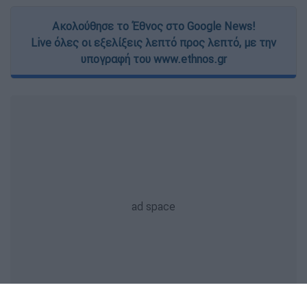
Ακολούθησε το Έθνος στο Google News!
Live όλες οι εξελίξεις λεπτό προς λεπτό, με την
υπογραφή του www.ethnos.gr