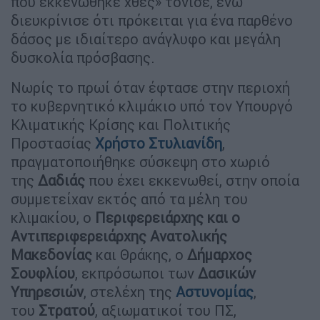
που εκκενώθηκε χθες» τόνισε, ενώ
διευκρίνισε ότι πρόκειται για ένα παρθένο
δάσος με ιδιαίτερο ανάγλυφο και μεγάλη
δυσκολία πρόσβασης.
Νωρίς το πρωί όταν έφτασε στην περιοχή
το κυβερνητικό κλιμάκιο υπό τον Υπουργό
Κλιματικής Κρίσης και Πολιτικής
Προστασίας
Χρήστο Στυλιανίδη
,
πραγματοποιήθηκε σύσκεψη στο χωριό
της
Δαδιάς
που έχει εκκενωθεί, στην οποία
συμμετείχαν εκτός από τα μέλη του
κλιμακίου, ο
Περιφερειάρχης και ο
Αντιπεριφερειάρχης Ανατολικής
Μακεδονίας
και Θράκης, ο
Δήμαρχος
Σουφλίου
, εκπρόσωποι των
Δασικών
Υπηρεσιών
, στελέχη της
Αστυνομίας
,
του
Στρατού
, αξιωματικοί του ΠΣ,