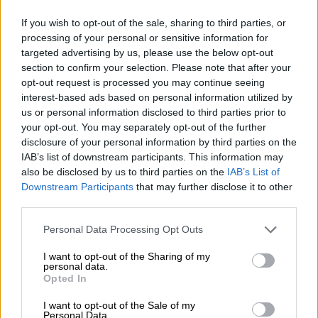
Ευρώπη. Μέλημά μας είναι να οργανώσουμε
σταθμό πρώτων βοηθειών και για την άγρια
If you wish to opt-out of the sale, sharing to third parties, or
processing of your personal or sensitive information for
πανίδα. Σχεδιάζουμε ήδη τα βήματά μας για
targeted advertising by us, please use the below opt-out
την αποκατάσταση του οικοσυστήματος»
section to confirm your selection. Please note that after your
διαβεβαίωσε από πλευράς του και ο
opt-out request is processed you may continue seeing
υφυπουργός Περιβάλλοντος, Γιώργος
interest-based ads based on personal information utilized by
Αμυράς
us or personal information disclosed to third parties prior to
your opt-out. You may separately opt-out of the further
Η εικόνα από τη μεγάλη φωτιά στη
disclosure of your personal information by third parties on the
IAB’s list of downstream participants. This information may
Λέσβο
also be disclosed by us to third parties on the
IAB’s List of
Downstream Participants
that may further disclose it to other
third parties.
Please note that this website/app uses one or more Google
Personal Data Processing Opt Outs
services and may gather and store information including but
not limited to your visit or usage behaviour. You may click to
I want to opt-out of the Sharing of my
personal data.
grant or deny consent to Google and its third-party tags to
video
Opted In
use your data for below specified purposes in below Google
consent section.
I want to opt-out of the Sale of my
Personal Data.