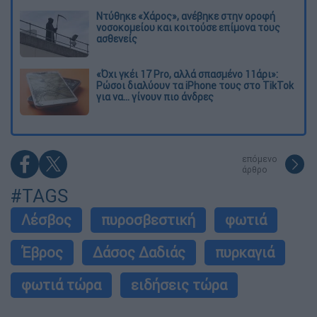
Ντύθηκε «Χάρος», ανέβηκε στην οροφή
νοσοκομείου και κοιτούσε επίμονα τους
ασθενείς
«Όχι γκέι 17 Pro, αλλά σπασμένο 11άρι»:
Ρώσοι διαλύουν τα iPhone τους στο TikTok
για να... γίνουν πιο άνδρες
επόμενο
άρθρο
#TAGS
Λέσβος
πυροσβεστική
φωτιά
Έβρος
Δάσος Δαδιάς
πυρκαγιά
φωτιά τώρα
ειδήσεις τώρα