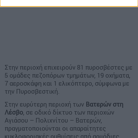
Στην περιοχή επιχειρούν 81 πυροσβέστες με
5 ομάδες πεζοπόρων τμημάτων, 19 οχήματα,
7 αεροσκάφη και 1 ελικόπτερο, σύμφωνα με
την Πυροσβεστική.
Στην ευρύτερη περιοχή των
Βατερών στη
Λέσβο
, σε οδικό δίκτυο των περιοχών
Αγιάσου – Πολιχνίτου – Βατερών,
πραγματοποιούνται οι απαραίτητες
κυκλοφοριακές ρυθμίσεις από αρμόδιες