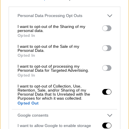
έγκαιρη παρέμβαση όλων των
third parties.
εμπλεκομένων, τη σωστή διαχείριση των
μέσων πυρόσβεσης αλλά και των ευνοϊκών
Please note that this website/app uses one or more Google
Personal Data Processing Opt Outs
services and may gather and store information including but
καιρικών συνθηκών, η φωτιά δεν
not limited to your visit or usage behaviour. You may click to
I want to opt-out of the Sharing of my
εξαπλώθηκε περισσότερο σε
μια ιδιαίτερα
personal data.
grant or deny consent to Google and its third-party tags to
Opted In
δυσπρόσιτη περιοχή.
use your data for below specified purposes in below Google
consent section.
I want to opt-out of the Sale of my
Personal Data.
Opted In
I want to opt-out of processing my
Personal Data for Targeted Advertising.
Opted In
video
I want to opt-out of Collection, Use,
Retention, Sale, and/or Sharing of my
Personal Data that Is Unrelated with the
Purposes for which it was collected.
Opted Out
Google consents
I want to allow Google to enable storage