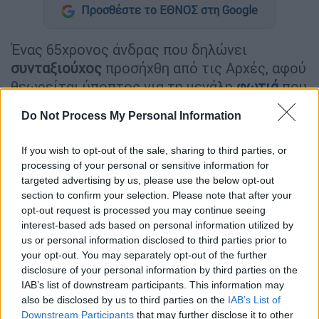
Προσθέστε το ΕΘΝΟΣ στη Google
Ένας 65χρονος άνδρας που δηλώνει
συνταξιούχος
προσήχθη από τις Αρχές, αφού
θεωρείται ύποπτος για τη μεγάλη
φωτιά
που
έκαψε μεγάλες εκτάσεις στη
Θάσο
. Σύμφωνα
Do Not Process My Personal Information
με το ρεπορτάζ της Μίνας Καραμήτρου στο
OPEN TV, στο όχημα του άνδρα εντοπίστηκε
If you wish to opt-out of the sale, sharing to third parties, or
εύφλεκτο υλικό και φωτοβολίδες, ενώ αυτή
processing of your personal or sensitive information for
την ώρα εξετάζεται αν θα σχηματιστεί σε
targeted advertising by us, please use the below opt-out
βάρος του
δικογραφία
.
section to confirm your selection. Please note that after your
opt-out request is processed you may continue seeing
Η φωτιά που ξέσπασε το βράδυ της
interest-based ads based on personal information utilized by
us or personal information disclosed to third parties prior to
Τετάρτης στη
θέση Λεύκη της Σκάλας
your opt-out. You may separately opt-out of the further
Ποταμιάς,
έκαψε εκατοντάδες στρέμματα
disclosure of your personal information by third parties on the
πευκοδάσους και θαμνώδους έκτασης. Οι
IAB’s list of downstream participants. This information may
τοπικοί φορείς θεωρούν ότι χάρη στην
also be disclosed by us to third parties on the
IAB’s List of
Downstream Participants
that may further disclose it to other