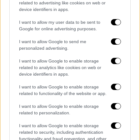
Αξίζει να τονιστεί ότι περισσότεροι
από 200
related to advertising like cookies on web or
εθελοντές,
από τα ξημερώματα της Πέμπτης,
device identifiers in apps.
με τη συνδρομή σκαπτικών μηχανημάτων
I want to allow my user data to be sent to
δημιούργησαν
αντιπυρική ζώνη
στο
Google for online advertising purposes.
ανατολικό και βορειοδυτικό μέτωπο της
φωτιάς σε μια προσπάθεια οριοθέτησής της.
I want to allow Google to send me
personalized advertising.
Την ίδια ώρα, μεγάλη ήταν η ανταπόκριση
επιχειρήσεων
εστίασης
του νησιού που
I want to allow Google to enable storage
χορηγούσαν φαγητό και νερό σε όσους
related to analytics like cookies on web or
συμμετείχαν στην κατάσβεση της πυρκαγιάς.
device identifiers in apps.
Εν τω μεταξύ, σύμφωνα με
ανακοίνωση
του
I want to allow Google to enable storage
related to functionality of the website or app.
αρχηγείου του Πυροσβεστικού Σώματος,
έχει ενεργοποιηθεί στο νησί Κλιμάκιο
I want to allow Google to enable storage
Αντιμετώπισης Εγκλημάτων Εμπρησμού
related to personalization.
(ΚΑΕΕ), αποτελούμενο από ανακριτικούς
I want to allow Google to enable storage
υπαλλήλους του Πυροσβεστικού Σώματος,
related to security, including authentication
ενώ μεταβαίνει στη Θάσο και έτερο κλιμάκιο
functionality and fraud prevention, and other